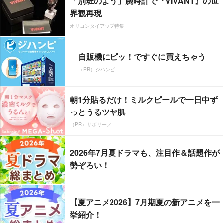
「別班のよう」腕時計で『VIVANT』の世
界観再現
オリコンタイアップ特集
自販機にピッ！ですぐに買えちゃう
（PR）ジハンピ
朝1分貼るだけ！ミルクピールで一日中ず
っとうるツヤ肌
（PR）サボリーノ
2026年7月夏ドラマも、注目作＆話題作が
勢ぞろい！
【夏アニメ2026】7月期夏の新アニメを一
挙紹介！