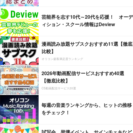
芸能界を志す10代～20代を応援！ オーデ
ィション・スクール情報はDeview
漫画読み放題サブスクおすすめ11選【徹底
比較】
オリコン顧客満足度ランキング
2026年動画配信サービスおすすめ40選
【徹底比較】
CS動画配信サービス20選
毎週の音楽ランキングから、ヒットの推移
をチェック！
試写会、登壇イベント、サインチェキなど