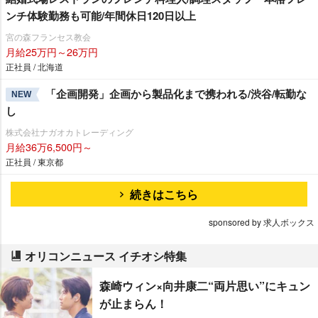
ンチ体験勤務も可能/年間休日120日以上
宮の森フランセス教会
月給25万円～26万円
正社員 / 北海道
「企画開発」企画から製品化まで携われる/渋谷/転勤な
NEW
し
株式会社ナガオカトレーディング
月給36万6,500円～
正社員 / 東京都
続きはこちら
sponsored by 求人ボックス
オリコンニュース イチオシ特集
森崎ウィン×向井康二“両片思い”にキュン
が止まらん！