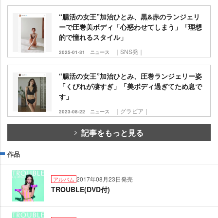
“腸活の女王”加治ひとみ、黒&赤のランジェリ
ーで圧巻美ボディ「心惑わせてしまう」「理想
的で憧れるスタイル」
｜SNS発｜
2025-01-31
ニュース
“腸活の女王”加治ひとみ、圧巻ランジェリー姿
「くびれが凄すぎ」「美ボディ過ぎてため息で
す」
｜グラビア｜
2023-08-22
ニュース
記事をもっと見る
作品
2017年08月23日発売
アルバム
TROUBLE(DVD付)