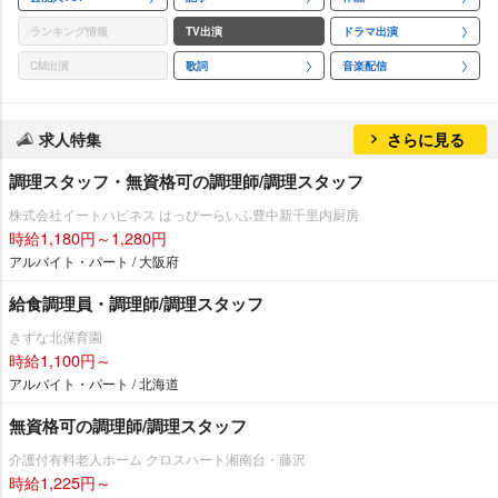
ランキング情報
TV出演
ドラマ出演
CM出演
歌詞
音楽配信
求人特集
さらに見る
調理スタッフ・無資格可の調理師/調理スタッフ
株式会社イートハピネス はっぴーらいふ豊中新千里内厨房
時給1,180円～1,280円
アルバイト・パート / 大阪府
給食調理員・調理師/調理スタッフ
きずな北保育園
時給1,100円～
アルバイト・パート / 北海道
無資格可の調理師/調理スタッフ
介護付有料老人ホーム クロスハート湘南台・藤沢
時給1,225円～