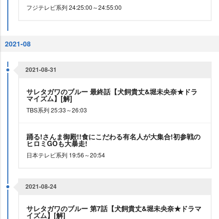
フジテレビ系列 24:25:00～24:55:00
2021-08
2021-08-31
サレタガワのブルー 最終話【犬飼貴丈&堀未央奈★ドラ
マイズム】[解]
TBS系列 25:33～26:03
踊る!さんま御殿!!食にこだわる有名人が大集合!初参戦の
ヒロミGOも大暴走!
日本テレビ系列 19:56～20:54
2021-08-24
サレタガワのブルー 第7話【犬飼貴丈&堀未央奈★ドラマ
イズム】[解]