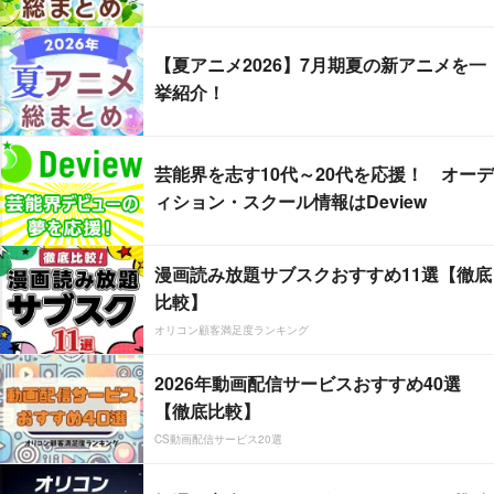
【夏アニメ2026】7月期夏の新アニメを一
挙紹介！
芸能界を志す10代～20代を応援！ オーデ
ィション・スクール情報はDeview
漫画読み放題サブスクおすすめ11選【徹底
比較】
オリコン顧客満足度ランキング
2026年動画配信サービスおすすめ40選
【徹底比較】
CS動画配信サービス20選