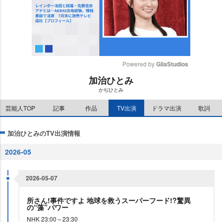
Powered by 
GliaStudios
加治ひとみ
M
かぢひとみ
u
t
芸能人TOP
記事
作品
TV出演
ドラマ出演
歌詞
e
加治ひとみのTV出演情報
2026-05
2026-05-07
所さん!事件ですよ 地球を救うスーパーフード!?驚異
の“藻”パワー
NHK 23:00～23:30