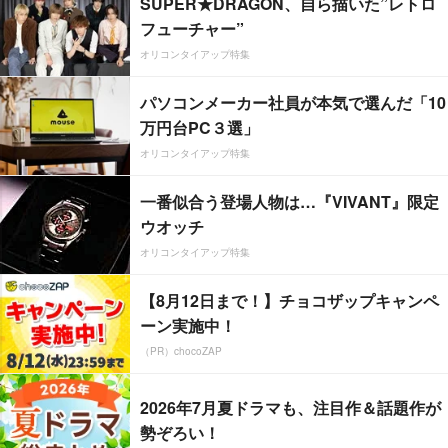
SUPER★DRAGON、自ら描いた”レトロ
フューチャー”
オリコンタイアップ特集
パソコンメーカー社員が本気で選んだ「10
万円台PC３選」
オリコンタイアップ特集
一番似合う登場人物は…『VIVANT』限定
ウオッチ
オリコンタイアップ特集
【8月12日まで！】チョコザップキャンペ
ーン実施中！
（PR）chocoZAP
2026年7月夏ドラマも、注目作＆話題作が
勢ぞろい！