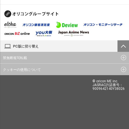
PC版に切り替え
禁無断複写転載
クッキーの使用について
© oricon ME inc.
JASRAC許諾番号：
9009642140Y38026