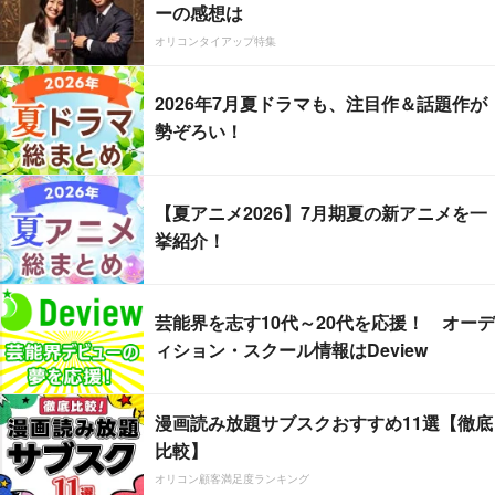
ーの感想は
オリコンタイアップ特集
2026年7月夏ドラマも、注目作＆話題作が
勢ぞろい！
【夏アニメ2026】7月期夏の新アニメを一
挙紹介！
芸能界を志す10代～20代を応援！ オーデ
ィション・スクール情報はDeview
漫画読み放題サブスクおすすめ11選【徹底
比較】
オリコン顧客満足度ランキング