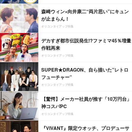
森崎ウィン×向井康二“両片思い”にキュン
が止まらん！
オリコンタイアップ特集
デカすぎ都市伝説発生!?ファミマ45％増量
作戦再来
オリコンタイアップ特集
SUPER★DRAGON、自ら描いた”レトロ
フューチャー”
オリコンタイアップ特集
【驚愕】メーカー社員が推す「10万円台」
神コスパPC
オリコンタイアップ特集
『VIVANT』限定ウオッチ、プロデューサ