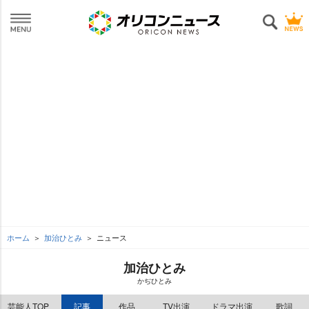
ホーム
加治ひとみ
ニュース
加治ひとみ
かぢひとみ
芸能人TOP
記事
作品
TV出演
ドラマ出演
歌詞