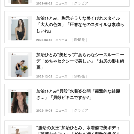
｜グラビア｜
2023-08-22
ニュース
加治ひとみ、胸元チラリな美くびれスタイル
「大人の色気」「圧巻なそのスタイルは素晴ら
しいね」
｜SNS発｜
2023-03-13
ニュース
加治ひとみ“美ヒップ”あらわなシースルーコー
デ「めちゃセクシーで美しい」「お尻の形も綺
麗」
｜SNS発｜
2022-12-02
ニュース
加治ひとみ“貝殻”水着姿公開「衝撃的な綺麗
さ…」「貝殻ビキニですか?」
｜グラビア｜
2022-10-03
ニュース
“腸活の女王”加治ひとみ、水着姿で美ボディ
「破壊力すごい」「どれも凄く刺激的過ぎま