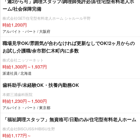
「週2から可」調理スタッフ/調理師免許必須/住宅型有料老人ホ
ーム/社会保障完備
株式会社GET/住宅型有料老人ホーム シャルール平野
時給1,200円
アルバイト・パート / 大阪府
職場見学OK/雰囲気が合わなければ更新なしでOK!2ヶ月からの
お試し介護職/余市郡仁木町内に多数
株式会社ニッソーネット
時給1,300円～1,937円
派遣社員 / 北海道
歯科助手/未経験OK・扶養内勤務OK
本郷三浦歯科医院
時給1,230円～1,500円
アルバイト・パート / 東京都
「福祉調理スタッフ」無資格可/日勤のみ/住宅型有料老人ホーム
株式会社BISCUSS/HIBISU生野
時給1,177円～