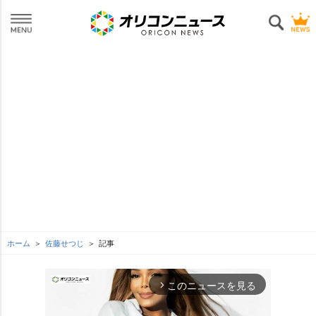
ホーム
佐藤せつじ
記事
このニュースを見る
arrow_forward_ios