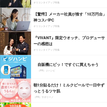
オリコンタイアップ特集
【驚愕】メーカー社員が推す「10万円台」
神コスパPC
オリコンタイアップ特集
『VIVANT』限定ウオッチ、プロデューサ
ーの感想は
オリコンタイアップ特集
自販機にピッ！ですぐに買えちゃう
（PR）ジハンピ
朝1分貼るだけ！ミルクピールで一日中ず
っとうるツヤ肌
（PR）サボリーノ