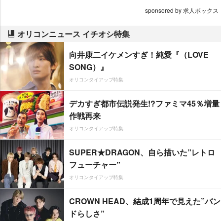
sponsored by 求人ボックス
オリコンニュース イチオシ特集
向井康二イケメンすぎ！純愛『（LOVE
SONG）』
オリコンタイアップ特集
デカすぎ都市伝説発生!?ファミマ45％増量
作戦再来
オリコンタイアップ特集
SUPER★DRAGON、自ら描いた”レトロ
フューチャー”
オリコンタイアップ特集
CROWN HEAD、結成1周年で見えた”バン
ドらしさ”