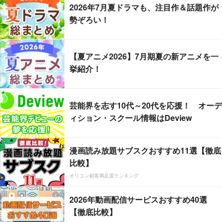
2026年7月夏ドラマも、注目作＆話題作が
勢ぞろい！
【夏アニメ2026】7月期夏の新アニメを一
挙紹介！
芸能界を志す10代～20代を応援！ オーデ
ィション・スクール情報はDeview
漫画読み放題サブスクおすすめ11選【徹底
比較】
オリコン顧客満足度ランキング
2026年動画配信サービスおすすめ40選
【徹底比較】