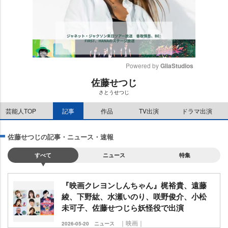
Powered by 
GliaStudios
佐藤せつじ
M
さとうせつじ
u
t
芸能人TOP
記事
作品
TV出演
ドラマ出演
e
佐藤せつじの記事・ニュース・速報
すべて
ニュース
特集
『映画クレヨンしんちゃん』梶裕貴、遠藤
綾、下野紘、水瀬いのり、咲野俊介、小松
未可子、佐藤せつじら妖怪役で出演
｜映画｜
2026-05-20
ニュース