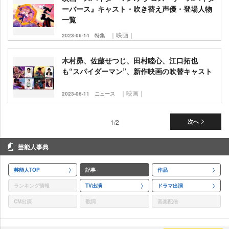
ーバース』キャスト・吹き替え声優・登場人物
一覧
｜映画｜
2023-06-14
特集
木村昴、佐藤せつじ、田村睦心、江口拓也
も“スパイダーマン”、新作映画の吹替キャスト
｜映画｜
2023-06-11
ニュース
1/2
次へ
芸能人事典
芸能人TOP
記事
作品
ランキング情報
TV出演
ドラマ出演
CM出演
歌詞
音楽配信