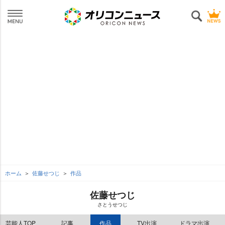
ホーム
佐藤せつじ
作品
佐藤せつじ
さとうせつじ
芸能人TOP
記事
作品
TV出演
ドラマ出演