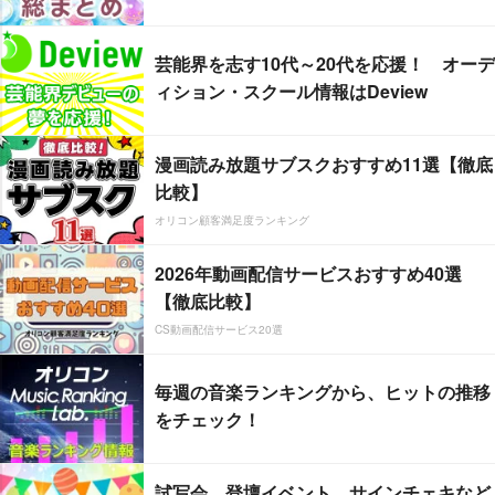
芸能界を志す10代～20代を応援！ オーデ
ィション・スクール情報はDeview
漫画読み放題サブスクおすすめ11選【徹底
比較】
オリコン顧客満足度ランキング
2026年動画配信サービスおすすめ40選
【徹底比較】
CS動画配信サービス20選
毎週の音楽ランキングから、ヒットの推移
をチェック！
試写会、登壇イベント、サインチェキなど