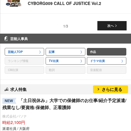
CYBORG009 CALL OF JUSTICE Vol.2
1/3
次へ
芸能人事典
芸能人TOP
記事
作品
ランキング情報
TV出演
ドラマ出演
CM出演
歌詞
音楽配信
求人特集
さらに見る
「土日祝休み」大学での保健師のお仕事/紹介予定派遣/
NEW
残業なし/要資格:保健師、正看護師
株式会社パソナ
時給2,100円
派遣社員 / 大阪府