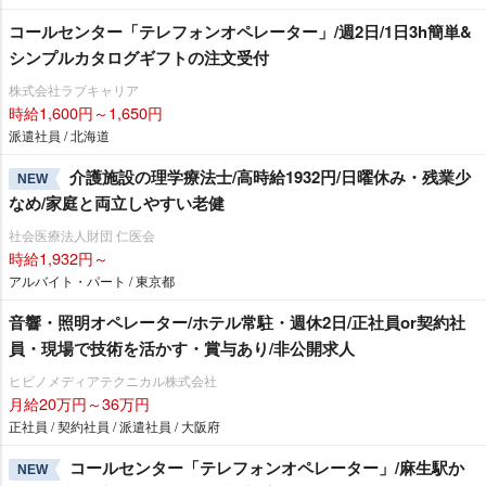
コールセンター「テレフォンオペレーター」/週2日/1日3h簡単&
シンプルカタログギフトの注文受付
株式会社ラブキャリア
時給1,600円～1,650円
派遣社員 / 北海道
介護施設の理学療法士/高時給1932円/日曜休み・残業少
NEW
なめ/家庭と両立しやすい老健
社会医療法人財団 仁医会
時給1,932円～
アルバイト・パート / 東京都
音響・照明オペレーター/ホテル常駐・週休2日/正社員or契約社
員・現場で技術を活かす・賞与あり/非公開求人
ヒビノメディアテクニカル株式会社
月給20万円～36万円
正社員 / 契約社員 / 派遣社員 / 大阪府
コールセンター「テレフォンオペレーター」/麻生駅か
NEW