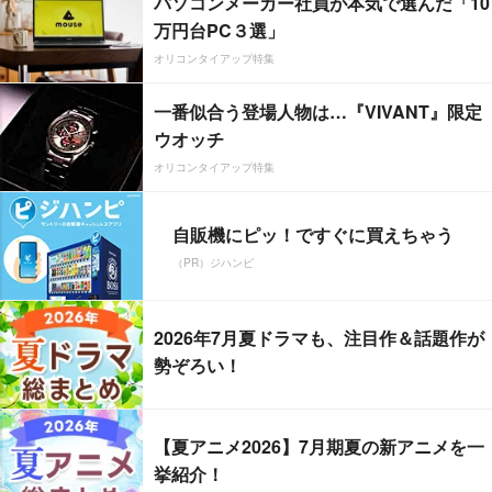
パソコンメーカー社員が本気で選んだ「10
万円台PC３選」
オリコンタイアップ特集
一番似合う登場人物は…『VIVANT』限定
ウオッチ
オリコンタイアップ特集
自販機にピッ！ですぐに買えちゃう
（PR）ジハンピ
2026年7月夏ドラマも、注目作＆話題作が
勢ぞろい！
【夏アニメ2026】7月期夏の新アニメを一
挙紹介！