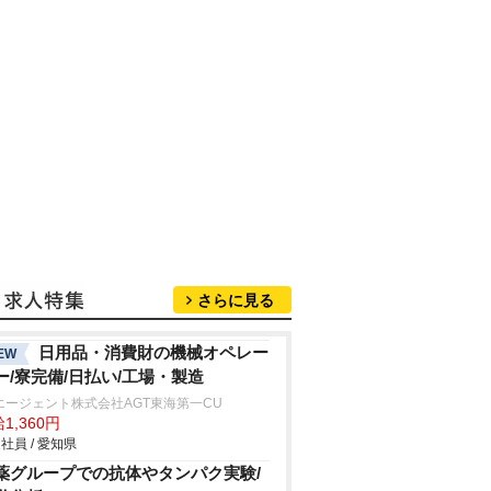
さらに見る
日用品・消費財の機械オペレー
EW
ー/寮完備/日払い/工場・製造
エージェント株式会社AGT東海第一CU
1,360円
社員 / 愛知県
薬グループでの抗体やタンパク実験/