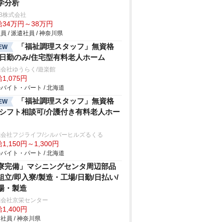
学分析
B株式会社
給34万円～38万円
員 / 派遣社員 / 神奈川県
「福祉調理スタッフ」無資格
EW
/日勤のみ/住宅型有料老人ホーム
会社ゆうらく/遊楽館
1,075円
バイト・パート / 北海道
「福祉調理スタッフ」無資格
EW
/シフト相談可/介護付き有料老人ホー
式会社フジライフ/シルバーヒルズるくる
1,150円～1,300円
バイト・パート / 北海道
寮完備」マシニングセンタ周辺部品
組立/即入寮/製造・工場/日勤/日払い/
場・製造
式会社京栄センター
1,400円
社員 / 神奈川県