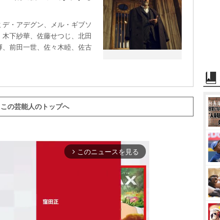
ミデ・アデグン、メル・ギブソ
、木下紗華、佐藤せつじ、北田
輝、前田一世、佐々木睦、佐古
この芸能人のトップへ
このニュースを見る
arrow_forward_ios