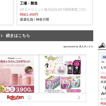
工場・製造
UTエージェント株式会社AGT南関東第二CU
時給1,450円
派遣社員 / 神奈川県
続きはこちら
sponsored by 求人ボックス
N
ー
い
UT
時給
派遣
「
み
株
時給