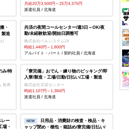
月給20万3,500円～25万4,375円
派遣社員 / 北海道
搬・
共済の夜間コールセンター/週3日～OK/夜
勤/未経験歓迎/開始日調整可
・製造
株式会社ベルシステム24
CU
時給1,440円～1,800円
アルバイト・パート / 契約社員 / 北海道
のみ/特
「寮完備」おでん・練り物のピッキング/即
入寮/製造・工場/日勤/日払い/工場・製造
 長寿
株式会社京栄センター
時給1,107円～1,384円
派遣社員 / 北海道
ペレー
日用品・消費財の検査・検品・キ
NEW
/工場・
ャップ閉め・梱包・箱詰め/寮完備/日払い/