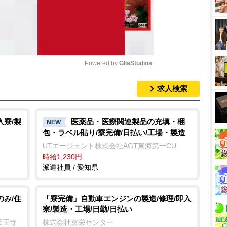
Powered by 
GliaStudios
求人検索
M
u
t
入寮/製
医薬品・医療関連製品の充填・梱
NEW
包・ラベル貼り/寮完備/日払い/工場・製造
e
UTエージェント株式会社AGT東海第一CU
時給1,230円
派遣社員 / 愛知県
のみ/住
「寮完備」自動車エンジンの製造/修理/即入
寮/製造・工場/日勤/日払い
天王寺
株式会社京栄センター