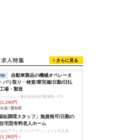
さらに見る
自動車製品の機械オペレータ
EW
・バリ取り・検査/寮完備/日勤/日払
/工場・製造
エージェント株式会社AGT東海第一CU
1,240円
社員 / 愛知県
福祉調理スタッフ」無資格可/日勤の
/住宅型有料老人ホーム
式会社アテンダント/アプリシェイト天王寺
1,260円～