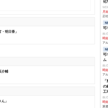
化
WD
月
正社
N
可
官・明日香」
株式
時給
アル
N
可
ム
株
時給
医介輔
アル
「
の
工
株
さん」
時給
派遣