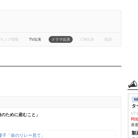
キング情報
TV出演
ドラマ出演
CM出演
歌詞
N
タ
UT
娘のために産むこと」
時給
派遣
製
慶子「命のリレー見て」