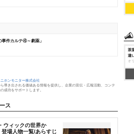
の事件カルテ④～劇薬」
茶
違
オ
：
ニホンモニター株式会社
から導き出される価値ある情報を提供し、企業の宣伝・広報活動、コンテ
動の成功をサポートします。
ース
・ウィックの世界か
登場人物一覧/あらすじ