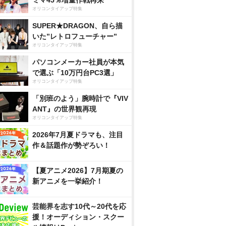
ミマ45％増量作戦再来
オリコンタイアップ特集
SUPER★DRAGON、自ら描
いた”レトロフューチャー”
オリコンタイアップ特集
パソコンメーカー社員が本気
で選ぶ「10万円台PC3選」
オリコンタイアップ特集
「別班のよう」腕時計で『VIV
ANT』の世界観再現
オリコンタイアップ特集
2026年7月夏ドラマも、注目
作＆話題作が勢ぞろい！
【夏アニメ2026】7月期夏の
新アニメを一挙紹介！
芸能界を志す10代～20代を応
援！オーディション・スクー