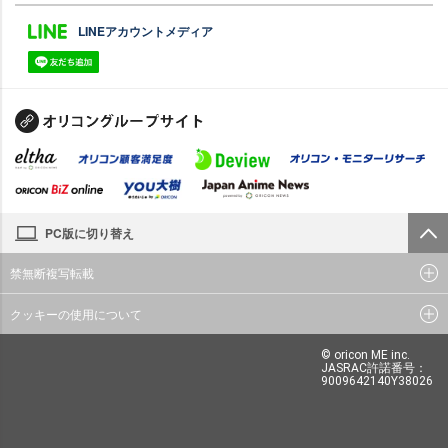
LINEアカウントメディア
PC版に切り替え
禁無断複写転載
クッキーの使用について
© oricon ME inc.
JASRAC許諾番号：
9009642140Y38026