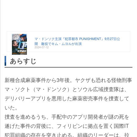
マ・ドンソク主演『犯罪都市 PUNISHMENT』9月27日公
開 敵役でキム・ムヨルが出演
2024-07-12
あらすじ
新種合成麻薬事件から3年後。ヤクザも恐れる怪物刑事
マ・ソクト（マ・ドンソク）とソウル広域捜査隊は、
デリバリーアプリを悪用した麻薬密売事件を捜査して
いた。
捜査を進めるうち、手配中のアプリ開発者が謎の死を
遂げた事件の背後に、フィリピンに拠点を置く国際IT
犯罪組織の存在を突き止める。組織のリーダーは、拉