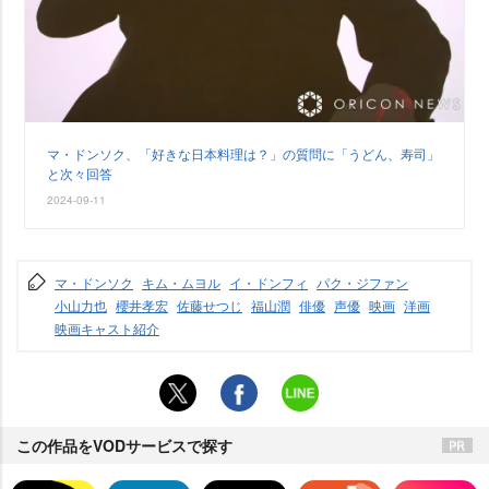
マ・ドンソク、「好きな日本料理は？」の質問に「うどん、寿司」
と次々回答
2024-09-11
マ・ドンソク
キム・ムヨル
イ・ドンフィ
パク・ジファン
小山力也
櫻井孝宏
佐藤せつじ
福山潤
俳優
声優
映画
洋画
映画キャスト紹介
この作品をVODサービスで探す