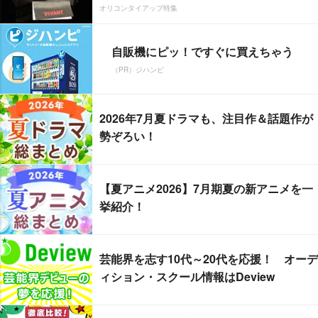
オリコンタイアップ特集
自販機にピッ！ですぐに買えちゃう
（PR）ジハンピ
2026年7月夏ドラマも、注目作＆話題作が
勢ぞろい！
【夏アニメ2026】7月期夏の新アニメを一
挙紹介！
芸能界を志す10代～20代を応援！ オーデ
ィション・スクール情報はDeview