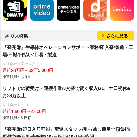
求人特集
さらに見る
「寮完備」半導体オペレーションサポート業務/即入寮/製造・工
場/日勤/日払い/工場・製造
株式会社京栄センター
月給26万円～32万5,000円
派遣社員 / 北海道
リフトでの荷受け・運搬作業/3交替で賢く収入GET 土日祝休&
月28万以上
株式会社トーコー
時給1,600円～2,000円
派遣社員 / 大阪府
「寮完備!即日入居可能」配達スタッフ/引っ越し費用全額負担/
原付免許不要/未経験OK/日払いOK/1日5時間