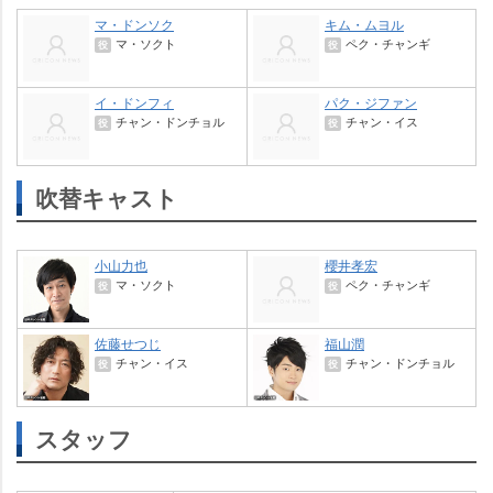
マ・ドンソク
キム・ムヨル
マ・ソクト
ペク・チャンギ
役
役
イ・ドンフィ
パク・ジファン
チャン・ドンチョル
チャン・イス
役
役
吹替キャスト
小山力也
櫻井孝宏
マ・ソクト
ペク・チャンギ
役
役
佐藤せつじ
福山潤
チャン・イス
チャン・ドンチョル
役
役
スタッフ