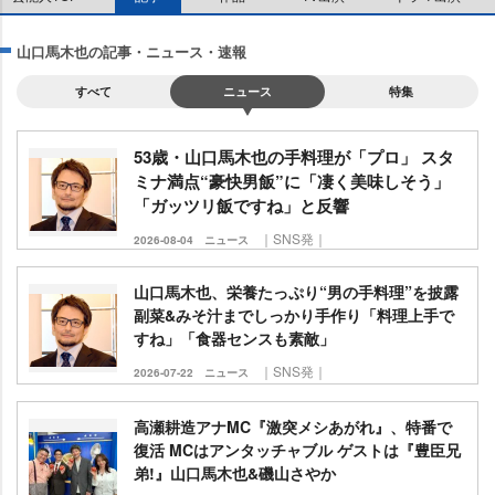
山口馬木也の記事・ニュース・速報
すべて
ニュース
特集
53歳・山口馬木也の手料理が「プロ」 スタ
ミナ満点“豪快男飯”に「凄く美味しそう」
「ガッツリ飯ですね」と反響
｜SNS発｜
2026-08-04
ニュース
山口馬木也、栄養たっぷり“男の手料理”を披露
副菜&みそ汁までしっかり手作り「料理上手で
すね」「食器センスも素敵」
｜SNS発｜
2026-07-22
ニュース
高瀬耕造アナMC『激突メシあがれ』、特番で
復活 MCはアンタッチャブル ゲストは『豊臣兄
弟!』山口馬木也&磯山さやか