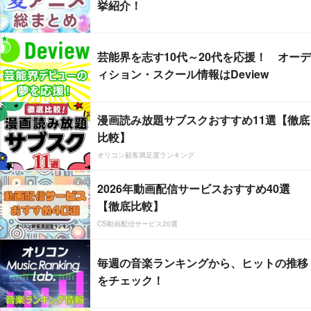
挙紹介！
芸能界を志す10代～20代を応援！ オーデ
ィション・スクール情報はDeview
漫画読み放題サブスクおすすめ11選【徹底
比較】
オリコン顧客満足度ランキング
2026年動画配信サービスおすすめ40選
【徹底比較】
CS動画配信サービス20選
毎週の音楽ランキングから、ヒットの推移
をチェック！