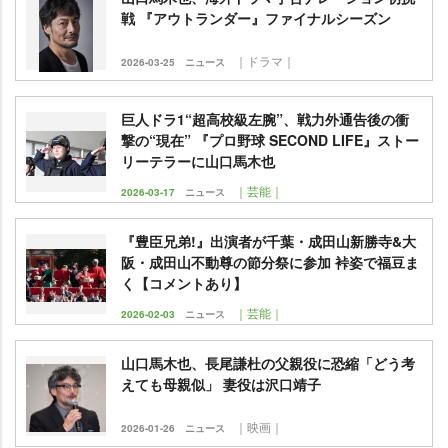
戦 『アウトランダー』ファイナルシーズン
｜ドラマ｜
2026-03-25
ニュース
巨人ドラ1“超高校級左腕”、戦力外通告後の衝
撃の“現在” 『プロ野球 SECOND LIFE』ストー
リーテラーに山口馬木也
｜芸能｜
2026-03-17
ニュース
『豊臣兄弟!』出演者が千葉・成田山新勝寺&大
阪・成田山不動尊の節分祭に参加 裃姿で福豆ま
く【コメントあり】
｜芸能｜
2026-02-03
ニュース
山口馬木也、長尾謙杜の父親役に恐縮「どう考
えても母親似」 妻役は沢口靖子
｜映画｜
2026-01-26
ニュース