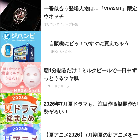
一番似合う登場人物は…『VIVANT』限定
ウオッチ
オリコンタイアップ特集
自販機にピッ！ですぐに買えちゃう
（PR）ジハンピ
朝1分貼るだけ！ミルクピールで一日中ず
っとうるツヤ肌
（PR）サボリーノ
2026年7月夏ドラマも、注目作＆話題作が
勢ぞろい！
【夏アニメ2026】7月期夏の新アニメを一