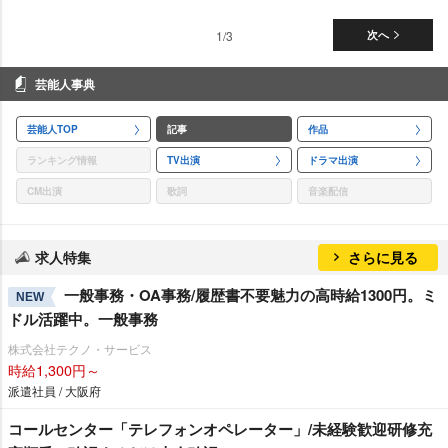
1/3
次へ
芸能人事典
芸能人TOP
記事
作品
ランキング情報
TV出演
ドラマ出演
CM出演
歌詞
音楽配信
求人特集
さらに見る
一般事務・OA事務/履歴書不要魅力の高時給1300円。ミ
NEW
ドル活躍中。一般事務
株式会社テクノ・サービス
時給1,300円～
派遣社員 / 大阪府
コールセンター「テレフォンオペレーター」/未経験歓迎研修充