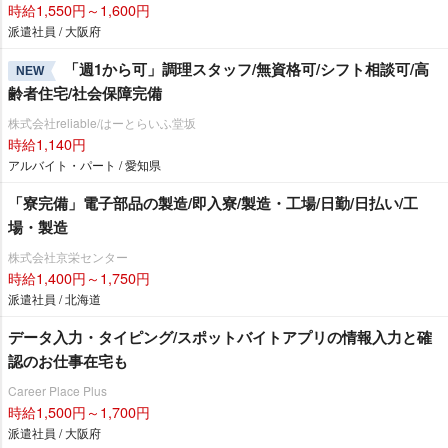
時給1,550円～1,600円
派遣社員 / 大阪府
「週1から可」調理スタッフ/無資格可/シフト相談可/高
NEW
齢者住宅/社会保障完備
株式会社reliable/はーとらいふ堂坂
時給1,140円
アルバイト・パート / 愛知県
「寮完備」電子部品の製造/即入寮/製造・工場/日勤/日払い/工
場・製造
株式会社京栄センター
時給1,400円～1,750円
派遣社員 / 北海道
データ入力・タイピング/スポットバイトアプリの情報入力と確
認のお仕事在宅も
Career Place Plus
時給1,500円～1,700円
派遣社員 / 大阪府