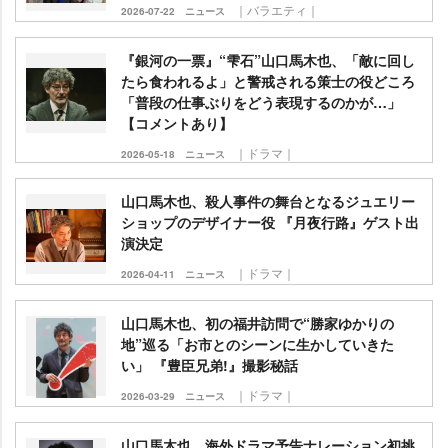
｜バラエティ｜
2026-07-22
ニュース
『銀河の一票』“雫石”山口馬木也、「敵に回し
たら食われるよ」と警戒される策士の役どころ
「普段の仕事ぶりをどう表現するのかが…」
【コメントあり】
｜ドラマ｜
2026-05-18
ニュース
山口馬木也、殺人事件の舞台となるジュエリー
ショップのデザイナー役 『月夜行路』ゲスト出
演決定
｜ドラマ｜
2026-04-11
ニュース
山口馬木也、初の福井訪問で“勝家ゆかりの
地”巡る「お市とのシーンに生かしていきた
い」 『豊臣兄弟!』撮影秘話
｜ドラマ｜
2026-03-29
ニュース
山口馬木也、海外ドラマ予告ナレーション初挑