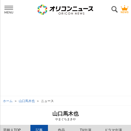
ホーム
山口馬木也
ニュース
山口馬木也
まぐちまき
芸能人TOP
記事
作品
TV出演
ドラマ出演