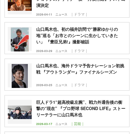
演決定
｜ドラマ｜
2026-04-11
ニュース
山口馬木也、初の福井訪問で“勝家ゆかりの
地”巡る「お市とのシーンに生かしていきた
い」 『豊臣兄弟!』撮影秘話
｜ドラマ｜
2026-03-29
ニュース
山口馬木也、海外ドラマ予告ナレーション初挑
戦 『アウトランダー』ファイナルシーズン
｜ドラマ｜
2026-03-25
ニュース
巨人ドラ1“超高校級左腕”、戦力外通告後の衝
撃の“現在” 『プロ野球 SECOND LIFE』ストー
リーテラーに山口馬木也
｜芸能｜
2026-03-17
ニュース