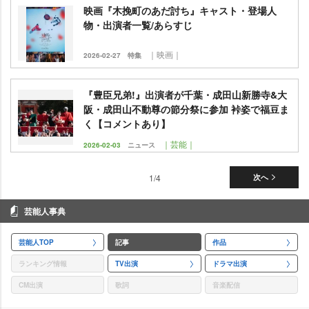
映画『木挽町のあだ討ち』キャスト・登場人
物・出演者一覧/あらすじ
｜映画｜
2026-02-27
特集
『豊臣兄弟!』出演者が千葉・成田山新勝寺&大
阪・成田山不動尊の節分祭に参加 裃姿で福豆ま
く【コメントあり】
｜芸能｜
2026-02-03
ニュース
1/4
次へ
芸能人事典
芸能人TOP
記事
作品
ランキング情報
TV出演
ドラマ出演
CM出演
歌詞
音楽配信