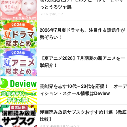
っとうるツヤ肌
（PR）サボリーノ
2026年7月夏ドラマも、注目作＆話題作が
勢ぞろい！
【夏アニメ2026】7月期夏の新アニメを一
挙紹介！
芸能界を志す10代～20代を応援！ オーデ
ィション・スクール情報はDeview
漫画読み放題サブスクおすすめ11選【徹底
比較】
オリコン顧客満足度ランキング