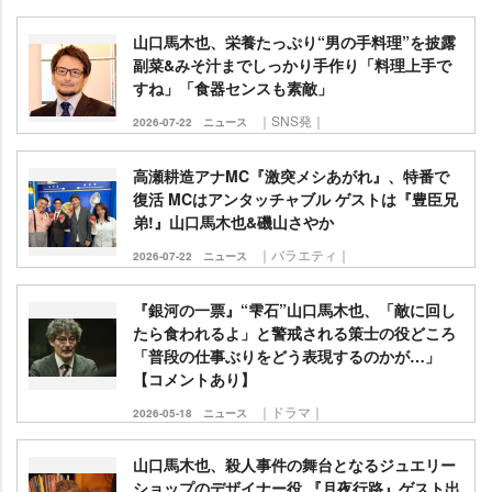
山口馬木也、栄養たっぷり“男の手料理”を披露
副菜&みそ汁までしっかり手作り「料理上手で
すね」「食器センスも素敵」
｜SNS発｜
2026-07-22
ニュース
高瀬耕造アナMC『激突メシあがれ』、特番で
復活 MCはアンタッチャブル ゲストは『豊臣兄
弟!』山口馬木也&磯山さやか
｜バラエティ｜
2026-07-22
ニュース
『銀河の一票』“雫石”山口馬木也、「敵に回し
たら食われるよ」と警戒される策士の役どころ
「普段の仕事ぶりをどう表現するのかが…」
【コメントあり】
｜ドラマ｜
2026-05-18
ニュース
山口馬木也、殺人事件の舞台となるジュエリー
ショップのデザイナー役 『月夜行路』ゲスト出