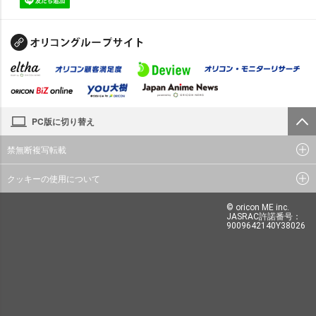
PC版に切り替え
禁無断複写転載
クッキーの使用について
© oricon ME inc.
JASRAC許諾番号：
9009642140Y38026