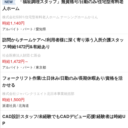
「福祉調理スタッフ」無資格可/日勤のみ/住宅型有料老
NEW
人ホーム
株式会社S301/住宅型有料老人ホーム ナーシングホームかりん
時給1,140円
アルバイト・パート / 愛知県
訪問からチームケアへ!利用者様に深く寄り添う入所介護スタッ
フ/時給1472円&有給あり
社会医療法人財団 仁医会
時給1,472円～
アルバイト・パート / 東京都
フォークリフト作業/土日休み/日勤のみ/長期休暇あり/資格を活
かせる
株式会社ジャパンクリエイト北日本事業統括部
時給1,500円
派遣社員 / 北海道
CAD設計スタッフ/未経験でもCADデビュー応援!経験者は時給U
P