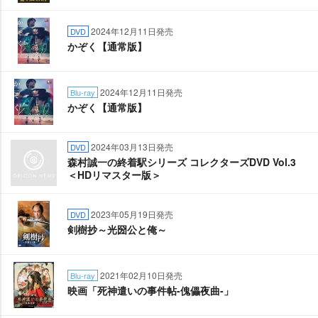
2024年12月11日発売
DVD
かぞく【通常版】
2024年12月11日発売
Blu-ray
かぞく【通常版】
2024年03月13日発売
DVD
森村誠一の終着駅シリーズ コレクターズDVD Vol.3
＜HDリマスター版＞
2023年05月19日発売
DVD
剣樹抄～光圀公と俺～
2021年02月10日発売
Blu-ray
映画「死神遣いの事件帖-傀儡夜曲-」