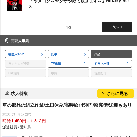
「ヤメゴク～ヤクザやめて頂きます～」Blu-ray BO
X
1/3
次へ
芸能人事典
芸能人TOP
記事
作品
ランキング情報
TV出演
ドラマ出演
CM出演
歌詞
音楽配信
求人特集
さらに見る
車の部品の組立作業/土日休み/高時給1450円/寮完備/送迎もあり
株式会社サンコウ
時給1,450円～1,812円
派遣社員 / 愛知県