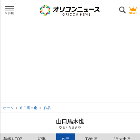
ホーム
山口馬木也
作品
山口馬木也
まぐちまき
芸能人TOP
記事
作品
TV出演
ドラマ出演