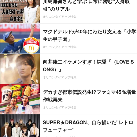
川島海荷さんと学ぶ 日常に潜む“人身取
引”のリアル
オリコンタイアップ特集
マクドナルドが40年にわたり支える「小学
生の甲子園」
オリコンタイアップ特集
向井康二イケメンすぎ！純愛『（LOVE S
ONG）』
オリコンタイアップ特集
デカすぎ都市伝説発生!?ファミマ45％増量
作戦再来
オリコンタイアップ特集
SUPER★DRAGON、自ら描いた”レトロ
フューチャー”