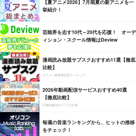
【夏アニメ2026】7月期夏の新アニメを一
挙紹介！
芸能界を志す10代～20代を応援！ オーデ
ィション・スクール情報はDeview
漫画読み放題サブスクおすすめ11選【徹底
比較】
オリコン顧客満足度ランキング
2026年動画配信サービスおすすめ40選
【徹底比較】
CS動画配信サービス20選
毎週の音楽ランキングから、ヒットの推移
をチェック！