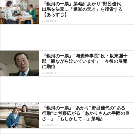
『銀河の一票』第4話“あかり”野呂佳代、
出馬を決意…「選挙の天才」を捜索する
【あらすじ】
2026-05-11
『銀河の一票』“与党幹事長”役・坂東彌十
郎「観ながら泣いています」 今後の展開
に期待
2026-05-11
『銀河の一票』“あかり”野呂佳代の“ある
行動”に考察広がる「あかりさんの手際の良
さ…」「もしかして…」第6話
2026-05-27