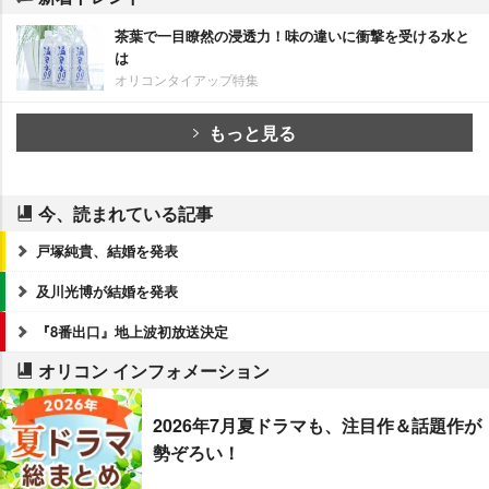
茶葉で一目瞭然の浸透力！味の違いに衝撃を受ける水と
は
オリコンタイアップ特集
もっと見る
今、読まれている記事
戸塚純貴、結婚を発表
及川光博が結婚を発表
『8番出口』地上波初放送決定
オリコン インフォメーション
2026年7月夏ドラマも、注目作＆話題作が
勢ぞろい！