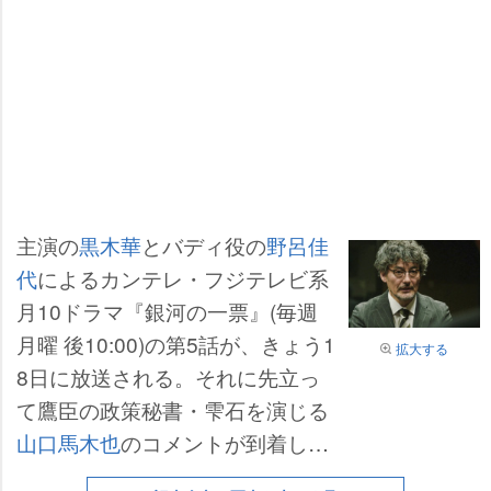
主演の
黒木華
とバディ役の
野呂佳
代
によるカンテレ・フジテレビ系
月10ドラマ『銀河の一票』(毎週
月曜 後10:00)の第5話が、きょう1
拡大する
8日に放送される。それに先立っ
て鷹臣の政策秘書・雫石を演じる
山口馬木也
のコメントが到着し
た。