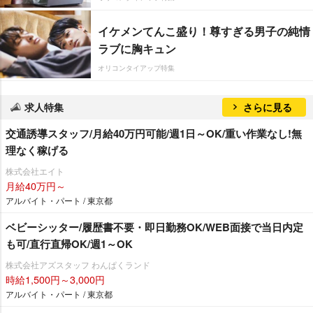
イケメンてんこ盛り！尊すぎる男子の純情
ラブに胸キュン
オリコンタイアップ特集
求人特集
さらに見る
交通誘導スタッフ/月給40万円可能/週1日～OK/重い作業なし!無
理なく稼げる
株式会社エイト
月給40万円～
アルバイト・パート / 東京都
ベビーシッター/履歴書不要・即日勤務OK/WEB面接で当日内定
も可/直行直帰OK/週1～OK
株式会社アズスタッフ わんぱくランド
時給1,500円～3,000円
アルバイト・パート / 東京都