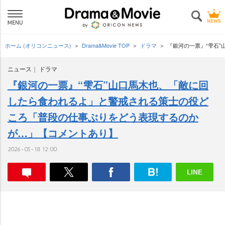
ホーム (オリコンニュース)
Drama&Movie TOP
ドラマ
『銀河の一票』“雫石
ニュース
ドラマ
『銀河の一票』“雫石”山口馬木也、「敵に回
したら食われるよ」と警戒される策士の役ど
ころ「普段の仕事ぶりをどう表現するのか
が…」【コメントあり】
2026-05-18 12:00