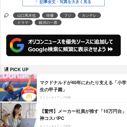
記事全文・写真を大きく見る
山口馬木也
俳優
フジ
カンテレ
ドラマ
銀河の一票
PICK UP
マクドナルドが40年にわたり支える「小学
生の甲子園」
オリコンタイアップ特集
【驚愕】メーカー社員が推す「10万円台」
神コスパPC
オリコンタイアップ特集