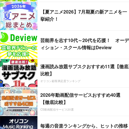
【夏アニメ2026】7月期夏の新アニメを一
挙紹介！
芸能界を志す10代～20代を応援！ オーデ
ィション・スクール情報はDeview
漫画読み放題サブスクおすすめ11選【徹底
比較】
オリコン顧客満足度ランキング
2026年動画配信サービスおすすめ40選
【徹底比較】
CS動画配信サービス20選
毎週の音楽ランキングから、ヒットの推移