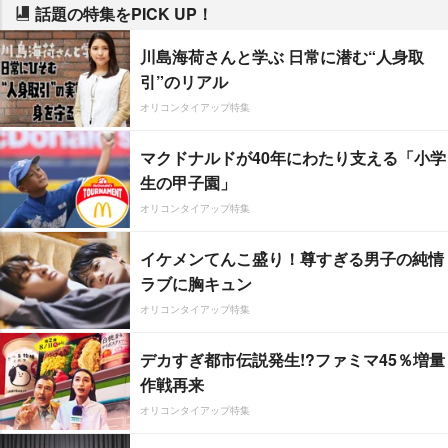
話題の特集をPICK UP！
川島海荷さんと学ぶ 日常に潜む“人身取
引”のリアル
オリコンタイアップ特集
マクドナルドが40年にわたり支える「小学
生の甲子園」
オリコンタイアップ特集
イケメンてんこ盛り！尊すぎる男子の純情
ラブに胸キュン
オリコンタイアップ特集
デカすぎ都市伝説発生!?ファミマ45％増量
作戦再来
オリコンタイアップ特集