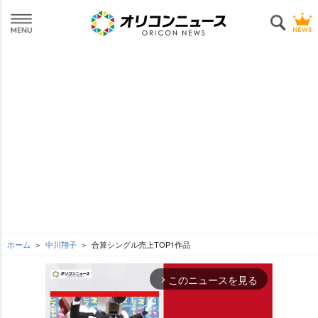
ホーム
中川翔子
合算シングル売上TOP1作品
このニュースを見る
arrow_forward_ios