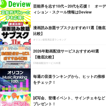
芸能界を志す10代～20代を応援！ オーデ
ィション・スクール情報はDeview
漫画読み放題サブスクおすすめ11選【徹底
比較】
オリコン顧客満足度ランキング
2026年動画配信サービスおすすめ40選
【徹底比較】
CS動画配信サービス20選
毎週の音楽ランキングから、ヒットの推移
をチェック！
試写会、登壇イベント、サインチェキなど
プレゼント！