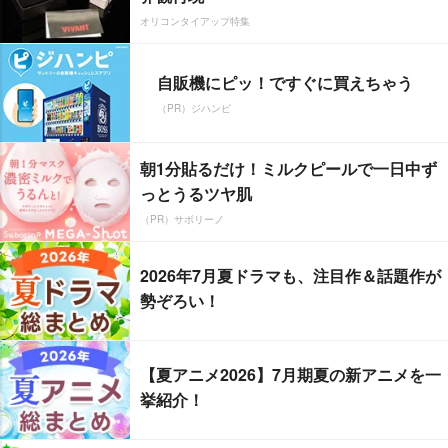
オリコンタイアップ特集
自販機にピッ！ですぐに買えちゃう
（PR）ジハンピ
朝1分貼るだけ！ミルクピールで一日中ず
っとうるツヤ肌
（PR）サボリーノ
2026年7月夏ドラマも、注目作＆話題作が
勢ぞろい！
【夏アニメ2026】7月期夏の新アニメを一
挙紹介！