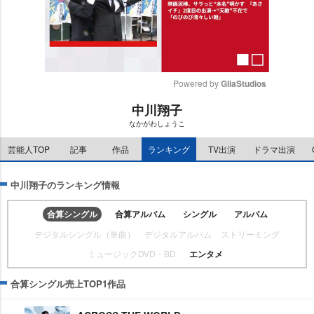
Powered by 
GliaStudios
中川翔子
M
なかがわしょうこ
u
t
芸能人TOP
記事
作品
ランキング
TV出演
ドラマ出演
e
中川翔子のランキング情報
合算シングル
合算アルバム
シングル
アルバム
デジタルシングル（単曲）
デジタルアルバム
ストリーミング
ミュージックDVD・BD
エンタメ
合算シングル売上TOP1作品