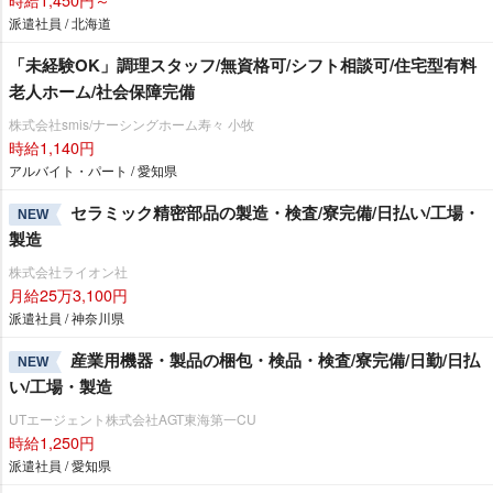
派遣社員 / 北海道
「未経験OK」調理スタッフ/無資格可/シフト相談可/住宅型有料
老人ホーム/社会保障完備
株式会社smis/ナーシングホーム寿々 小牧
時給1,140円
アルバイト・パート / 愛知県
セラミック精密部品の製造・検査/寮完備/日払い/工場・
NEW
製造
株式会社ライオン社
月給25万3,100円
派遣社員 / 神奈川県
産業用機器・製品の梱包・検品・検査/寮完備/日勤/日払
NEW
い/工場・製造
UTエージェント株式会社AGT東海第一CU
時給1,250円
派遣社員 / 愛知県