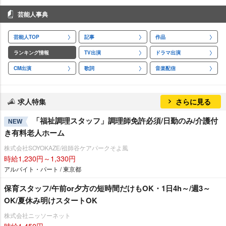
芸能人事典
芸能人TOP
記事
作品
ランキング情報
TV出演
ドラマ出演
CM出演
歌詞
音楽配信
求人特集
さらに見る
「福祉調理スタッフ」調理師免許必須/日勤のみ/介護付
NEW
き有料老人ホーム
株式会社SOYOKAZE/祖師谷ケアパークそよ風
時給1,230円～1,330円
アルバイト・パート / 東京都
保育スタッフ/午前or夕方の短時間だけもOK・1日4h～/週3～
OK/夏休み明けスタートOK
株式会社ニッソーネット
時給1,450円～