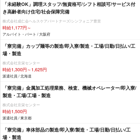
「未経験OK」調理スタッフ/無資格可/シフト相談可/サービス付
き高齢者向け住宅/社会保障完備
株式会社成仁会ヘルスケアパートナーズ/シンフォニア豊里
時給1,177円～
アルバイト・パート / 大阪府
「寮完備」カップ麺等の製造/即入寮/製造・工場/日勤/日払い/工
場・製造
株式会社京栄センター
時給1,300円～1,625円
派遣社員 / 北海道
「寮完備」金属加工処理業務、検査、機械オペレーター/即入寮/
製造・工場/工場・製造
株式会社京栄センター
時給1,500円
派遣社員 / 東京都
「寮完備」車体部品の製造/即入寮/製造・工場/日勤/日払い/工
場・製造