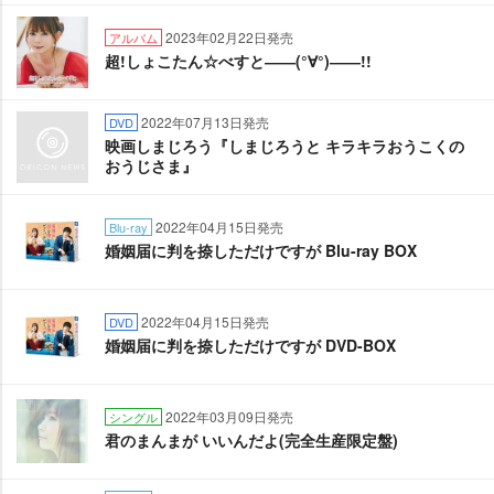
2023年02月22日発売
アルバム
超!しょこたん☆べすと――(°∀°)――!!
2022年07月13日発売
DVD
映画しまじろう『しまじろうと キラキラおうこくの
おうじさま』
2022年04月15日発売
Blu-ray
婚姻届に判を捺しただけですが Blu-ray BOX
2022年04月15日発売
DVD
婚姻届に判を捺しただけですが DVD-BOX
2022年03月09日発売
シングル
君のまんまが いいんだよ(完全生産限定盤)