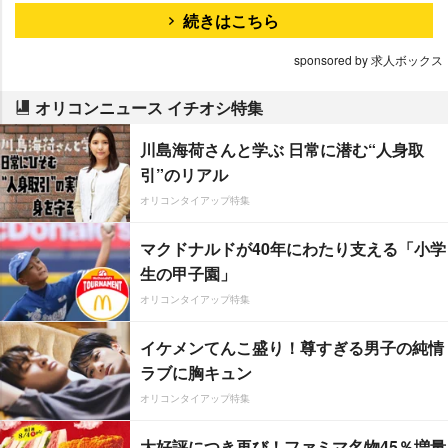
続きはこちら
sponsored by 求人ボックス
オリコンニュース イチオシ特集
川島海荷さんと学ぶ 日常に潜む“人身取
引”のリアル
オリコンタイアップ特集
マクドナルドが40年にわたり支える「小学
生の甲子園」
オリコンタイアップ特集
イケメンてんこ盛り！尊すぎる男子の純情
ラブに胸キュン
オリコンタイアップ特集
大好評につき再び！ファミマ名物45％増量