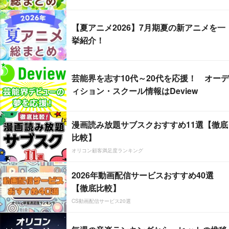
【夏アニメ2026】7月期夏の新アニメを一
挙紹介！
芸能界を志す10代～20代を応援！ オーデ
ィション・スクール情報はDeview
漫画読み放題サブスクおすすめ11選【徹底
比較】
オリコン顧客満足度ランキング
2026年動画配信サービスおすすめ40選
【徹底比較】
CS動画配信サービス20選