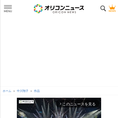
ホーム
中川翔子
作品
このニュースを見る
arrow_forward_ios