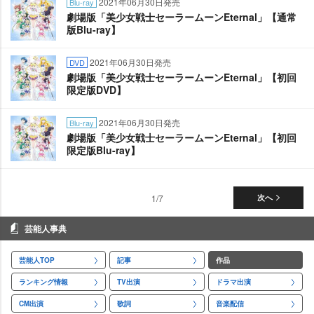
2021年06月30日発売
Blu-ray
劇場版「美少女戦士セーラームーンEternal」【通常
版Blu-ray】
2021年06月30日発売
DVD
劇場版「美少女戦士セーラームーンEternal」【初回
限定版DVD】
2021年06月30日発売
Blu-ray
劇場版「美少女戦士セーラームーンEternal」【初回
限定版Blu-ray】
1/7
次へ
芸能人事典
芸能人TOP
記事
作品
ランキング情報
TV出演
ドラマ出演
CM出演
歌詞
音楽配信