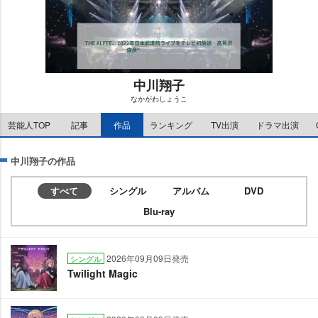
中川翔子
なかがわしょうこ
M
芸能人TOP
記事
作品
ランキング
TV出演
ドラマ出演
u
t
e
中川翔子の作品
すべて
シングル
アルバム
DVD
Blu-ray
2026年09月09日発売
シングル
Twilight Magic