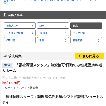
位）
芸能人事典
芸能人TOP
記事
作品
ランキング情報
TV出演
ドラマ出演
CM出演
歌詞
音楽配信
求人特集
さらに見る
「福祉調理スタッフ」無資格可/日勤のみ/住宅型有料老
NEW
人ホーム
医療法人重仁会/有料老人ホーム カペラひばりが丘
時給1,075円
アルバイト・パート / 北海道
「福祉調理スタッフ」調理師免許必須/シフト相談可/ショートス
テイ