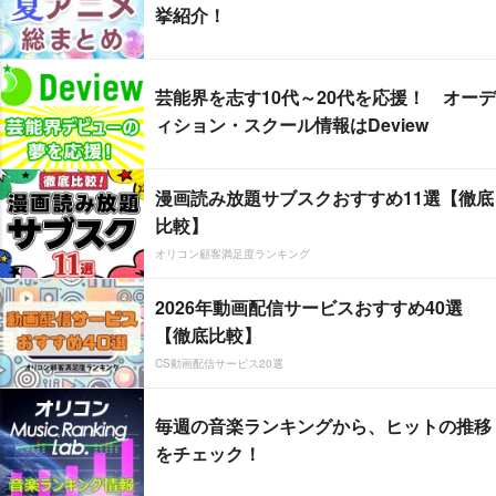
挙紹介！
芸能界を志す10代～20代を応援！ オーデ
ィション・スクール情報はDeview
漫画読み放題サブスクおすすめ11選【徹底
比較】
オリコン顧客満足度ランキング
2026年動画配信サービスおすすめ40選
【徹底比較】
CS動画配信サービス20選
毎週の音楽ランキングから、ヒットの推移
をチェック！