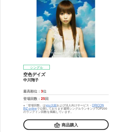
シングル
空色デイズ
中川翔子
最高順位：
3
位
登場回数：
25
回
※「登場回数」は
you大樹
および法人向けサービス・
ORICON
BiZ online
で公開しております週間シングルランキングTOP200
のランクイン回数を掲載しています。
商品購入