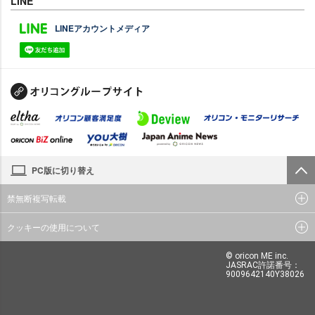
LINE
LINEアカウントメディア
PC版に切り替え
禁無断複写転載
クッキーの使用について
© oricon ME inc.
JASRAC許諾番号：
9009642140Y38026