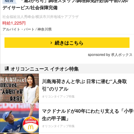
「週2から可」調理スタッフ/調理師免許必須/午前のみ/
NEW
デイサービス/社会保障完備
社会福祉法人秀峰会/横浜市川井地域ケアプラザ
時給1,225円
アルバイト・パート / 神奈川県
続きはこちら
sponsored by 求人ボックス
オリコンニュース イチオシ特集
川島海荷さんと学ぶ 日常に潜む“人身取
引”のリアル
オリコンタイアップ特集
マクドナルドが40年にわたり支える「小学
生の甲子園」
オリコンタイアップ特集