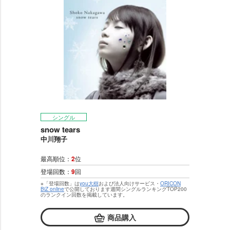
シングル
snow tears
中川翔子
最高順位：
2
位
登場回数：
9
回
※「登場回数」は
you大樹
および法人向けサービス・
ORICON
BiZ online
で公開しております週間シングルランキングTOP200
のランクイン回数を掲載しています。
商品購入