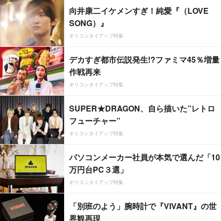
向井康二イケメンすぎ！純愛『（LOVE
SONG）』
オリコンタイアップ特集
デカすぎ都市伝説発生!?ファミマ45％増量
作戦再来
オリコンタイアップ特集
SUPER★DRAGON、自ら描いた”レトロ
フューチャー”
オリコンタイアップ特集
パソコンメーカー社員が本気で選んだ「10
万円台PC３選」
オリコンタイアップ特集
「別班のよう」腕時計で『VIVANT』の世
界観再現