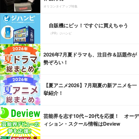
オリコンタイアップ特集
自販機にピッ！ですぐに買えちゃう
（PR）ジハンピ
2026年7月夏ドラマも、注目作＆話題作が
勢ぞろい！
【夏アニメ2026】7月期夏の新アニメを一
挙紹介！
芸能界を志す10代～20代を応援！ オーデ
ィション・スクール情報はDeview