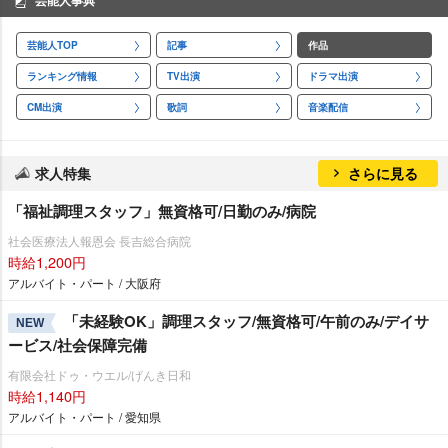
芸能人事典
芸能人TOP
記事
作品
ランキング情報
TV出演
ドラマ出演
CM出演
歌詞
音楽配信
求人特集
さらに見る
「福祉調理スタッフ」無資格可/日勤のみ/病院
社会医療法人報恩会 長吉総合病院
時給1,200円
アルバイト・パート / 大阪府
「未経験OK」調理スタッフ/無資格可/午前のみ/デイサ
NEW
ービス/社会保障完備
有限会社ドゥ・ウエル/げんき日和
時給1,140円
アルバイト・パート / 愛知県