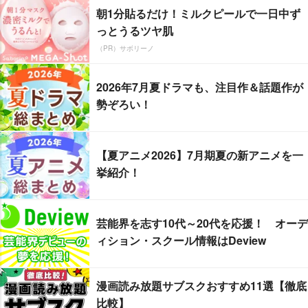
朝1分貼るだけ！ミルクピールで一日中ず
っとうるツヤ肌
（PR）サボリーノ
2026年7月夏ドラマも、注目作＆話題作が
勢ぞろい！
【夏アニメ2026】7月期夏の新アニメを一
挙紹介！
芸能界を志す10代～20代を応援！ オーデ
ィション・スクール情報はDeview
漫画読み放題サブスクおすすめ11選【徹底
比較】