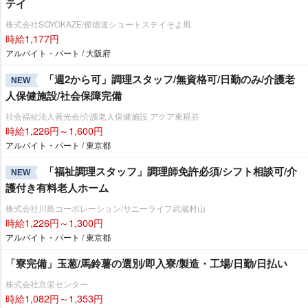
テイ
株式会社SOYOKAZE/俊徳道ショートステイそよ風
時給1,177円
アルバイト・パート / 大阪府
「週2から可」調理スタッフ/無資格可/日勤のみ/介護老
NEW
人保健施設/社会保障完備
社会福祉法人善光会/介護老人保健施設 アクア東糀谷
時給1,226円～1,600円
アルバイト・パート / 東京都
「福祉調理スタッフ」調理師免許必須/シフト相談可/介
NEW
護付き有料老人ホーム
株式会社川島コーポレーション/サニーライフ武蔵村山
時給1,226円～1,300円
アルバイト・パート / 東京都
「寮完備」玉葱/馬鈴薯の選別/即入寮/製造・工場/日勤/日払い
株式会社京栄センター
時給1,082円～1,353円