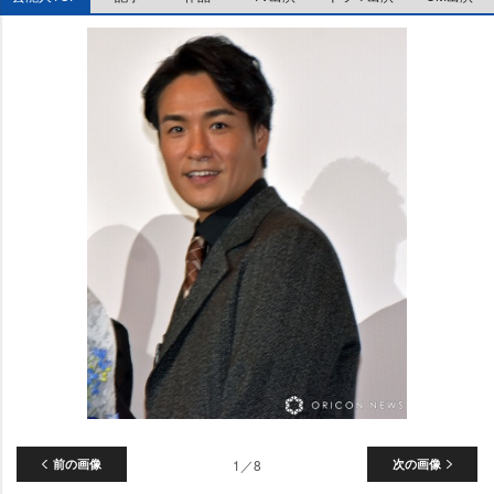
前の画像
1／8
次の画像