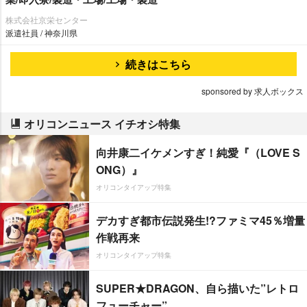
株式会社京栄センター
派遣社員 / 神奈川県
続きはこちら
sponsored by 求人ボックス
オリコンニュース イチオシ特集
向井康二イケメンすぎ！純愛『（LOVE S
ONG）』
オリコンタイアップ特集
デカすぎ都市伝説発生!?ファミマ45％増量
作戦再来
オリコンタイアップ特集
SUPER★DRAGON、自ら描いた”レトロ
フューチャー”