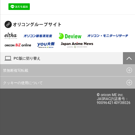
PC版に切り替え
禁無断複写転載
クッキーの使用について
© oricon ME inc.
JASRAC許諾番号：
9009642140Y38026