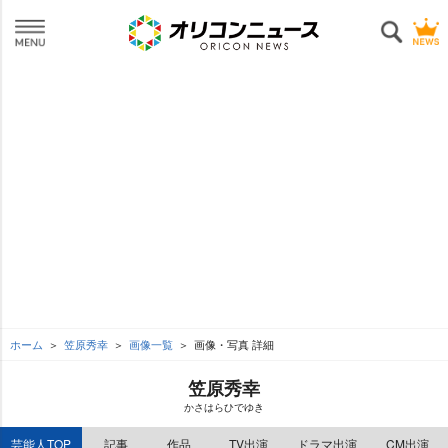
ホーム
笠原秀幸
画像一覧
画像・写真 詳細
笠原秀幸
かさはらひでゆき
芸能人TOP
記事
作品
TV出演
ドラマ出演
CM出演