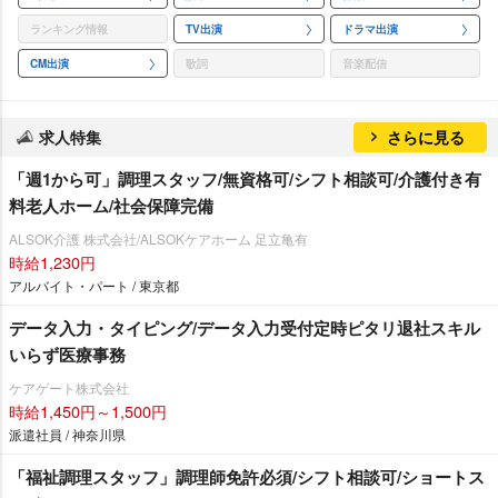
ランキング情報
TV出演
ドラマ出演
CM出演
歌詞
音楽配信
求人特集
さらに見る
「週1から可」調理スタッフ/無資格可/シフト相談可/介護付き有
料老人ホーム/社会保障完備
ALSOK介護 株式会社/ALSOKケアホーム 足立亀有
時給1,230円
アルバイト・パート / 東京都
データ入力・タイピング/データ入力受付定時ピタリ退社スキル
いらず医療事務
ケアゲート株式会社
時給1,450円～1,500円
派遣社員 / 神奈川県
「福祉調理スタッフ」調理師免許必須/シフト相談可/ショートス