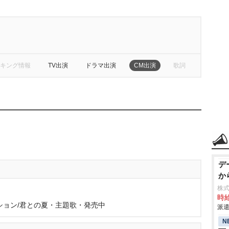
キング情報
TV出演
ドラマ出演
CM出演
歌詞
デ
か
株
時給
ション/君との夏・主題歌・発売中
派遣
N