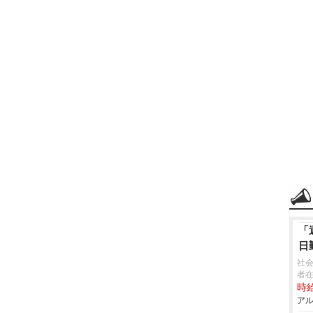
「
日
社
者
時給
アル