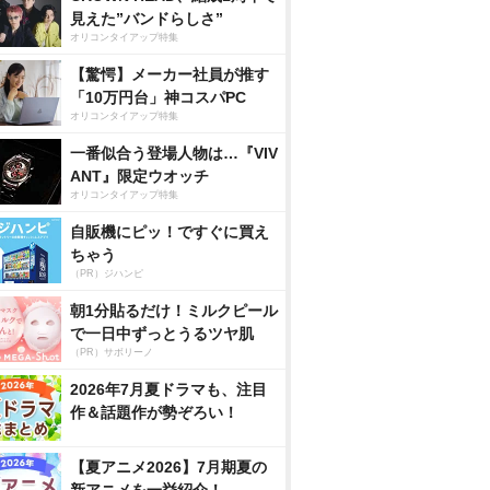
見えた”バンドらしさ”
オリコンタイアップ特集
【驚愕】メーカー社員が推す
「10万円台」神コスパPC
オリコンタイアップ特集
一番似合う登場人物は…『VIV
ANT』限定ウオッチ
オリコンタイアップ特集
自販機にピッ！ですぐに買え
ちゃう
（PR）ジハンピ
朝1分貼るだけ！ミルクピール
で一日中ずっとうるツヤ肌
（PR）サボリーノ
2026年7月夏ドラマも、注目
作＆話題作が勢ぞろい！
【夏アニメ2026】7月期夏の