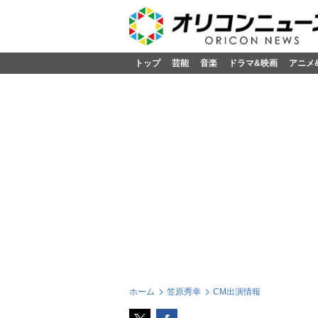
トップ
芸能
音楽
ドラマ&映画
アニメ
ホーム
笠原秀幸
CM出演情報