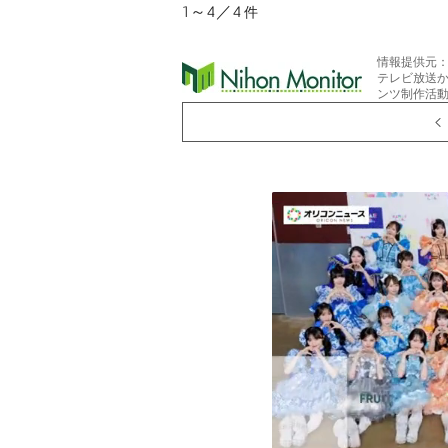
1～4／4
件
情報提供元
テレビ放送
ンツ制作活