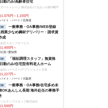
/日勤のみ/高齢者住宅
ダーストレージ 株式会社/うるおいの家®幌平
1,075円～1,155円
バイト・パート / 北海道
一般事務・OA事務/WEB登録
EW
K残業少なめ鋼材デリバリー・請求資
作成
式会社スタッフサービス
1,400円～
社員 / 愛知県
「福祉調理スタッフ」無資格
EW
/日勤のみ/住宅型有料老人ホーム
式会社ハーベスト/アプリシェイト天美
1,227円～
バイト・パート / 大阪府
一般事務・OA事務/在宅多め未
EW
験OKあんしん長期 海外赴任の事務手
き
ーソルテンプスタッフ株式会社
1,500円