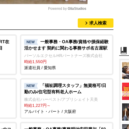
Powered by 
GliaStudios
求人検索
M
u
t
RT在
一般事務・OA事務/資格や損保経験
NEW
目
活かせます 契約に関わる事務サポ名古屋駅
e
パーソルエクセルHRパートナーズ株式会社
時給1,550円
派遣社員 / 愛知県
「福祉調理スタッフ」無資格可/日
NEW
勤のみ/住宅型有料老人ホーム
株式会社ハーベスト/アプリシェイト天美
時給1,227円～
アルバイト・パート / 大阪府