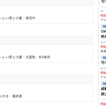
可
ワン
橋
時給
ション/君との夏・発売中
アル
N
O
料
株
時給
派遣
ョン/君との夏・主題歌・8/3発売
N
可
株
時給
アル
N
経
続
ぶやき・最終夜
パ
時給