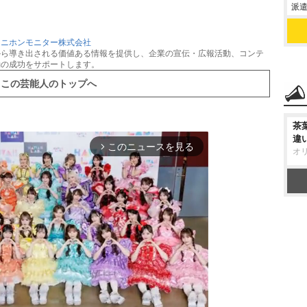
派遣
：
ニホンモニター株式会社
から導き出される価値ある情報を提供し、企業の宣伝・広報活動、コンテ
動の成功をサポートします。
この芸能人のトップへ
茶
違
このニュースを見る
arrow_forward_ios
オ