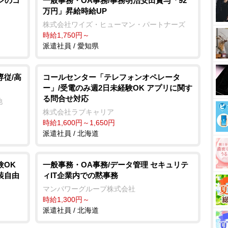
ンのコ
一般事務・OA事務/事務明治安田賞与「92
万円」昇給時給UP
株式会社ワイズ・ヒューマン・パートナーズ
時給1,750円～
派遣社員 / 愛知県
専従/高
コールセンター「テレフォンオペレータ
ー」/受電のみ週2日未経験OK アプリに関す
る問合せ対応
池
株式会社ラブキャリア
時給1,600円～1,650円
派遣社員 / 北海道
験OK
一般事務・OA事務/データ管理 セキュリテ
装自由
ィIT企業内での黙事務
マンパワーグループ株式会社
時給1,300円～
派遣社員 / 北海道