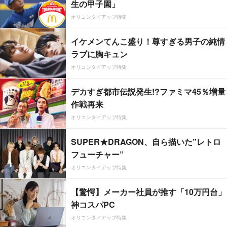
生の甲子園」
オリコンタイアップ特集
イケメンてんこ盛り！尊すぎる男子の純情
ラブに胸キュン
オリコンタイアップ特集
デカすぎ都市伝説発生!?ファミマ45％増量
作戦再来
オリコンタイアップ特集
SUPER★DRAGON、自ら描いた”レトロ
フューチャー”
オリコンタイアップ特集
【驚愕】メーカー社員が推す「10万円台」
神コスパPC
オリコンタイアップ特集