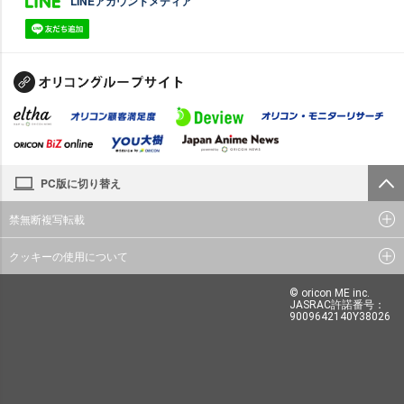
LINEアカウントメディア
PC版に切り替え
禁無断複写転載
クッキーの使用について
© oricon ME inc.
JASRAC許諾番号：
9009642140Y38026