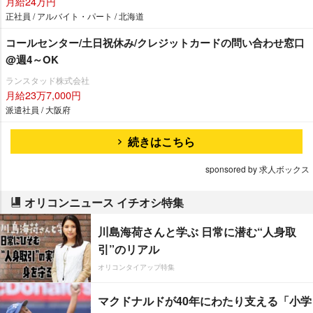
月給24万円
正社員 / アルバイト・パート / 北海道
コールセンター/土日祝休み/クレジットカードの問い合わせ窓口
@週4～OK
ランスタッド株式会社
月給23万7,000円
派遣社員 / 大阪府
続きはこちら
sponsored by 求人ボックス
オリコンニュース イチオシ特集
川島海荷さんと学ぶ 日常に潜む“人身取
引”のリアル
オリコンタイアップ特集
マクドナルドが40年にわたり支える「小学