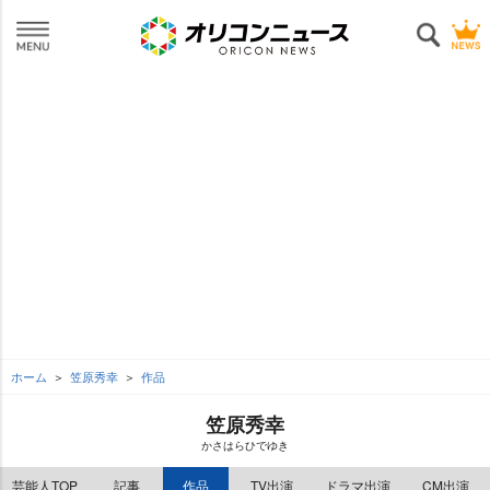
ホーム
笠原秀幸
作品
笠原秀幸
かさはらひでゆき
芸能人TOP
記事
作品
TV出演
ドラマ出演
CM出演