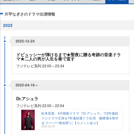
片平なぎさのドラマ出演情報
2025
2025-12-24
ドビュッシーが弾けるまで★聖夜に贈る奇跡の音楽ドラ
マ★二人の男が人生を奏で直す
フジテレビ系列 22:00～23:34
2025-04-16～
Dr.アシュラ
フジテレビ系列 22:00～22:54
松本若菜、4月期新ドラマ『Dr.アシュラ』で2年連続
フジドラマ主演＆7年連続連ドラ出演 修羅場を制す
る“スーパー救命医”に【コメントあり】
2025-02-25