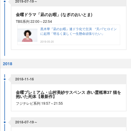
2019-07-19～
金曜ドラマ「凪のお暇」(なぎのおいとま)
TBS系列 22:00～22:54
黒木華『凪のお暇』連ドラ化で主演 “天パ”ヒロイン
に起用「明るく楽しく一生懸命頑張りたい」
2019-05-20
2018
2018-11-16
金曜プレミアム・山村美紗サスペンス 赤い霊柩車37 猫を
抱いた死体【最新作】
フジテレビ系列 19:57～21:55
2018-07-19～