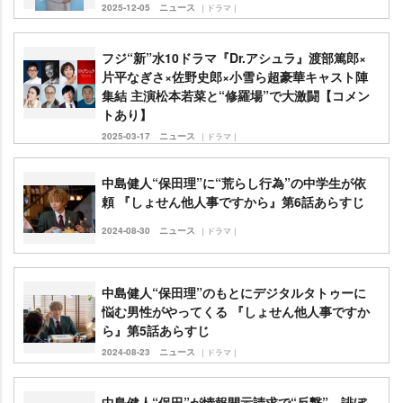
2025-12-05
ニュース
｜ドラマ｜
フジ“新”水10ドラマ『Dr.アシュラ』渡部篤郎×
片平なぎさ×佐野史郎×小雪ら超豪華キャスト陣
集結 主演松本若菜と“修羅場”で大激闘【コメン
トあり】
2025-03-17
ニュース
｜ドラマ｜
中島健人“保田理”に“荒らし行為”の中学生が依
頼 『しょせん他人事ですから』第6話あらすじ
2024-08-30
ニュース
｜ドラマ｜
中島健人“保田理”のもとにデジタルタトゥーに
悩む男性がやってくる 『しょせん他人事ですか
ら』第5話あらすじ
2024-08-23
ニュース
｜ドラマ｜
中島健人“保田”が情報開示請求で“反撃”…誹ぼ