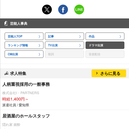
芸能人事典
芸能人TOP
記事
作品
ランキング情報
TV出演
ドラマ出演
CM出演
歌詞
音楽配信
求人特集
さらに見る
人柄重視採用の一般事務
株式会社I・PARTNERS
時給1,400円～
派遣社員 / 愛知県
居酒屋のホールスタッフ
隠れ家 嬉酔