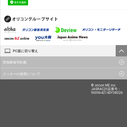
PC版に切り替え
禁無断複写転載
クッキーの使用について
© oricon ME inc.
JASRAC許諾番号：
9009642140Y38026