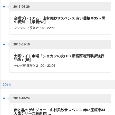
2015-06-26
金曜プレミアム・山村美紗サスペンス 赤い霊柩車35～黒
の審判～【最新作!】
フジテレビ系列 21:00～22:52
2015-05-16
土曜ワイド劇場「ショカツの女(10) 新宿西署刑事課強行
犯係」[解]
テレビ朝日系列 21:00～23:06
2014
2014-10-24
赤と黒のゲキジョー・山村美紗サスペンス 赤い霊柩車34
人気シリーズ最新作!…