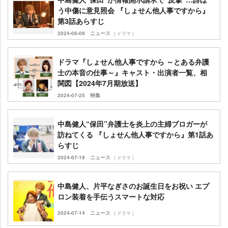
う中傷に意見照会 『しょせん他人事ですから』
第3話あらすじ
2024-08-09
ニュース
｜ドラマ｜
ドラマ『しょせん他人事ですから ～とある弁護
士の本音の仕事～』キャスト・出演者一覧、相
関図【2024年7月期放送】
2024-07-25
特集
中島健人“保田”弁護士を炎上の主婦ブロガーが
訪ねてくる 『しょせん他人事ですから』第1話あ
らすじ
2024-07-19
ニュース
｜ドラマ｜
中島健人、片平なぎさのお誕生日をお祝い エプ
ロン装着を手伝うスマートな対応
2024-07-14
ニュース
｜ドラマ｜