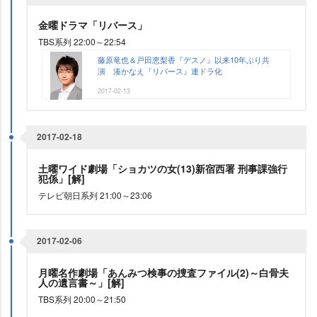
金曜ドラマ「リバース」
TBS系列 22:00～22:54
藤原竜也＆戸田恵梨香『デスノ』以来10年ぶり共
演 湊かなえ『リバース』連ドラ化
2017-02-13
2017-02-18
土曜ワイド劇場「ショカツの女(13)新宿西署 刑事課強行
犯係」[解]
テレビ朝日系列 21:00～23:06
2017-02-06
月曜名作劇場「あんみつ検事の捜査ファイル(2)～白骨夫
人の遺言書～」[解]
TBS系列 20:00～21:50