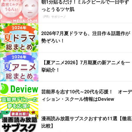
朝1分貼るだけ！ミルクピールで一日中ず
っとうるツヤ肌
（PR）サボリーノ
2026年7月夏ドラマも、注目作＆話題作が
勢ぞろい！
【夏アニメ2026】7月期夏の新アニメを一
挙紹介！
芸能界を志す10代～20代を応援！ オーデ
ィション・スクール情報はDeview
漫画読み放題サブスクおすすめ11選【徹底
比較】