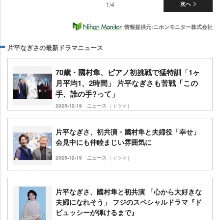
1/4
次へ
情報提供元:ニホンモニター株式会社
片平なぎさの最新ドラマニュース
70歳・國村隼、ピアノ初挑戦で猛特訓「1ヶ
月平均1、2時間」 片平なぎさも苦戦「この
手、誰の手?って」
2025-12-19
ニュース
｜ドラマ｜
片平なぎさ、初共演・國村隼と夫婦役「幸せ」
会見中にも仲睦まじい雰囲気に
2025-12-19
ニュース
｜ドラマ｜
片平なぎさ、國村隼と初共演 「心から大好きな
夫婦になれそう」 フジのスペシャルドラマ『ド
ビュッシーが弾けるまで』