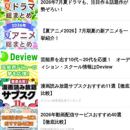
2026年7月夏ドラマも、注目作＆話題作が
勢ぞろい！
【夏アニメ2026】7月期夏の新アニメを一
挙紹介！
芸能界を志す10代～20代を応援！ オーデ
ィション・スクール情報はDeview
漫画読み放題サブスクおすすめ11選【徹底
比較】
オリコン顧客満足度ランキング
2026年動画配信サービスおすすめ40選
【徹底比較】
CS動画配信サービス20選