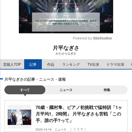
Powered by 
GliaStudios
片平なぎさ
M
かたひらなぎさ
u
t
芸能人TOP
記事
作品
ランキング
TV出演
ドラマ出演
e
片平なぎさの記事・ニュース・速報
すべて
ニュース
特集
70歳・國村隼、ピアノ初挑戦で猛特訓「1ヶ
月平均1、2時間」 片平なぎさも苦戦「この
手、誰の手?って」
｜ドラマ｜
2025-12-19
ニュース