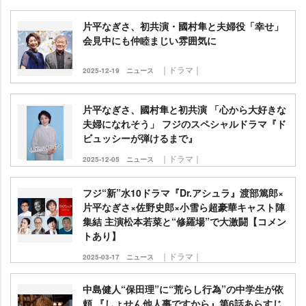
片平なぎさ、初共演・國村隼と夫婦役「幸せ」
会見中にも仲睦まじい雰囲気に
｜ドラマ｜
2025-12-19
ニュース
片平なぎさ、國村隼と初共演 「心から大好きな
夫婦になれそう」 フジのスペシャルドラマ『ド
ビュッシーが弾けるまで』
｜ドラマ｜
2025-12-05
ニュース
フジ“新”水10ドラマ『Dr.アシュラ』渡部篤郎×
片平なぎさ×佐野史郎×小雪ら超豪華キャスト陣
集結 主演松本若菜と“修羅場”で大激闘【コメン
トあり】
｜ドラマ｜
2025-03-17
ニュース
中島健人“保田理”に“荒らし行為”の中学生が依
頼 『しょせん他人事ですから』第6話あらすじ