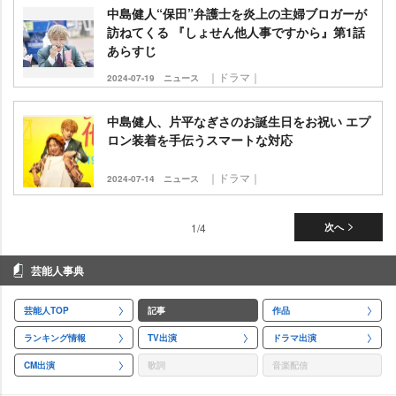
中島健人“保田”弁護士を炎上の主婦ブロガーが
訪ねてくる 『しょせん他人事ですから』第1話
あらすじ
｜ドラマ｜
2024-07-19
ニュース
中島健人、片平なぎさのお誕生日をお祝い エプ
ロン装着を手伝うスマートな対応
｜ドラマ｜
2024-07-14
ニュース
1/4
次へ
芸能人事典
芸能人TOP
記事
作品
ランキング情報
TV出演
ドラマ出演
CM出演
歌詞
音楽配信