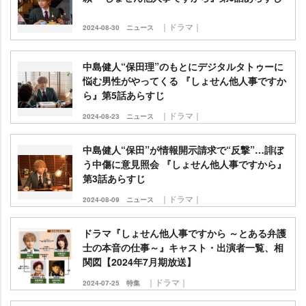
｜ドラマ｜
2024-08-30
ニュース
中島健人“保田理”のもとにデジタルタトゥーに
悩む男性がやってくる 『しょせん他人事ですか
ら』第5話あらすじ
｜ドラマ｜
2024-08-23
ニュース
中島健人“保田”が情報開示請求で“反撃”…誹ぼ
う中傷に意見照会 『しょせん他人事ですから』
第3話あらすじ
｜ドラマ｜
2024-08-09
ニュース
ドラマ『しょせん他人事ですから ～とある弁護
士の本音の仕事～』キャスト・出演者一覧、相
関図【2024年7月期放送】
｜ドラマ｜
2024-07-25
特集