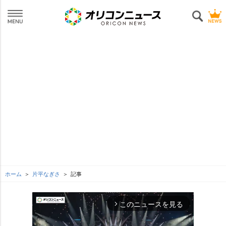
ホーム
片平なぎさ
記事
このニュースを見る
arrow_forward_ios