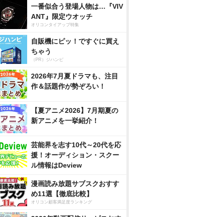
一番似合う登場人物は…『VIV
ANT』限定ウオッチ
オリコンタイアップ特集
自販機にピッ！ですぐに買え
ちゃう
（PR）ジハンピ
2026年7月夏ドラマも、注目
作＆話題作が勢ぞろい！
【夏アニメ2026】7月期夏の
新アニメを一挙紹介！
芸能界を志す10代～20代を応
援！オーディション・スクー
ル情報はDeview
漫画読み放題サブスクおすす
め11選【徹底比較】
オリコン顧客満足度ランキング