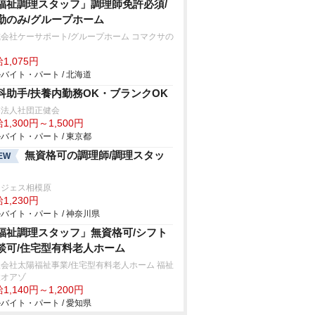
福祉調理スタッフ」調理師免許必須/
勤のみ/グループホーム
会社ケーサポート/グループホーム コマクサの
1,075円
バイト・パート / 北海道
科助手/扶養内勤務OK・ブランクOK
療法人社団正健会
1,300円～1,500円
バイト・パート / 東京都
無資格可の調理師/調理スタッ
EW
ンジェス相模原
1,230円
バイト・パート / 神奈川県
福祉調理スタッフ」無資格可/シフト
談可/住宅型有料老人ホーム
会社太陽福祉事業/住宅型有料老人ホーム 福祉
設オアゾ
1,140円～1,200円
バイト・パート / 愛知県