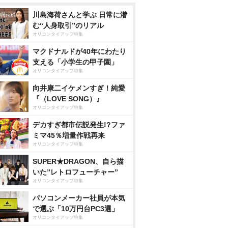
川島海荷さんと学ぶ 日常に潜
む“人身取引”のリアル
オリコンタイアップ特集
マクドナルドが40年にわたり
支える「小学生の甲子園」
オリコンタイアップ特集
向井康二イケメンすぎ！純愛
『（LOVE SONG）』
オリコンタイアップ特集
デカすぎ都市伝説発生!?ファ
ミマ45％増量作戦再来
オリコンタイアップ特集
SUPER★DRAGON、自ら描
いた”レトロフューチャー”
オリコンタイアップ特集
パソコンメーカー社員が本気
で選ぶ「10万円台PC3選」
オリコンタイアップ特集