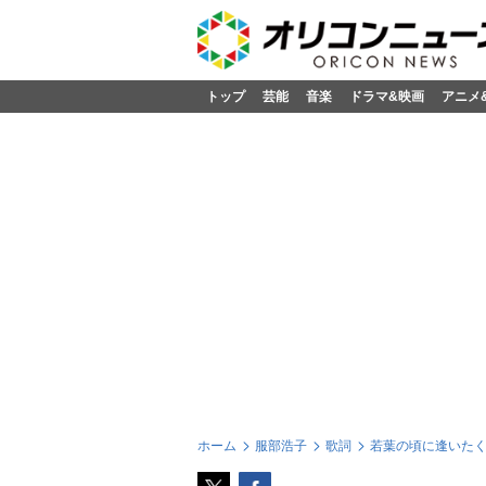
トップ
芸能
音楽
ドラマ&映画
アニメ
ホーム
服部浩子
歌詞
若葉の頃に逢いた