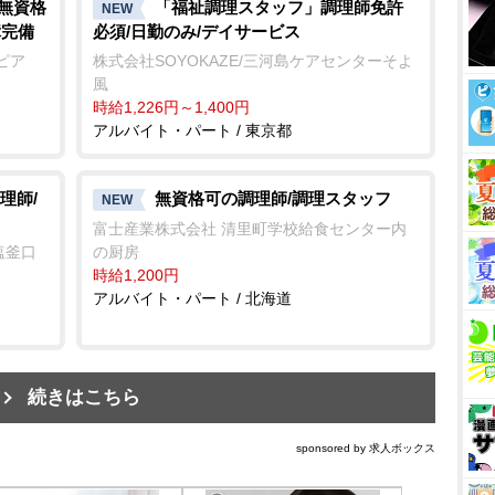
/無資格
「福祉調理スタッフ」調理師免許
NEW
障完備
必須/日勤のみ/デイサービス
ピア
株式会社SOYOKAZE/三河島ケアセンターそよ
風
時給1,226円～1,400円
アルバイト・パート / 東京都
理師/
無資格可の調理師/調理スタッフ
NEW
富士産業株式会社 清里町学校給食センター内
塩釜口
の厨房
時給1,200円
アルバイト・パート / 北海道
続きはこちら
sponsored by 求人ボックス