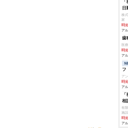
「
日
株式
家
時給
アル
歯
医
時給
アル
N
フ
ア
時給
アル
「
相
有限
施
時給
アル