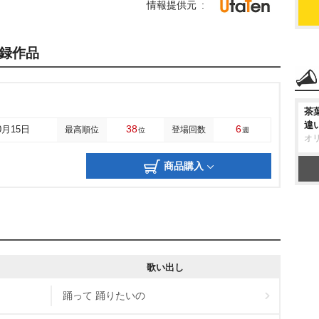
情報提供元
録作品
茶
違
38
6
0月15日
最高順位
登場回数
位
週
オ
商品購入
歌い出し
踊って 踊りたいの