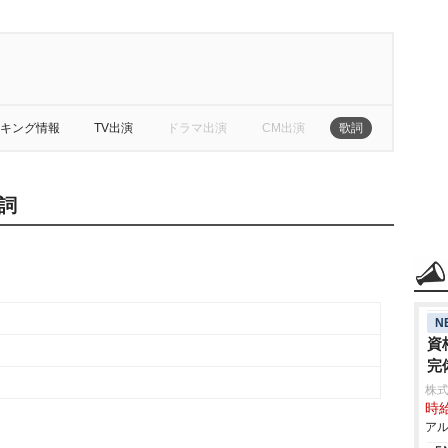
キング情報
TV出演
ドラマ出演
CM出演
歌詞
詞
N
資
完
株式
時給
アル