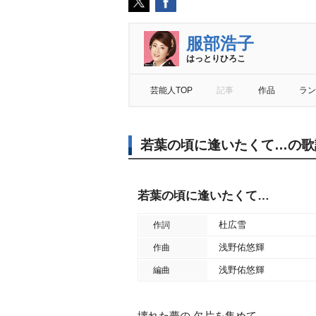
服部浩子
はっとりひろこ
芸能人TOP
記事
作品
ラン
若葉の頃に逢いたくて…の歌
若葉の頃に逢いたくて…
杜広雪
作詞
浅野佑悠輝
作曲
浅野佑悠輝
編曲
壊れた夢の 欠片を集めて