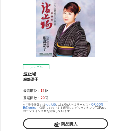
シングル
波止場
服部浩子
最高順位：
31
位
登場回数：
20
回
※「登場回数」は
you大樹
および法人向けサービス・
ORICON
BiZ online
で公開しております週間シングルランキングTOP200
のランクイン回数を掲載しています。
商品購入