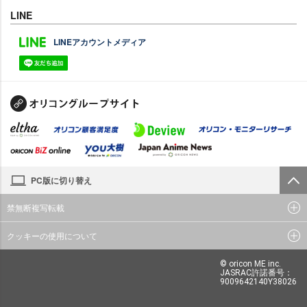
LINE
LINEアカウントメディア
PC版に切り替え
禁無断複写転載
クッキーの使用について
© oricon ME inc.
JASRAC許諾番号：
9009642140Y38026