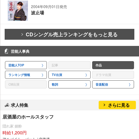
2004年09月01日発売
波止場
CDシングル売上ランキングをもっと見る
芸能人事典
芸能人TOP
記事
作品
ランキング情報
TV出演
ドラマ出演
CM出演
歌詞
音楽配信
求人特集
さらに見る
居酒屋のホールスタッフ
隠れ家 嬉酔
時給1,200円
アルバイト・パート / 北海道