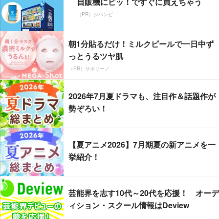
自販機にピッ！ですぐに買えちゃう
（PR）ジハンピ
朝1分貼るだけ！ミルクピールで一日中ず
っとうるツヤ肌
（PR）サボリーノ
2026年7月夏ドラマも、注目作＆話題作が
勢ぞろい！
【夏アニメ2026】7月期夏の新アニメを一
挙紹介！
芸能界を志す10代～20代を応援！ オーデ
ィション・スクール情報はDeview