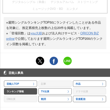
デジタルシングル（単曲）
デジタルアルバム
ストリーミング
ミュージックDVD・BD
エンタメ
※週間シングルランキングTOP50にランクインしたことがある作品
を対象に、推定累積売上枚数の上位20件を掲載しています。
※「登場回数」は
you大樹
および法人向けサービス・
ORICON BiZ
online
で公開しております週間シングルランキングTOP200のランク
イン回数を掲載しています。
芸能人事典
芸能人TOP
記事
作品
ランキング情報
TV出演
ドラマ出演
CM出演
歌詞
音楽配信