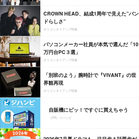
CROWN HEAD、結成1周年で見えた”バン
ドらしさ”
オリコンタイアップ特集
パソコンメーカー社員が本気で選んだ「10
万円台PC３選」
オリコンタイアップ特集
「別班のよう」腕時計で『VIVANT』の世
界観再現
オリコンタイアップ特集
自販機にピッ！ですぐに買えちゃう
（PR）ジハンピ
2026年7月夏ドラマも、注目作＆話題作が