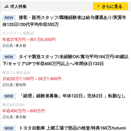
求人特集
さらに見る
接客・販売スタッフ/職種経験者は給与優遇あり/実質年
NEW
休125日!/20代平均年収555万
ネクステージ昭島店
年収378万円～901万6,000円
正社員 / 東京都
タイヤ製造スタッフ/未経験OK/賞与平均184万円/40歳以
NEW
下/キャリアUPで年収600万円以上へ/年間休日133日
横浜ゴム株式会社
月給20万7,100円～26万1,600円
正社員 / 愛知県
「経理」経験者募集」年休122日」完休2日 」転勤なし
NEW
株式会社Enjin
年収450万円～600万円
正社員 / 東京都
トヨタ自動車 上郷工場で部品の検査/特典168万/tutumi
NEW