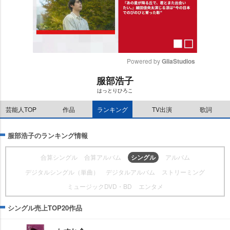
Powered by 
GliaStudios
服部浩子
M
はっとりひろこ
u
t
芸能人TOP
作品
ランキング
TV出演
歌詞
e
服部浩子のランキング情報
合算シングル
合算アルバム
シングル
アルバム
デジタルシングル（単曲）
デジタルアルバム
ストリーミング
ミュージックDVD・BD
エンタメ
シングル売上TOP20作品