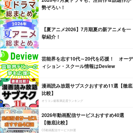
勢ぞろい！
【夏アニメ2026】7月期夏の新アニメを一
挙紹介！
芸能界を志す10代～20代を応援！ オーデ
ィション・スクール情報はDeview
漫画読み放題サブスクおすすめ11選【徹底
比較】
オリコン顧客満足度ランキング
2026年動画配信サービスおすすめ40選
【徹底比較】
CS動画配信サービス20選