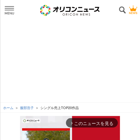
ホーム
服部浩子
シングル売上TOP20作品
このニュースを見る
arrow_forward_ios