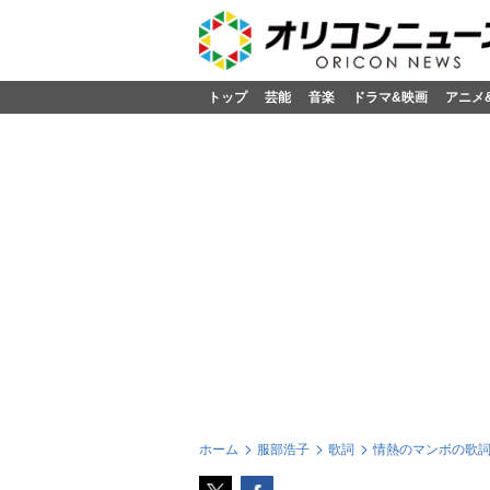
トップ
芸能
音楽
ドラマ&映画
アニメ
ホーム
服部浩子
歌詞
情熱のマンボの歌