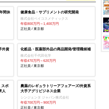
u
t
 年間休
健康食品・サプリメントの研究開発
e
株式会社ベイコスメティックス
年収800万円～1,400万円
正社員 / 東京都
手外資
化粧品・医薬部外品の商品開発/管理職候補
株式会社千代田化学
年収470万円～620万円
正社員 / 東京都
 スポ
農薬のレギュラトリーアフェアーズ/外資系
求人
大手アグリビジネス企業
シンジェンタ ジャパン株式会社
年収700万円～900万円
正社員 / 東京都