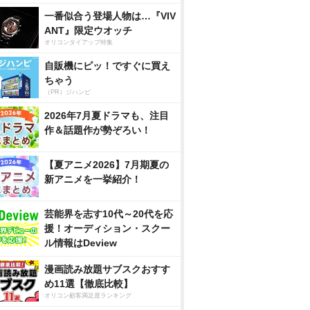
一番似合う登場人物は…『VIV
ANT』限定ウオッチ
オリコンタイアップ特集
自販機にピッ！ですぐに買え
ちゃう
（PR）ジハンピ
2026年7月夏ドラマも、注目
作＆話題作が勢ぞろい！
【夏アニメ2026】7月期夏の
新アニメを一挙紹介！
芸能界を志す10代～20代を応
援！オーディション・スクー
ル情報はDeview
漫画読み放題サブスクおすす
め11選【徹底比較】
オリコン顧客満足度ランキング