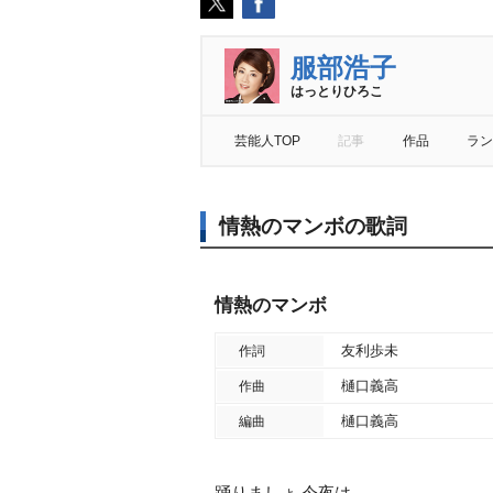
服部浩子
はっとりひろこ
芸能人TOP
記事
作品
ラン
情熱のマンボの歌詞
情熱のマンボ
友利歩未
作詞
樋口義高
作曲
樋口義高
編曲
踊りましょ 今夜は