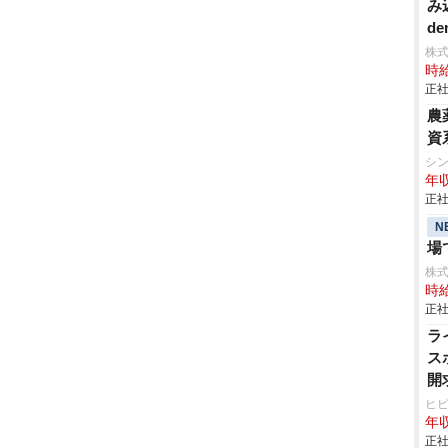
み
de
株
時給
正社
農
資
シン
年収
正社
N
場
株
時給
正社
ラ
ス
開
ヒ
年収
正社