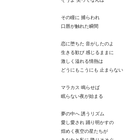
その瞳に 捕らわれ
口唇が触れた瞬間
恋に堕ちた 音がしたのよ
生きる歓び 感じるままに
激しく溢れる情熱は
どうにもこうにも 止まらない
マラカス 鳴らせば
眠らない夜が始まる
夢の中へ 誘うリズム
愛し愛され 踊り明かすの
煌めく夜空の星たちが
あなたと私に 降りそそぐ