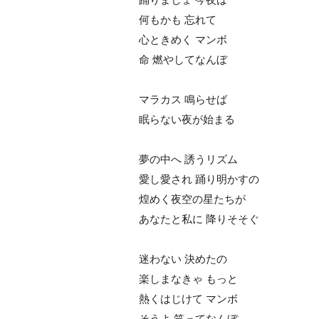
何もかも 忘れて
心ときめく マンボ
命 燃やしてなんぼ
マラカス 鳴らせば
眠らない夜が始まる
夢の中へ 誘うリズム
愛し愛され 踊り明かすの
煌めく夜空の星たちが
あなたと私に 降りそそぐ
迷わない 決めたの
楽しまなきゃ もっと
熱くはじけて マンボ
そうよ 笑ってなんぼ