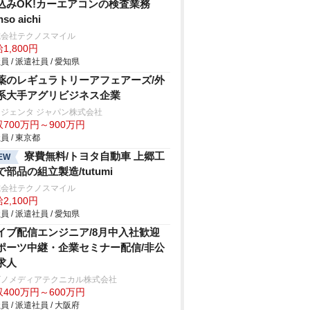
込みOK!カーエアコンの検査業務
nso aichi
式会社テクノスマイル
1,800円
員 / 派遣社員 / 愛知県
薬のレギュラトリーアフェアーズ/外
系大手アグリビジネス企業
ジェンタ ジャパン株式会社
700万円～900万円
員 / 東京都
寮費無料/トヨタ自動車 上郷工
EW
で部品の組立製造/tutumi
式会社テクノスマイル
2,100円
員 / 派遣社員 / 愛知県
イブ配信エンジニア/8月中入社歓迎
ポーツ中継・企業セミナー配信/非公
求人
ビノメディアテクニカル株式会社
400万円～600万円
員 / 派遣社員 / 大阪府