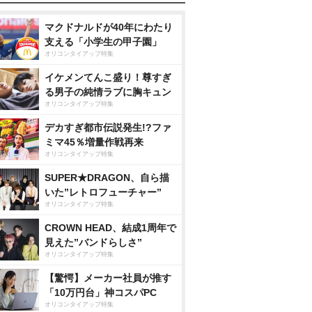
マクドナルドが40年にわたり
支える「小学生の甲子園」
オリコンタイアップ特集
イケメンてんこ盛り！尊すぎ
る男子の純情ラブに胸キュン
オリコンタイアップ特集
デカすぎ都市伝説発生!?ファ
ミマ45％増量作戦再来
オリコンタイアップ特集
SUPER★DRAGON、自ら描
いた”レトロフューチャー”
オリコンタイアップ特集
CROWN HEAD、結成1周年で
見えた”バンドらしさ”
オリコンタイアップ特集
【驚愕】メーカー社員が推す
「10万円台」神コスパPC
オリコンタイアップ特集