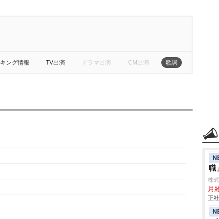
キング情報
TV出演
ドラマ出演
CM出演
歌詞
N
職
株
月
正社
N