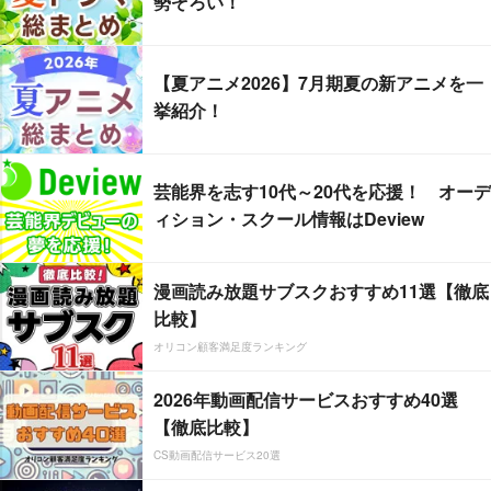
勢ぞろい！
【夏アニメ2026】7月期夏の新アニメを一
挙紹介！
芸能界を志す10代～20代を応援！ オーデ
ィション・スクール情報はDeview
漫画読み放題サブスクおすすめ11選【徹底
比較】
オリコン顧客満足度ランキング
2026年動画配信サービスおすすめ40選
【徹底比較】
CS動画配信サービス20選