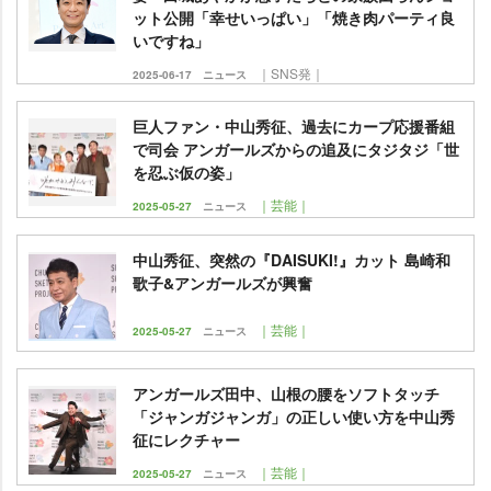
ット公開「幸せいっぱい」「焼き肉パーティ良
いですね」
｜SNS発｜
2025-06-17
ニュース
巨人ファン・中山秀征、過去にカープ応援番組
で司会 アンガールズからの追及にタジタジ「世
を忍ぶ仮の姿」
｜芸能｜
2025-05-27
ニュース
中山秀征、突然の『DAISUKI!』カット 島崎和
歌子&アンガールズが興奮
｜芸能｜
2025-05-27
ニュース
アンガールズ田中、山根の腰をソフトタッチ
「ジャンガジャンガ」の正しい使い方を中山秀
征にレクチャー
｜芸能｜
2025-05-27
ニュース