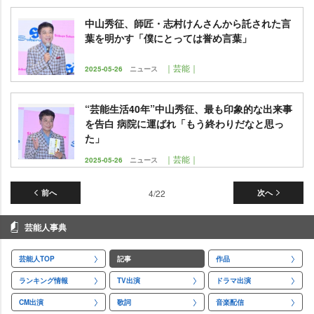
中山秀征、師匠・志村けんさんから託された言
葉を明かす「僕にとっては誉め言葉」
｜芸能｜
2025-05-26
ニュース
“芸能生活40年”中山秀征、最も印象的な出来事
を告白 病院に運ばれ「もう終わりだなと思っ
た」
｜芸能｜
2025-05-26
ニュース
前へ
4/22
次へ
芸能人事典
芸能人TOP
記事
作品
ランキング情報
TV出演
ドラマ出演
CM出演
歌詞
音楽配信