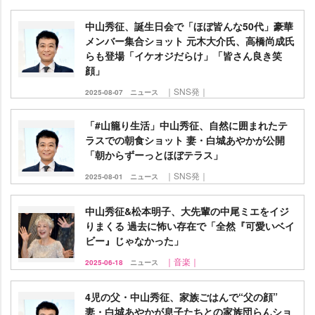
中山秀征、誕生日会で「ほぼ皆んな50代」豪華
メンバー集合ショット 元木大介氏、高橋尚成氏
らも登場「イケオジだらけ」「皆さん良き笑
顔」
｜SNS発｜
2025-08-07
ニュース
「#山籠り生活」中山秀征、自然に囲まれたテ
ラスでの朝食ショット 妻・白城あやかが公開
「朝からずーっとほぼテラス」
｜SNS発｜
2025-08-01
ニュース
中山秀征&松本明子、大先輩の中尾ミエをイジ
りまくる 過去に怖い存在で「全然『可愛いベイ
ビー』じゃなかった」
｜音楽｜
2025-06-18
ニュース
4児の父・中山秀征、家族ごはんで“父の顔”
妻・白城あやかが息子たちとの家族団らんショ