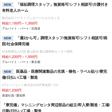
「福祉調理スタッフ」無資格可/シフト相談可/介護付き
NEW
有料老人ホーム
株式会社フジライフ/シルバーヒルズるくる
時給1,150円～1,300円
アルバイト・パート / 北海道
「週2から可」調理スタッフ/無資格可/シフト相談可/病
NEW
院/社会保障完備
社会医療法人社団 森山医会 森山脳神経センター病院
時給1,230円～1,500円
アルバイト・パート / 東京都
医薬品・医療関連製品の充填・梱包・ラベル貼り/寮完
NEW
備/日払い/工場・製造
UTエージェント株式会社AGT東海第一CU
時給1,230円
派遣社員 / 愛知県
「寮完備」マシニングセンタ周辺部品の組立/即入寮/製造・工場/
日勤/日払い/工場・製造