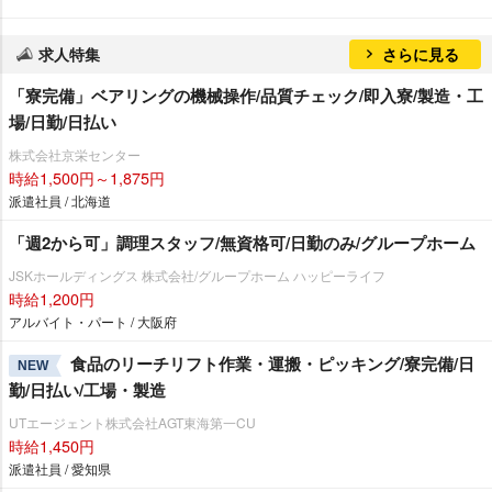
求人特集
さらに見る
「寮完備」ベアリングの機械操作/品質チェック/即入寮/製造・工
場/日勤/日払い
株式会社京栄センター
時給1,500円～1,875円
派遣社員 / 北海道
「週2から可」調理スタッフ/無資格可/日勤のみ/グループホーム
JSKホールディングス 株式会社/グループホーム ハッピーライフ
時給1,200円
アルバイト・パート / 大阪府
食品のリーチリフト作業・運搬・ピッキング/寮完備/日
NEW
勤/日払い/工場・製造
UTエージェント株式会社AGT東海第一CU
時給1,450円
派遣社員 / 愛知県