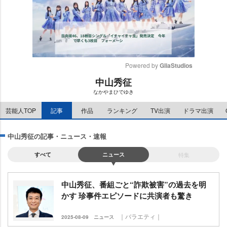
Powered by 
GliaStudios
中山秀征
M
なかやまひでゆき
u
t
芸能人TOP
記事
作品
ランキング
TV出演
ドラマ出演
e
中山秀征の記事・ニュース・速報
すべて
ニュース
特集
中山秀征、番組ごと“詐欺被害”の過去を明
かす 珍事件エピソードに共演者も驚き
｜バラエティ｜
2025-08-09
ニュース