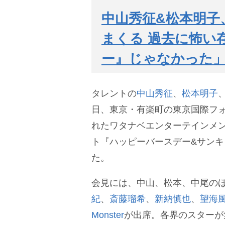
中山秀征&松本明子
まくる 過去に怖い
ー』じゃなかった
タレントの
中山秀征
、
松本明子
日、東京・有楽町の東京国際フォ
れたワタナベエンターテインメン
ト『ハッピーバースデー&サン
た。
会見には、中山、松本、中尾の
紀
、
斎藤瑠希
、
新納慎也
、
望海
Monster
が出席。各界のスターが