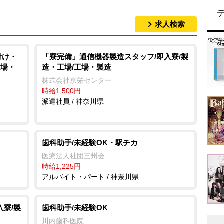
求人検索
付け・
「寮完備」通信機器製造スタッフ/即入寮/製
工場・
造・工場/工場・製造
株式会社京栄センター
時給1,500円
派遣社員 / 神奈川県
歯科助手/未経験OK・駅チカ
医療法人社団三州会
時給1,225円
アルバイト・パート / 神奈川県
入寮/製
歯科助手/未経験OK
川内歯科医院