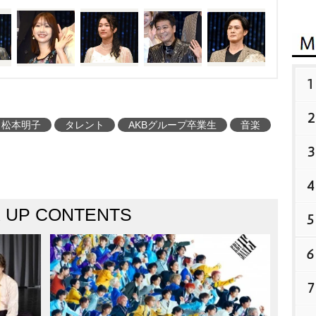
1
2
松本明子
タレント
AKBグループ卒業生
音楽
3
4
K UP CONTENTS
5
6
7