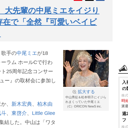
、大先輩の中尾ミエをイジり
存在で「全然『可愛いベイビ
」
、歌手の
中尾ミエ
が18
ーラム ホールCで行わ
ト25周年記念コンサー
キュー』の取材会に参加し
入
の
拡大する
株
中山秀征＆松本明子にイジら
時給
れまくっていた中尾ミエ
ほか、
新木宏典
、
柏木由
派遣
（C）ORICON NewS inc.
風斗
、
東啓介
、
Little Glee
週
フ
集結した。中山は「ワタ
株