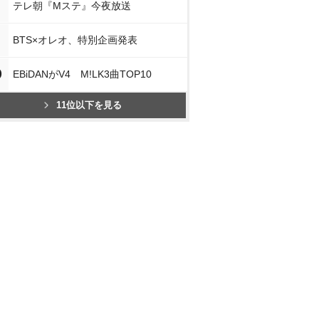
テレ朝『Mステ』今夜放送
BTS×オレオ、特別企画発表
0
EBiDANがV4 M!LK3曲TOP10
11位以下を見る