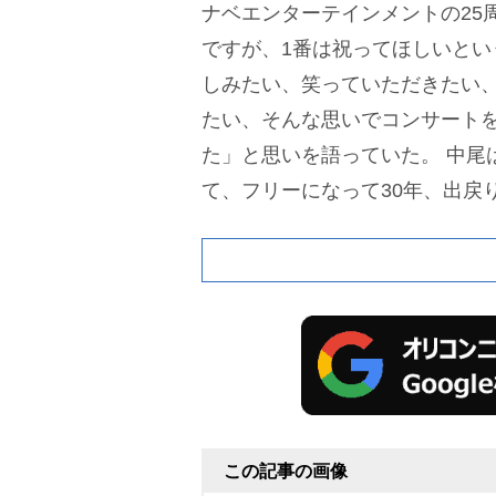
ナベエンターテインメントの25
ですが、1番は祝ってほしいとい
しみたい、笑っていただきたい
たい、そんな思いでコンサート
た」と思いを語っていた。
中尾
て、フリーになって30年、出戻
ない」と生き字引っぷりを話し、
0何年。みんな生まれてないでし
んな中でも「渡辺プロでも会社
ートってやったことがなかった!
の。こういうことでもないと若
い。私、リトグリのファンで会い
うに話していた。
この記事の画像