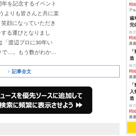
周年を記念するイベント
時給
アル
うよりも皆さんと共に楽
歯
、笑顔になっていただき
完
をする運びとなりまし
株
時給
は「渡辺プロに30年い
派遣
「
りで…。もう数がわから
造
「デビューして、もう6
株
ょ」と自虐していた。そ
記事全文
時給
派遣
の人がそろってのコンサ
「
だから、すごくうれしい
入
造
い子と会わないじゃな
株
たかった!」とうれしそ
時給
派遣