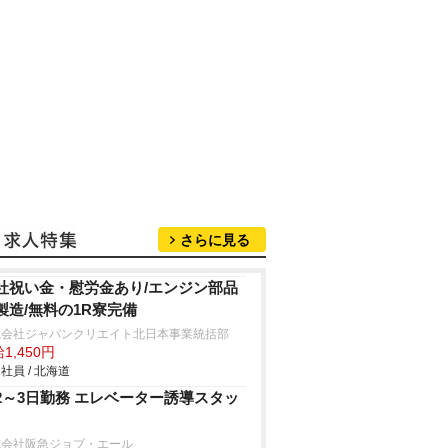
さらに見る
社祝い金・慰労金あり/エンジン部品
製造/無料の1R寮完備
式会社ジャパンクリエイト北日本事業統括部
1,450円
社員 / 北海道
2～3日勤務 エレベーター誘導スタッ
式会社阪急ジョブ・エール