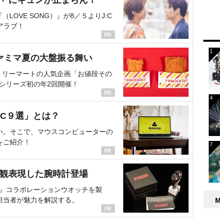
OVE SONG）』が8／５よりJ:C
アラブ！
ァミマ夏の大盤振る舞い
ミリーマートの人気企画「お値段その
、シリーズ初の年2回開催！
C９選」とは？
い。そこで、マウスコンピューターの
をご紹介！
界観表現した腕時計登場
NT』コラボレーションウオッチを製
担当者が魅力を解説する。