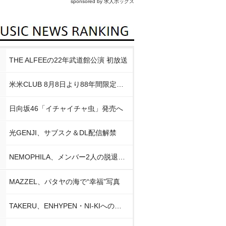
sponsored by 求人ボックス
THE ALFEEの22年武道館公演 初放送
米米CLUB 8月8日より88年間限定企画
日向坂46「イチャイチャ虫」発売へ
光GENJI、サブスク＆DL配信解禁
NEMOPHILA、メンバー2人の脱退発表
MAZZEL、パタヤの海で“幸福”写真
TAKERU、ENHYPEN・NI-KIへの思い