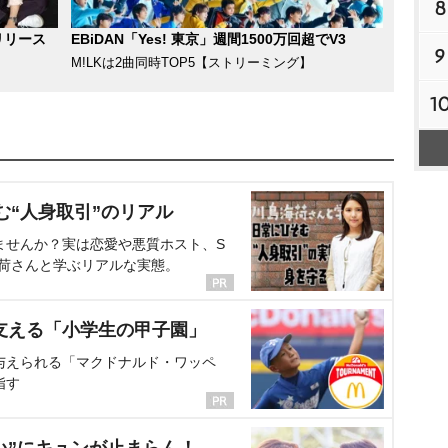
8
リリース
EBiDAN「Yes! 東京」週間1500万回超でV3
9
M!LKは2曲同時TOP5【ストリーミング】
1
む“人身取引”のリアル
ませんか？実は恋愛や悪質ホスト、S
海荷さんと学ぶリアルな実態。
支える「小学生の甲子園」
与えられる「マクドナルド・ワッペ
指す
い”にキュンが止まらん！