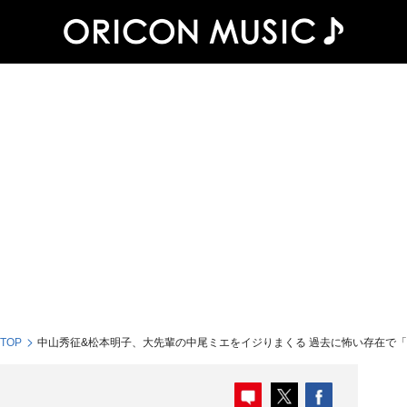
 TOP
中山秀征&松本明子、大先輩の中尾ミエをイジりまくる 過去に怖い存在で