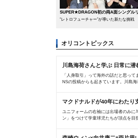
SUPER★DRAGON初の両A面シングル
“レトロフューチャー”が導いた新たな挑戦
オリコントピックス
川島海荷さんと学ぶ 日常に潜
「人身取引」って海外の話だと思って
NSの投稿からも起きています。川島
マクドナルドが40年にわたり
ユニフォームの右袖には出場者のみに
ン」をつけて学童球児たちが頂点を目
森崎ウィン×向井康二“両片思