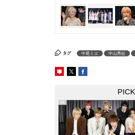
タグ
中尾ミエ
中山秀征
PIC