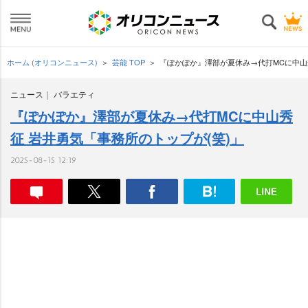
ホーム (オリコンニュース)
芸能 TOP
『ぽかぽか』澤部が夏休み→代打MCに中山
ニュース
バラエティ
『ぽかぽか』澤部が夏休み→代打MCに中山秀
征 岩井勇気「事務所のトップが(笑)」
2025-08-15 12:19