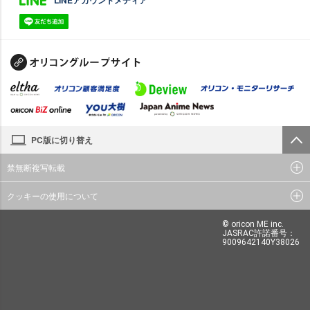
PC版に切り替え
禁無断複写転載
クッキーの使用について
© oricon ME inc.
JASRAC許諾番号：
9009642140Y38026