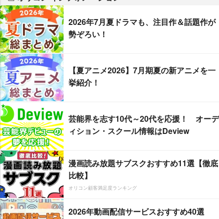
2026年7月夏ドラマも、注目作＆話題作が
勢ぞろい！
【夏アニメ2026】7月期夏の新アニメを一
挙紹介！
芸能界を志す10代～20代を応援！ オーデ
ィション・スクール情報はDeview
漫画読み放題サブスクおすすめ11選【徹底
比較】
オリコン顧客満足度ランキング
2026年動画配信サービスおすすめ40選