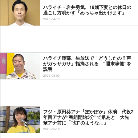
ハライチ・岩井勇気、18歳下妻との休日の
過ごし方明かす「めっちゃ出かけます」
2026-04-13
ハライチ澤部、生放送で「どうしたの？声
がガッサガサ」指摘される “週末稼働”を
説明
2026-08-03
フジ・原田葵アナ『ぽかぽか』休演 代役2
年目アナが“番組開始5分”で爪あと 大先
輩アナ前に「“幻”のような…」
2026-06-18