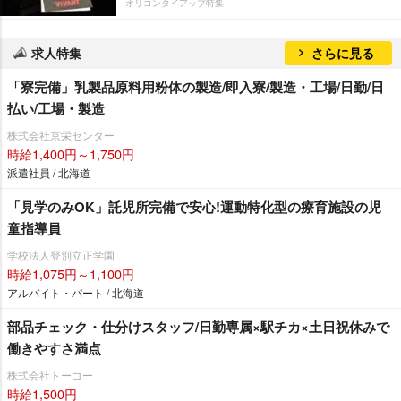
オリコンタイアップ特集
求人特集
さらに見る
「寮完備」乳製品原料用粉体の製造/即入寮/製造・工場/日勤/日
払い/工場・製造
株式会社京栄センター
時給1,400円～1,750円
派遣社員 / 北海道
「見学のみOK」託児所完備で安心!運動特化型の療育施設の児
童指導員
学校法人登別立正学園
時給1,075円～1,100円
アルバイト・パート / 北海道
部品チェック・仕分けスタッフ/日勤専属×駅チカ×土日祝休みで
働きやすさ満点
株式会社トーコー
時給1,500円