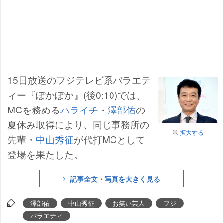
15日放送のフジテレビ系バラエテ
ィー『ぽかぽか』(後0:10)では、
MCを務める
ハライチ
・
澤部佑
の
夏休み取得により、同じ事務所の
拡大する
先輩・
中山秀征
が代打MCとして
登場を果たした。
記事全文・写真を大きく見る
澤部佑
中山秀征
お笑い芸人
フジ
バラエティ