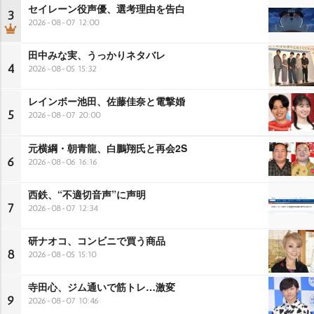
セイレーン役声優、選考理由を告白
3
2026-08-07 12:00
田中みな実、うっかりネタバレ
4
2026-08-05 15:32
レインボー池田、佐藤佳奈と電撃婚
5
2026-08-07 20:00
元横綱・朝青龍、白鵬翔氏と再会2S
6
2026-08-06 16:16
西鉄、“不適切音声”に声明
7
2026-08-07 12:34
研ナオコ、コンビニで買う商品
8
2026-08-05 15:10
寺田心、ジム通いで筋トレ…激変
9
2026-08-07 10:46