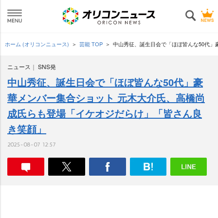
ホーム (オリコンニュース)
芸能 TOP
中山秀征、誕生日会で「ほぼ皆んな50代」
ニュース
SNS発
中山秀征、誕生日会で「ほぼ皆んな50代」豪
華メンバー集合ショット 元木大介氏、高橋尚
成氏らも登場「イケオジだらけ」「皆さん良
き笑顔」
2025-08-07 12:57