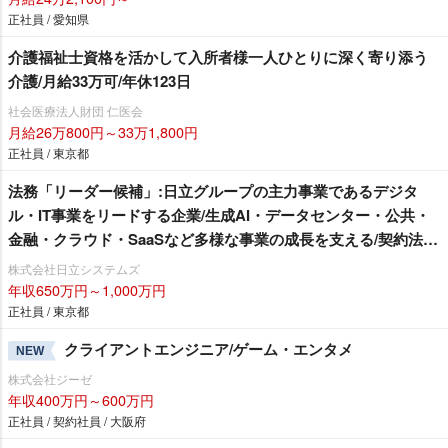
正社員 / 愛知県
介護福祉士資格を活かして入所者様一人ひとりに深く寄り添う
介護/月給33万可/年休123日
社会医療法人財団 仁医会
月給26万800円～33万1,800円
正社員 / 東京都
法務「リーダー候補」:日立グループの主力事業であるデジタ
ル・IT事業をリードする企業/生成AI・データセンター・公共・
金融・クラウド・SaaSなど多様な事業の成長を支える/契約法務
中心/システムインテグレータ・ソフトハウス
株式会社日立システムズ
年収650万円～1,000万円
正社員 / 東京都
クライアントエンジニア/ゲーム・エンタメ
NEW
株式会社ジーゼ
年収400万円～600万円
正社員 / 契約社員 / 大阪府