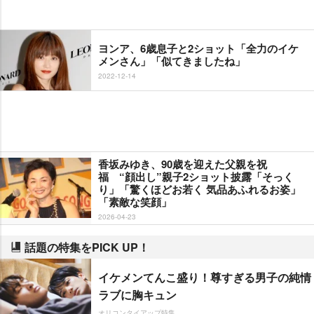
ヨンア、6歳息子と2ショット「全力のイケ
メンさん」「似てきましたね」
2022-12-14
香坂みゆき、90歳を迎えた父親を祝
福 “顔出し”親子2ショット披露「そっく
り」「驚くほどお若く 気品あふれるお姿」
「素敵な笑顔」
2026-04-23
話題の特集をPICK UP！
イケメンてんこ盛り！尊すぎる男子の純情
ラブに胸キュン
オリコンタイアップ特集