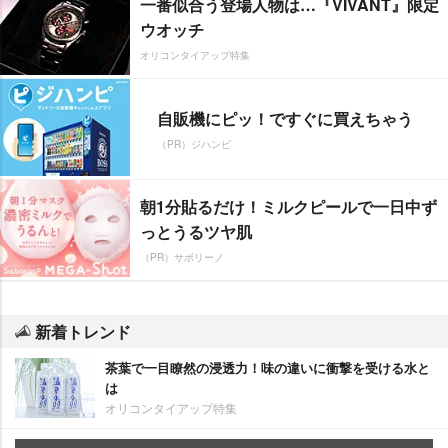
一番似合う登場人物は…『VIVANT』限定
ウオッチ
オリコンタイアップ特集
自販機にピッ！ですぐに買えちゃう
（PR）ジハンピ
朝1分貼るだけ！ミルクピールで一日中ず
っとうるツヤ肌
（PR）サボリーノ
新着トレンド
茶葉で一目瞭然の浸透力！味の違いに衝撃を受ける水と
は
オリコンタイアップ特集