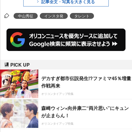
記事全文・写真を大きく見る
中山秀征
インスタ発
タレント
PICK UP
デカすぎ都市伝説発生!?ファミマ45％増量
作戦再来
オリコンタイアップ特集
森崎ウィン×向井康二“両片思い”にキュン
が止まらん！
オリコンタイアップ特集