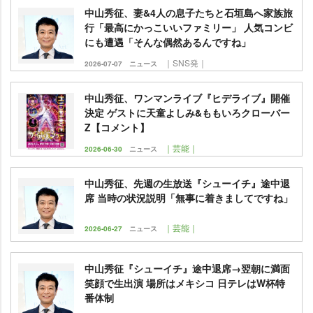
中山秀征、妻&4人の息子たちと石垣島へ家族旅
行「最高にかっこいいファミリー」 人気コンビ
にも遭遇「そんな偶然あるんですね」
｜SNS発｜
2026-07-07
ニュース
中山秀征、ワンマンライブ『ヒデライブ』開催
決定 ゲストに天童よしみ&ももいろクローバー
Z【コメント】
｜芸能｜
2026-06-30
ニュース
中山秀征、先週の生放送『シューイチ』途中退
席 当時の状況説明「無事に着きましてですね」
｜芸能｜
2026-06-27
ニュース
中山秀征『シューイチ』途中退席→翌朝に満面
笑顔で生出演 場所はメキシコ 日テレはW杯特
番体制