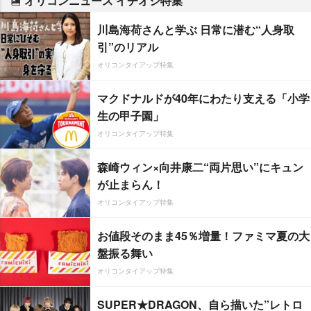
オリコンニュース イチオシ特集
川島海荷さんと学ぶ 日常に潜む“人身取
引”のリアル
オリコンタイアップ特集
マクドナルドが40年にわたり支える「小学
生の甲子園」
オリコンタイアップ特集
森崎ウィン×向井康二“両片思い”にキュン
が止まらん！
オリコンタイアップ特集
お値段そのまま45％増量！ファミマ夏の大
盤振る舞い
オリコンタイアップ特集
SUPER★DRAGON、自ら描いた”レトロ