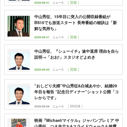
｜芸能｜
2026-06-21
ニュース
中山秀征、15年目に突入の公開収録番組が
BS10でも放送スタート 長寿番組の秘訣は「新
鮮な気持ち」
｜芸能｜
2026-06-21
ニュース
中山秀征、『シューイチ』途中退席 理由を自ら
説明→「おお!」スタジオどよめき
｜芸能｜
2026-06-20
ニュース
“おしどり夫婦”中山秀征&白城あやか、結婚29
年目を報告 “記念日ディナー”ショット公開「コ
レからです」
｜SNS発｜
2026-06-09
ニュース
映画『Michael/マイケル』ジャパンプレミア 中
山秀征、つま先立ち&スライドウォークも披露