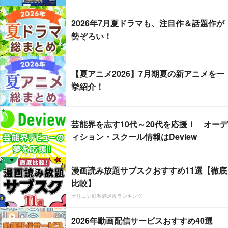
2026年7月夏ドラマも、注目作＆話題作が
勢ぞろい！
【夏アニメ2026】7月期夏の新アニメを一
挙紹介！
芸能界を志す10代～20代を応援！ オーデ
ィション・スクール情報はDeview
漫画読み放題サブスクおすすめ11選【徹底
比較】
オリコン顧客満足度ランキング
2026年動画配信サービスおすすめ40選