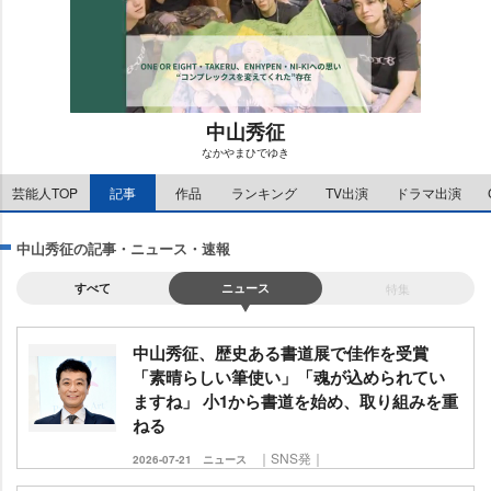
中山秀征
なかやまひでゆき
M
芸能人TOP
記事
作品
ランキング
TV出演
ドラマ出演
u
t
e
中山秀征の記事・ニュース・速報
すべて
ニュース
特集
中山秀征、歴史ある書道展で佳作を受賞
「素晴らしい筆使い」「魂が込められてい
ますね」 小1から書道を始め、取り組みを重
ねる
｜SNS発｜
2026-07-21
ニュース