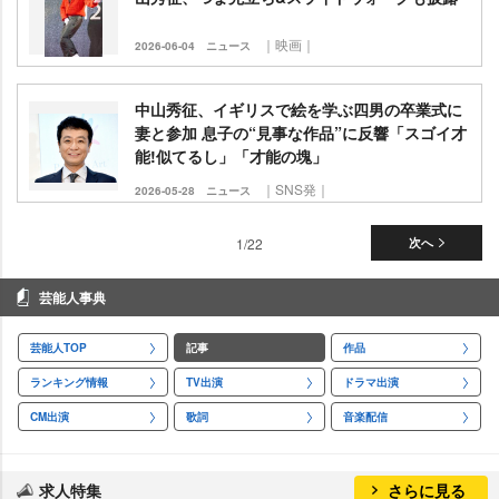
｜映画｜
2026-06-04
ニュース
中山秀征、イギリスで絵を学ぶ四男の卒業式に
妻と参加 息子の“見事な作品”に反響「スゴイ才
能!似てるし」「才能の塊」
｜SNS発｜
2026-05-28
ニュース
1/22
次へ
芸能人事典
芸能人TOP
記事
作品
ランキング情報
TV出演
ドラマ出演
CM出演
歌詞
音楽配信
求人特集
さらに見る