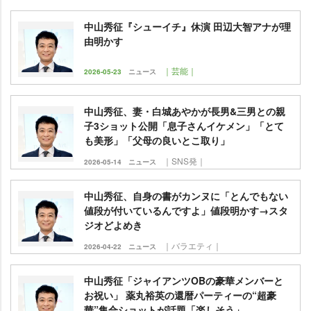
中山秀征『シューイチ』休演 田辺大智アナが理
由明かす
｜芸能｜
2026-05-23
ニュース
中山秀征、妻・白城あやかが長男&三男との親
子3ショット公開「息子さんイケメン」「とて
も美形」「父母の良いとこ取り」
｜SNS発｜
2026-05-14
ニュース
中山秀征、自身の書がカンヌに「とんでもない
値段が付いているんですよ」値段明かす→スタ
ジオどよめき
｜バラエティ｜
2026-04-22
ニュース
中山秀征「ジャイアンツOBの豪華メンバーと
お祝い」 薬丸裕英の還暦パーティーの“超豪
華”集合ショットが話題「楽しそう」