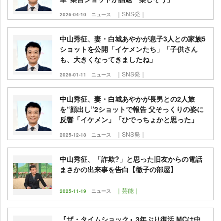
｜SNS発｜
2026-04-10
ニュース
中山秀征、妻・白城あやかが息子3人との家族5
ショットを公開「イケメンたち」「子供さん
も、大きくなってきましたね」
｜SNS発｜
2026-01-11
ニュース
中山秀征、妻・白城あやかが長男との2人旅
を“顔出し”2ショットで報告 父そっくりの姿に
反響「イケメン」「ひでっちょかと思った」
｜SNS発｜
2025-12-18
ニュース
中山秀征、「詐欺?」と思った旧友からの電話
まさかの出来事を告白【徹子の部屋】
｜芸能｜
2025-11-19
ニュース
『ザ・タイムショック』3年ぶり復活 MCは中