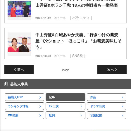
山秀征&ホラン千秋 18人の挑戦者も一挙発表
｜バラエティ｜
2025-11-12
ニュース
中山秀征&白城あやか夫妻、“行きつけの蕎麦
屋”で2ショット「ほっこり」「お蕎麦美味しそ
う」
｜SNS発｜
2025-10-23
ニュース
前へ
2/22
次へ
芸能人事典
芸能人TOP
記事
作品
ランキング情報
TV出演
ドラマ出演
CM出演
歌詞
音楽配信