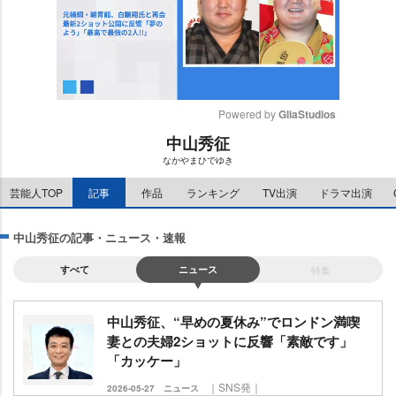
Powered by 
GliaStudios
中山秀征
M
なかやまひでゆき
u
t
芸能人TOP
記事
作品
ランキング
TV出演
ドラマ出演
e
中山秀征の記事・ニュース・速報
すべて
ニュース
特集
中山秀征、“早めの夏休み”でロンドン満喫
妻との夫婦2ショットに反響「素敵です」
「カッケー」
｜SNS発｜
2026-05-27
ニュース