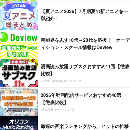
【夏アニメ2026】7月期夏の新アニメを一
挙紹介！
芸能界を志す10代～20代を応援！ オーデ
ィション・スクール情報はDeview
漫画読み放題サブスクおすすめ11選【徹底
比較】
オリコン顧客満足度ランキング
2026年動画配信サービスおすすめ40選
【徹底比較】
CS動画配信サービス20選
毎週の音楽ランキングから、ヒットの推移