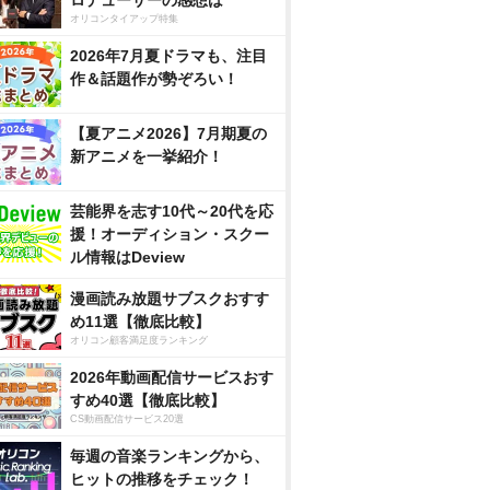
ロデューサーの感想は
オリコンタイアップ特集
2026年7月夏ドラマも、注目
作＆話題作が勢ぞろい！
【夏アニメ2026】7月期夏の
新アニメを一挙紹介！
芸能界を志す10代～20代を応
援！オーディション・スクー
ル情報はDeview
漫画読み放題サブスクおすす
め11選【徹底比較】
オリコン顧客満足度ランキング
2026年動画配信サービスおす
すめ40選【徹底比較】
CS動画配信サービス20選
毎週の音楽ランキングから、
ヒットの推移をチェック！