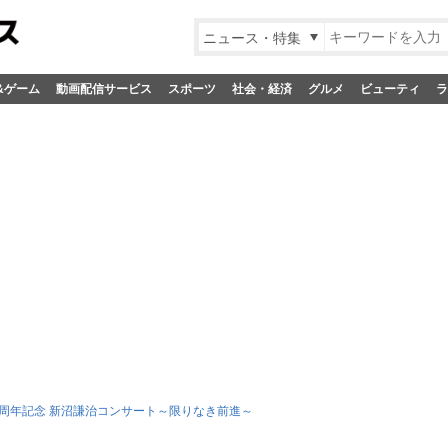
ニュース・特集
&ゲーム
動画配信サービス
スポーツ
社会・経済
グルメ
ビューティ
ラ
0周年記念 新沼謙治コンサート～限りなき前進～