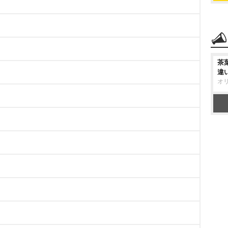
茶
違
オ