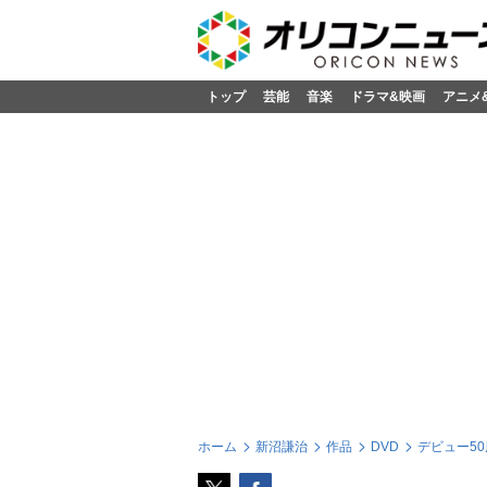
トップ
芸能
音楽
ドラマ&映画
アニメ
ホーム
新沼謙治
作品
DVD
デビュー5