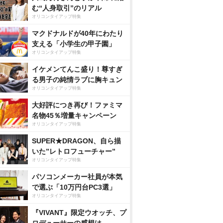
む“人身取引”のリアル
オリコンタイアップ特集
マクドナルドが40年にわたり
支える「小学生の甲子園」
オリコンタイアップ特集
イケメンてんこ盛り！尊すぎ
る男子の純情ラブに胸キュン
オリコンタイアップ特集
大好評につき再び！ファミマ
名物45％増量キャンペーン
オリコンタイアップ特集
SUPER★DRAGON、自ら描
いた”レトロフューチャー”
オリコンタイアップ特集
パソコンメーカー社員が本気
で選ぶ「10万円台PC3選」
オリコンタイアップ特集
『VIVANT』限定ウオッチ、プ