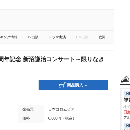
キング情報
TV出演
ドラマ出演
CM出演
歌詞
0周年記念 新沼謙治コンサート～限りなき
商品購入
N
導
株式
発売元
日本コロムビア
日給
アル
価格
6,600円（税込）
N