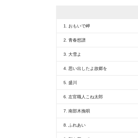
1. おもいで岬
2. 青春想譜
3. 大雪よ
4. 思い出したよ故郷を
5. 盛川
6. 左官職人こね太郎
7. 南部木挽唄
8. ふれあい