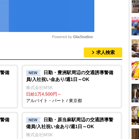
Powered by 
GliaStudios
求人検索
M
u
t
警備
日勤・豊洲駅周辺の交通誘導警備
NEW
員/入社祝い金あり/週1日～OK
e
株式会社MSK
日給1万4,500円～
アルバイト・パート / 東京都
警備
日勤・原当麻駅周辺の交通誘導警
NEW
備員/入社祝い金あり/週1日～OK
株式会社MSK