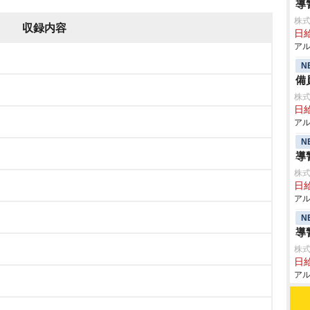
導
株式
収録内容
日給
アル
N
備
株式
日給
アル
N
導
株式
日給
アル
N
導
株式
日給
アル