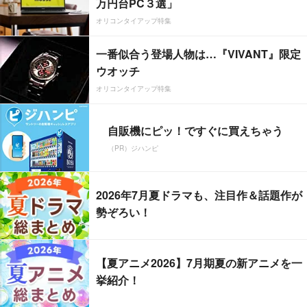
万円台PC３選」
オリコンタイアップ特集
一番似合う登場人物は…『VIVANT』限定
ウオッチ
オリコンタイアップ特集
自販機にピッ！ですぐに買えちゃう
（PR）ジハンピ
2026年7月夏ドラマも、注目作＆話題作が
勢ぞろい！
【夏アニメ2026】7月期夏の新アニメを一
挙紹介！