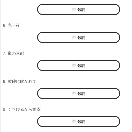
歌詞
6. 恋一夜
歌詞
7. 嵐の素顔
歌詞
8. 黄砂に吹かれて
歌詞
9. くちびるから媚薬
歌詞