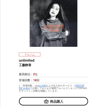
アルバム
unlimited
工藤静香
最高順位：
2
位
登場回数：
18
回
※「登場回数」は
you大樹
および法人向けサービス・
ORICON
BiZ online
で公開しております週間アルバムランキングTOP300
のランクイン回数を掲載しています。
商品購入