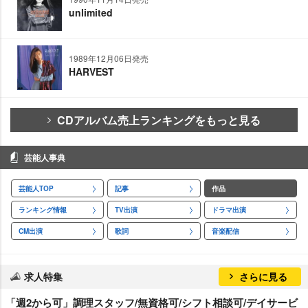
unlimited
1989年12月06日発売
HARVEST
CDアルバム売上ランキングをもっと見る
芸能人事典
芸能人TOP
記事
作品
ランキング情報
TV出演
ドラマ出演
CM出演
歌詞
音楽配信
求人特集
さらに見る
「週2から可」調理スタッフ/無資格可/シフト相談可/デイサービ