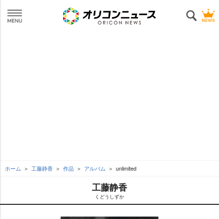
ホーム
工藤静香
作品
アルバム
unlimited
工藤静香
くどうしずか