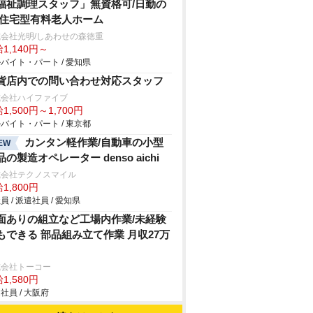
福祉調理スタッフ」無資格可/日勤の
/住宅型有料老人ホーム
会社光明/しあわせの森徳重
1,140円～
バイト・パート / 愛知県
貨店内での問い合わせ対応スタッフ
式会社ハイファイブ
1,500円～1,700円
バイト・パート / 東京都
カンタン軽作業/自動車の小型
EW
品の製造オペレーター denso aichi
式会社テクノスマイル
1,800円
員 / 派遣社員 / 愛知県
面ありの組立など工場内作業/未経験
もできる 部品組み立て作業 月収27万
式会社トーコー
1,580円
社員 / 大阪府