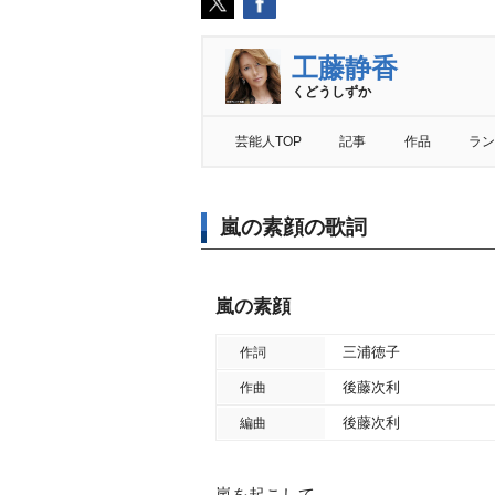
工藤静香
くどうしずか
芸能人TOP
記事
作品
ラン
嵐の素顔の歌詞
嵐の素顔
三浦徳子
作詞
後藤次利
作曲
後藤次利
編曲
嵐を起こして