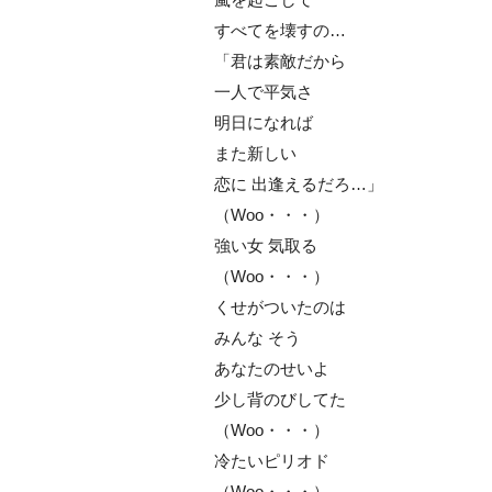
すべてを壊すの…
「君は素敵だから
一人で平気さ
明日になれば
また新しい
恋に 出逢えるだろ…」
（Woo・・・）
強い女 気取る
（Woo・・・）
くせがついたのは
みんな そう
あなたのせいよ
少し背のびしてた
（Woo・・・）
冷たいピリオド
（Woo・・・）