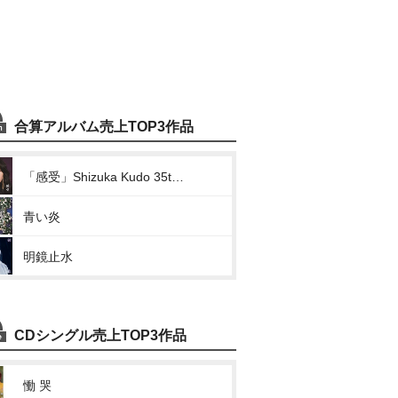
合算アルバム売上TOP3作品
「感受」Shizuka Kudo 35th Anniversary self-cover album
青い炎
明鏡止水
CDシングル売上TOP3作品
慟 哭