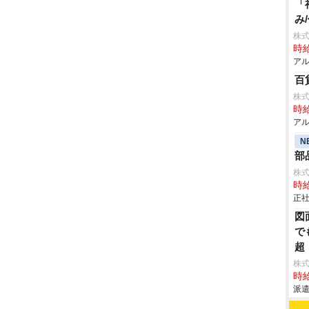
「
み
株式
時給
アル
百
株
時給
アル
N
部
株
時給
正社
図
で
超
株
時給
派遣