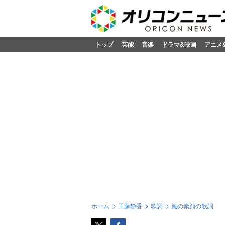
トップ
芸能
音楽
ドラマ&映画
アニメ
ホーム
工藤静香
歌詞
嵐の素顔の歌詞