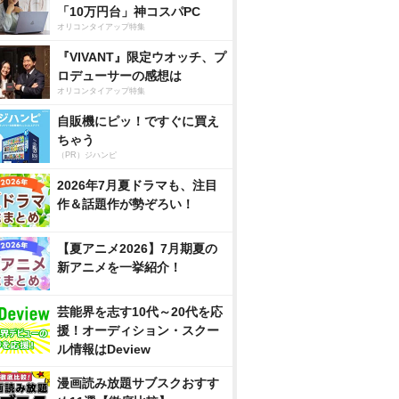
「10万円台」神コスパPC
オリコンタイアップ特集
『VIVANT』限定ウオッチ、プ
ロデューサーの感想は
オリコンタイアップ特集
自販機にピッ！ですぐに買え
ちゃう
（PR）ジハンピ
2026年7月夏ドラマも、注目
作＆話題作が勢ぞろい！
【夏アニメ2026】7月期夏の
新アニメを一挙紹介！
芸能界を志す10代～20代を応
援！オーディション・スクー
ル情報はDeview
漫画読み放題サブスクおすす