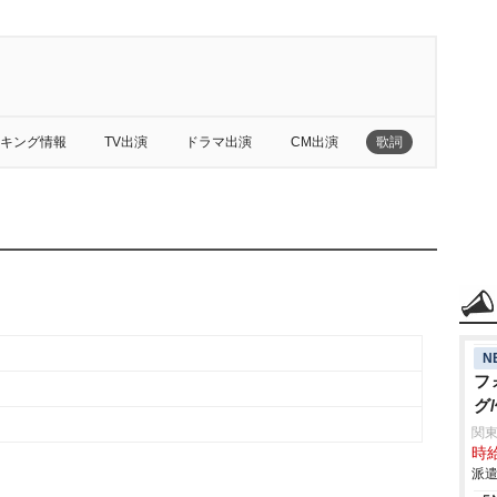
キング情報
TV出演
ドラマ出演
CM出演
歌詞
N
フ
グ
関
時給
派遣