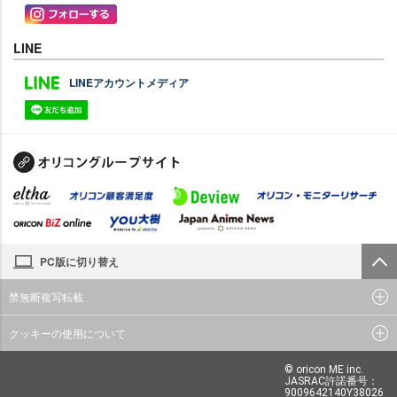
LINE
LINEアカウントメディア
PC版に切り替え
禁無断複写転載
クッキーの使用について
© oricon ME inc.
JASRAC許諾番号：
9009642140Y38026