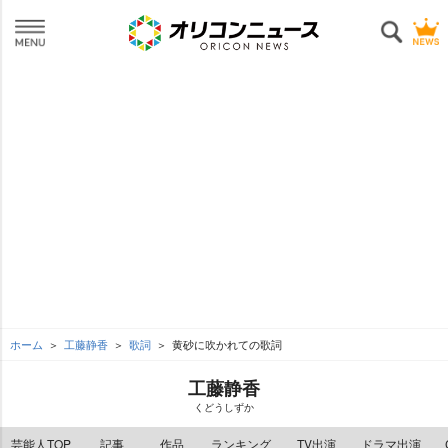
ホーム
工藤静香
歌詞
黄砂に吹かれての歌詞
工藤静香
くどうしずか
芸能人TOP
記事
作品
ランキング
TV出演
ドラマ出演