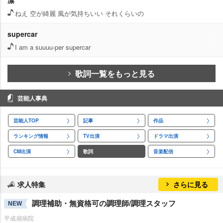
ねえ 空が綺麗 風が気持ちいい それくらいの
supercar
I am a suuuu-per supercar
歌詞一覧をもっと見る
芸能人事典
芸能人TOP
記事
作品
ランキング情報
TV出演
ドラマ出演
CM出演
歌詞
音楽配信
求人特集
さらに見る
調理補助・無資格可の調理師/調理スタッフ
NEW
平成扇病院