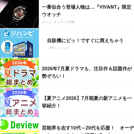
一番似合う登場人物は…『VIVANT』限定
ウオッチ
オリコンタイアップ特集
自販機にピッ！ですぐに買えちゃう
（PR）ジハンピ
2026年7月夏ドラマも、注目作＆話題作が
勢ぞろい！
【夏アニメ2026】7月期夏の新アニメを一
挙紹介！
芸能界を志す10代～20代を応援！ オーデ