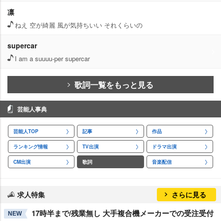
凛
ねえ 空が綺麗 風が気持ちいい それくらいの
supercar
I am a suuuu-per supercar
歌詞一覧をもっと見る
芸能人事典
芸能人TOP
記事
作品
ランキング情報
TV出演
ドラマ出演
CM出演
歌詞
音楽配信
求人特集
さらに見る
17時半まで/残業無し 大手複合機メーカーでの受注受付
NEW