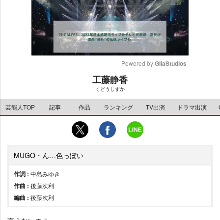
Powered by 
GliaStudios
工藤静香
M
くどうしずか
u
t
芸能人TOP
記事
作品
ランキング
TV出演
ドラマ出演
e
MUGO・ん…色っぽい
作詞 :
中島みゆき
作曲 :
後藤次利
編曲 :
後藤次利