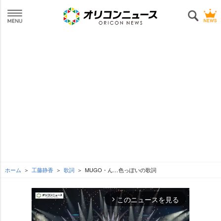
ホーム
工藤静香
歌詞
MUGO・ん…色っぽいの歌詞
このニュースを見る
arrow_forward_ios