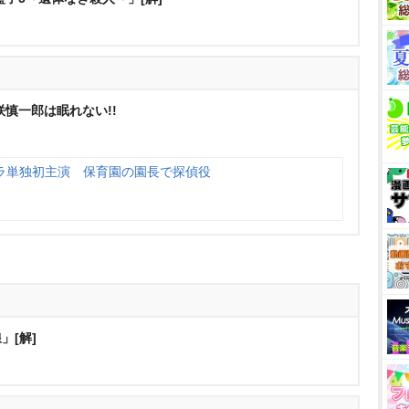
咲慎一郎は眠れない!!
ラ単独初主演 保育園の園長で探偵役
」[解]