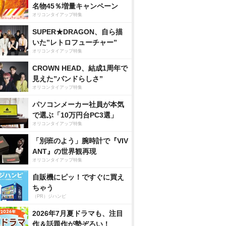
名物45％増量キャンペーン
オリコンタイアップ特集
SUPER★DRAGON、自ら描
いた”レトロフューチャー”
オリコンタイアップ特集
CROWN HEAD、結成1周年で
見えた”バンドらしさ”
オリコンタイアップ特集
パソコンメーカー社員が本気
で選ぶ「10万円台PC3選」
オリコンタイアップ特集
「別班のよう」腕時計で『VIV
ANT』の世界観再現
オリコンタイアップ特集
自販機にピッ！ですぐに買え
ちゃう
（PR）ジハンピ
2026年7月夏ドラマも、注目
作＆話題作が勢ぞろい！