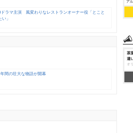
アル
10ドラマ主演 風変わりなレストランオーナー役「とこと
たい」
茶
違
オ
1年間の壮大な物語が開幕