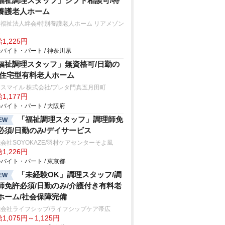
福祉調理スタッフ」シフト相談可/特
養護老人ホーム
福祉法人絆会/特別養護老人ホーム リアメゾン
塚
1,225円
バイト・パート / 神奈川県
福祉調理スタッフ」無資格可/日勤の
/住宅型有料老人ホーム
スマイル 株式会社/プレタ門真五月田町
1,177円
バイト・パート / 大阪府
「福祉調理スタッフ」調理師免
EW
必須/日勤のみ/デイサービス
会社SOYOKAZE/羽村ケアセンターそよ風
1,226円
バイト・パート / 東京都
「未経験OK」調理スタッフ/調
EW
師免許必須/日勤のみ/介護付き有料老
ホーム/社会保障完備
式会社ライフシップ/ライフシップケア帯広
1,075円～1,125円