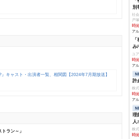
「
別
社会
戸
時給
アル
「
み
ユア
時給
アル
N
?』キャスト・出演者一覧、相関図【2024年7月期放送】
許
株式
時給
アル
N
理
人
株
レストラン～」
時給