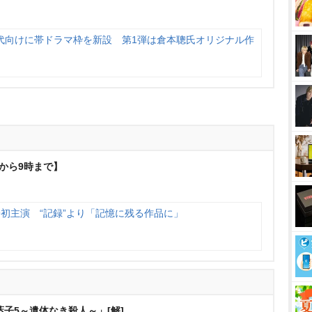
代向けに帯ドラマ枠を新設 第1弾は倉本聰氏オリジナル作
から9時まで】
初主演 “記録”より「記憶に残る作品に」
子5～遺体なき殺人～」[解]