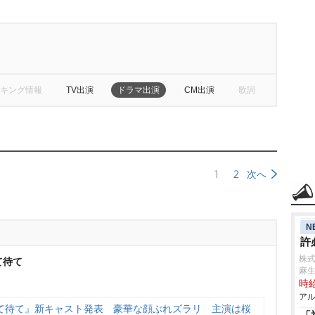
キング情報
TV出演
ドラマ出演
CM出演
歌詞
1
2
次へ
N
許
株
て待て
麻
時給
アル
て待て』新キャスト発表 豪華な顔ぶれズラリ 主演は桜