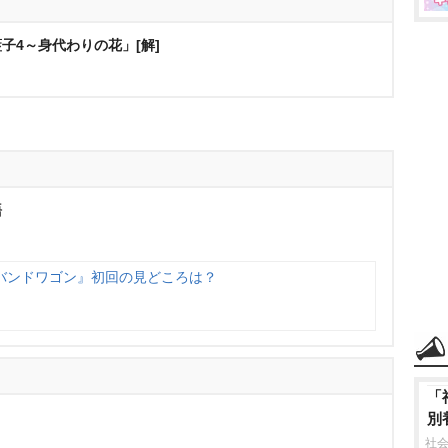
子4～身代わりの花」[解]
語
バンドワゴン』初回の見どころは？
「
別
社会