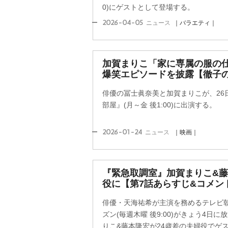
0)にゲストとして登場する。
2026-04-05
ニュース
｜バラエティ｜
加賀まりこ「家に専属の服の仕
爆笑エピソードを披露【徹子
俳優の冨士眞奈美と加賀まりこが、26
部屋』(月～金 後1:00)に出演する。
2026-01-24
ニュース
｜映画｜
『緊急取調室』加賀まりこ&藤
役に【第7話あらすじ&コメン
俳優・天海祐希が主演を務めるテレビ
ズン(毎週木曜 後9:00)がきょう4日
りこ&藤本隆宏が24歳差の夫婦役でゲスト