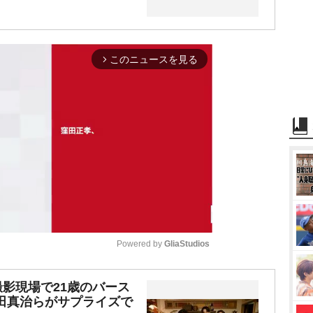
このニュースを見る
arrow_forward_ios
Powered by 
GliaStudios
M
撮影現場で21歳のバース
田真治らがサプライズで
u