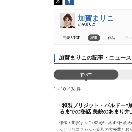
加賀まりこ
かがまりこ
芸能人TOP
記事
作品
ラン
加賀まりこの記事・ニュース
すべて
1～10／36
件
“和製ブリジット・バルドー”
るまでの秘話 美貌のあまり井
俳優・加賀まりこ(82)が、あす6日放送
んとサワコちゃん～昭和の大先輩とおかし