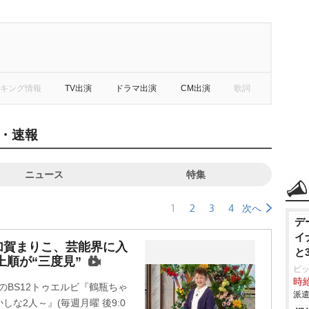
キング情報
TV出演
ドラマ出演
CM出演
歌詞
・速報
ニュース
特集
1
2
3
4
次へ
デ
イ
加賀まりこ、芸能界に入
と
上順が“三度見”
ピ
時給
のBS12トゥエルビ『鶴瓶ちゃ
派遣
な2人～』(毎週月曜 後9:0