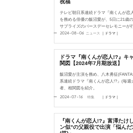
祝福
テレビ朝日系連続ドラマ『南くんが恋人!?
を務める俳優の飯沼愛が、5日に21歳
サプライズのバースデーセレモニーが
2024-08-06
ニュース
｜ドラマ｜
ドラマ『南くんが恋人!?』キ
関図【2024年7月期放送】
飯沼愛が主演を務め、八木勇征(FANTA
系連続ドラマ『南くんが恋人!?』(毎週火
者、相関図を紹介。
2024-07-16
特集
｜ドラマ｜
『南くんが恋人!?』富澤たけ
ン似”の父親役で出演「悩んだ