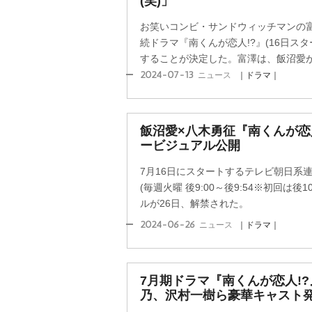
(笑)」
お笑いコンビ・サンドウィッチマンの
続ドラマ『南くんが恋人!?』(16日スター
することが決定した。富澤は、飯沼愛が演
2024-07-13
ニュース
｜ドラマ｜
飯沼愛×八木勇征『南くんが恋人
ービジュアル公開
7月16日にスタートするテレビ朝日系連
(毎週火曜 後9:00～後9:54※初回は後
ルが26日、解禁された。
2024-06-26
ニュース
｜ドラマ｜
7月期ドラマ『南くんが恋人!
乃、沢村一樹ら豪華キャスト