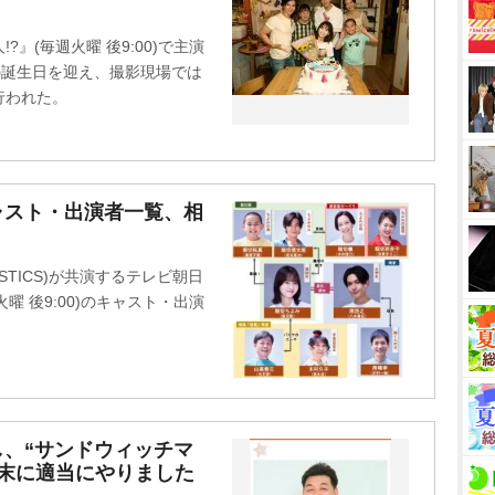
t
e
』(毎週火曜 後9:00)で主演
の誕生日を迎え、撮影現場では
行われた。
ャスト・出演者一覧、相
STICS)が共演するテレビ朝日
曜 後9:00)のキャスト・出演
し、“サンドウィッチマ
末に適当にやりました