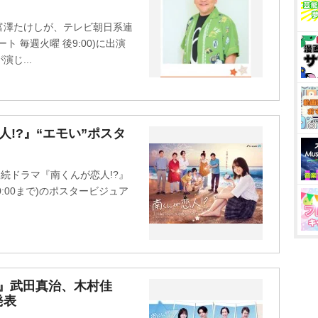
富澤たけしが、テレビ朝日系連
ト 毎週火曜 後9:00)に出演
じ...
!?』“エモい”ポスタ
続ドラマ『南くんが恋人!?』
10:00まで)のポスタービジュア
?』武田真治、木村佳
発表