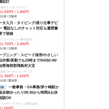
械設計
式会社インターテクノ
1,500円～1,800円
社員 / 大阪府
ータ入力・タイピング/座り仕事デビ
ー 電話なしのチャット対応も履歴書
要で登録
クスエージェント株式会社
1,700円～2,000円
社員 / 大阪府
ープニング・スピード採用/やさしい
品作業/夜勤でも25時まで/54392-00/
知県海部郡飛島村大宝
式会社ワールドインテック
1,300円～1,625円
社員 / 愛知県
一般事務・OA事務/茅ケ崎駅か
EW
徒歩朝ゆったり09:30から時間&お休
相談OK
ーソルテンプスタッフ株式会社
1,550円