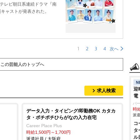
のテレビ朝日系連続ドラマ『南
の出演キャストが発表された。
1
2
3
4
次へ
この芸能人のトップへ
N
迎
求人検索
電
パ
時給
データ入力・タイピング/即勤務OK カタカ
派遣
タ・ポチポチひらがなの入力在宅
コ
Career Place Plus
タ
時給1,500円～1,700円
ル
派遣社員 / 大阪府