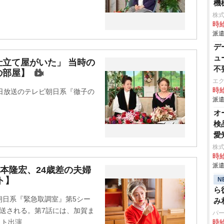
機
株
時給
派遣
デ
ュ
立て屋がいた」 当時の
不
の部屋】
エ
時給
日放送のテレビ朝日系『徹子の
派遣
オ
検
愛
株
時給
派遣
本隆宏、24歳差の夫婦
ト】
N
ら
朝日系『緊急取調室』第5シー
み
に放送される。第7話には、加賀ま
パ
出演...
時給