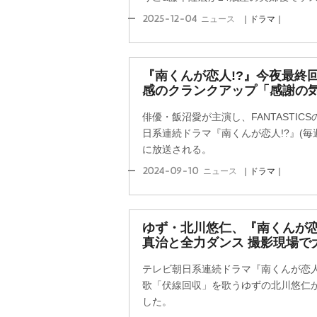
2025-12-04
ニュース
｜ドラマ｜
『南くんが恋人!?』今夜最終
感のクランクアップ「感謝の
俳優・飯沼愛が主演し、FANTASTI
日系連続ドラマ『南くんが恋人!?』(毎週火
に放送される。
2024-09-10
ニュース
｜ドラマ｜
ゆず・北川悠仁、『南くんが恋
真治と全力ダンス 撮影現場で
テレビ朝日系連続ドラマ『南くんが恋人!?
歌「伏線回収」を歌うゆずの北川悠仁
した。