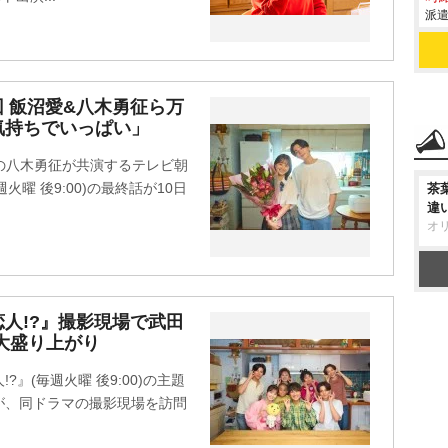
派遣
回 飯沼愛&八木勇征ら万
気持ちでいっぱい」
CSの八木勇征が共演するテレビ朝
曜 後9:00)の最終話が10日
茶
違
オ
人!?』撮影現場で武田
大盛り上がり
』(毎週火曜 後9:00)の主題
が、同ドラマの撮影現場を訪問