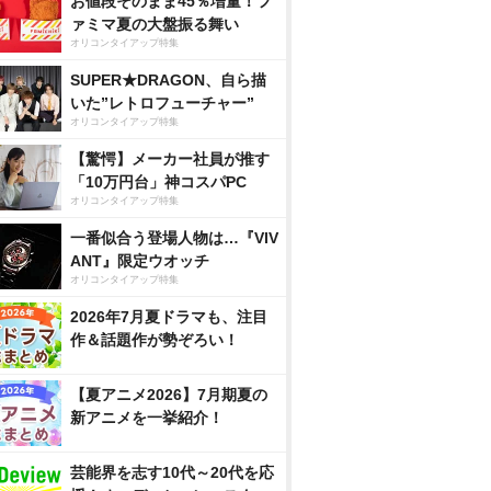
お値段そのまま45％増量！フ
ァミマ夏の大盤振る舞い
オリコンタイアップ特集
SUPER★DRAGON、自ら描
いた”レトロフューチャー”
オリコンタイアップ特集
【驚愕】メーカー社員が推す
「10万円台」神コスパPC
オリコンタイアップ特集
一番似合う登場人物は…『VIV
ANT』限定ウオッチ
オリコンタイアップ特集
2026年7月夏ドラマも、注目
作＆話題作が勢ぞろい！
【夏アニメ2026】7月期夏の
新アニメを一挙紹介！
芸能界を志す10代～20代を応