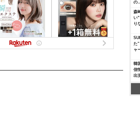
の
森
い
り
S
た
ャ
韓
信
出