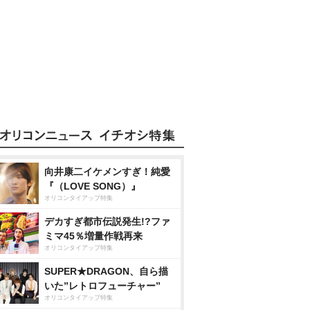
向井康二イケメンすぎ！純愛
『（LOVE SONG）』
オリコンタイアップ特集
デカすぎ都市伝説発生!?ファ
ミマ45％増量作戦再来
オリコンタイアップ特集
SUPER★DRAGON、自ら描
いた”レトロフューチャー”
オリコンタイアップ特集