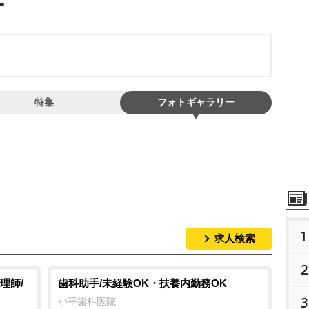
特集
フォトギャラリー
1
求人検索
2
理師/
歯科助手/未経験OK・扶養内勤務OK
3
小平歯科医院