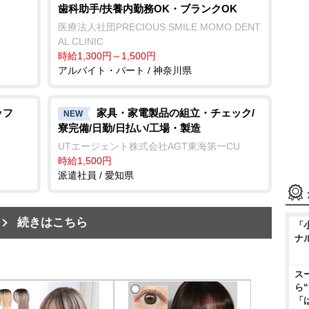
歯科助手/扶養内勤務OK・ブランクOK
医療法人社団PRECIOUS.SMILE MOMO DENT
AL CLINIC
時給1,300円～1,500円
アルバイト・パート / 神奈川県
ッフ
家具・家電製品の組立・チェック/
NEW
寮完備/日勤/日払い/工場・製造
UTエージェント株式会社AGT東海第一CU
時給1,500円
派遣社員 / 愛知県
続きはこちら
「
ナ
ス
ら
「