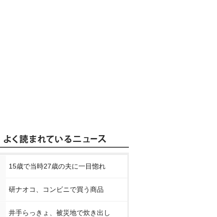
15歳で当時27歳の夫に一目惚れ
研ナオコ、コンビニで買う商品
井手らっきょ、被災地で炊き出し