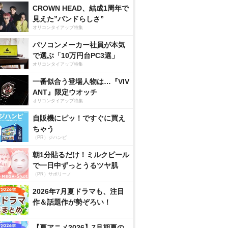
CROWN HEAD、結成1周年で
見えた”バンドらしさ”
オリコンタイアップ特集
パソコンメーカー社員が本気
で選ぶ「10万円台PC3選」
オリコンタイアップ特集
一番似合う登場人物は…『VIV
ANT』限定ウオッチ
オリコンタイアップ特集
自販機にピッ！ですぐに買え
ちゃう
（PR）ジハンピ
朝1分貼るだけ！ミルクピール
で一日中ずっとうるツヤ肌
（PR）サボリーノ
2026年7月夏ドラマも、注目
作＆話題作が勢ぞろい！
【夏アニメ2026】7月期夏の