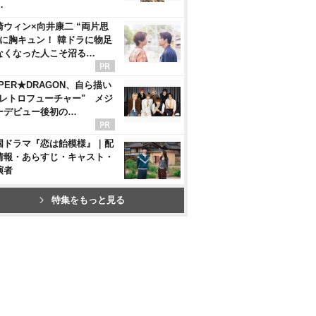
…
崎ウィン×向井康二 “両片思
”に胸キュン！ 韓ドラに物足
なくなった人こそ沼る…
UPER★DRAGON、自ら描い
"レトロフューチャー" メジ
ーデビュー後初の…
国ドラマ『恋は飴模様』｜配
情報・あらすじ・キャスト・
演者
特集をもっと見る