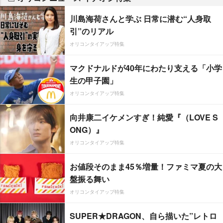
川島海荷さんと学ぶ 日常に潜む“人身取
引”のリアル
オリコンタイアップ特集
マクドナルドが40年にわたり支える「小学
生の甲子園」
オリコンタイアップ特集
向井康二イケメンすぎ！純愛『（LOVE S
ONG）』
オリコンタイアップ特集
お値段そのまま45％増量！ファミマ夏の大
盤振る舞い
オリコンタイアップ特集
SUPER★DRAGON、自ら描いた”レトロ