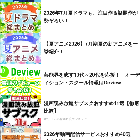
2026年7月夏ドラマも、注目作＆話題作が
勢ぞろい！
【夏アニメ2026】7月期夏の新アニメを一
挙紹介！
芸能界を志す10代～20代を応援！ オーデ
ィション・スクール情報はDeview
漫画読み放題サブスクおすすめ11選【徹底
比較】
オリコン顧客満足度ランキング
2026年動画配信サービスおすすめ40選