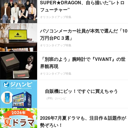
SUPER★DRAGON、自ら描いた”レトロ
フューチャー”
オリコンタイアップ特集
パソコンメーカー社員が本気で選んだ「10
万円台PC３選」
オリコンタイアップ特集
「別班のよう」腕時計で『VIVANT』の世
界観再現
オリコンタイアップ特集
自販機にピッ！ですぐに買えちゃう
（PR）ジハンピ
2026年7月夏ドラマも、注目作＆話題作が
勢ぞろい！