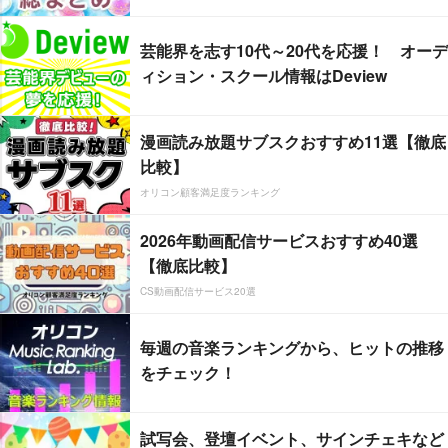
芸能界を志す10代～20代を応援！ オーデ
ィション・スクール情報はDeview
漫画読み放題サブスクおすすめ11選【徹底
比較】
オリコン顧客満足度ランキング
2026年動画配信サービスおすすめ40選
【徹底比較】
CS動画配信サービス20選
毎週の音楽ランキングから、ヒットの推移
をチェック！
試写会、登壇イベント、サインチェキなど