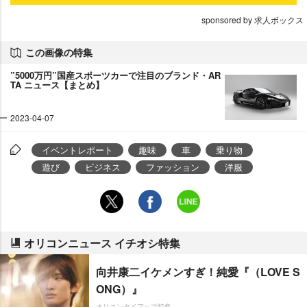
sponsored by 求人ボックス
この画像の特集
”5000万円”国産スポーツカーで注目のブランド・AR
TA ニュース【まとめ】
2023-04-07
イベントレポート
趣味
車
乗り物
遊び
ビジネス
ファッション
洋服
オリコンニュース イチオシ特集
向井康二イケメンすぎ！純愛『（LOVE S
ONG）』
オリコンタイアップ特集