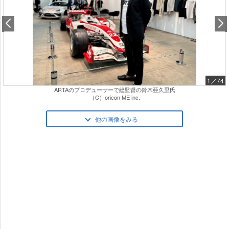
1／74
ト』フォトギャラリー
ARTAのプロデューサーで総監督の鈴木亜久里氏
（C）oricon ME inc.
他の画像をみる