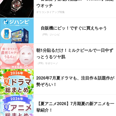
ウオッチ
オリコンタイアップ特集
自販機にピッ！ですぐに買えちゃう
（PR）ジハンピ
朝1分貼るだけ！ミルクピールで一日中ず
っとうるツヤ肌
（PR）サボリーノ
2026年7月夏ドラマも、注目作＆話題作が
勢ぞろい！
【夏アニメ2026】7月期夏の新アニメを一
挙紹介！