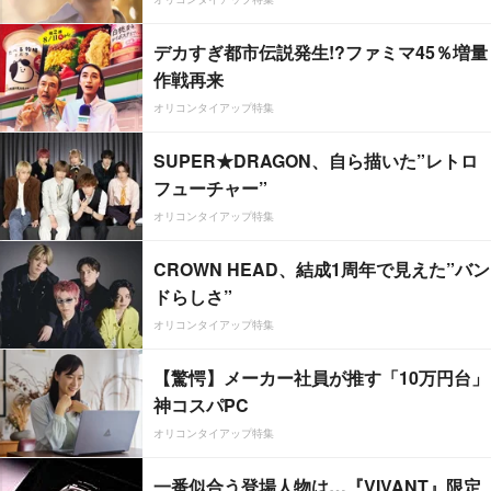
デカすぎ都市伝説発生!?ファミマ45％増量
作戦再来
オリコンタイアップ特集
SUPER★DRAGON、自ら描いた”レトロ
フューチャー”
オリコンタイアップ特集
CROWN HEAD、結成1周年で見えた”バン
ドらしさ”
オリコンタイアップ特集
【驚愕】メーカー社員が推す「10万円台」
神コスパPC
オリコンタイアップ特集
一番似合う登場人物は…『VIVANT』限定