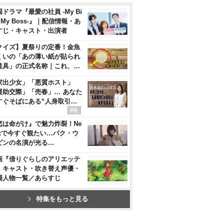
ドラマ『最愛の社員 -My Bi
, My Boss-』｜配信情報・あ
すじ・キャスト・出演者
クイズ】夏祭りの定番！金魚
くいの「あの薄い紙が貼られ
道具」の正式名称｜これ、…
家出少女」「悪質ホスト」
援助交際」「売春」… あなた
すぐそばにある“人身取引…
恋は命がけ』で魅力炸裂！Ne
flixで今すぐ観たい…パク・ウ
ビンの名演が光る…
画『借りぐらしのアリエッテ
』キャスト・吹き替え声優・
場人物一覧／あらすじ
特集をもっと見る