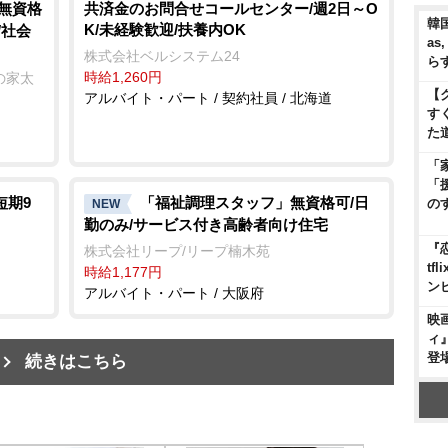
/無資格
共済金のお問合せコールセンター/週2日～O
韓国
K/未経験歓迎/扶養内OK
/社会
as
株式会社ベルシステム24
ら
時給1,260円
の家太
【
アルバイト・パート / 契約社員 / 北海道
す
た
「
「
短期9
「福祉調理スタッフ」無資格可/日
の
NEW
勤のみ/サービス付き高齢者向け住宅
『
株式会社リープ/リープ楠木苑
t
時給1,177円
ン
アルバイト・パート / 大阪府
映
ィ
登
続きはこちら