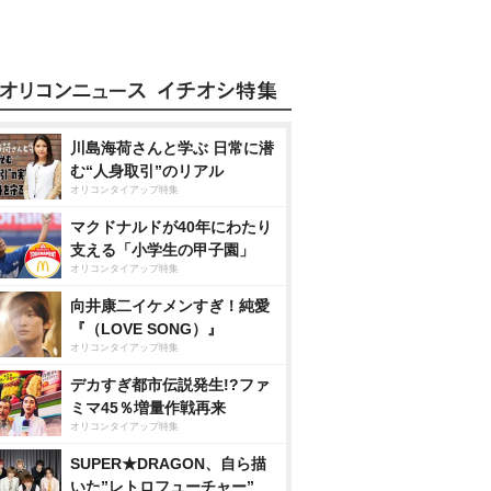
川島海荷さんと学ぶ 日常に潜
む“人身取引”のリアル
オリコンタイアップ特集
マクドナルドが40年にわたり
支える「小学生の甲子園」
オリコンタイアップ特集
向井康二イケメンすぎ！純愛
『（LOVE SONG）』
オリコンタイアップ特集
デカすぎ都市伝説発生!?ファ
ミマ45％増量作戦再来
オリコンタイアップ特集
SUPER★DRAGON、自ら描
いた”レトロフューチャー”