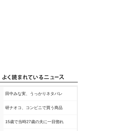
田中みな実、うっかりネタバレ
研ナオコ、コンビニで買う商品
15歳で当時27歳の夫に一目惚れ