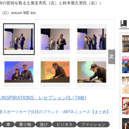
杯の音頭を取る土屋圭市氏（左）と鈴木亜久里氏（右））
（C）oricon ME inc.
＆INSPIRATIONS」レセプション(3／74枚)
”国産スポーツカーで注目のブランド・ARTA ニュース【まとめ】
車
乗り物
遊び
ビジネス
ファッション