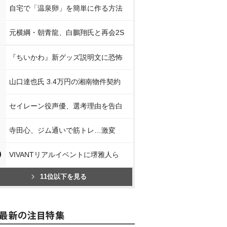
自宅で「温泉卵」を簡単に作る方法
元横綱・朝青龍、白鵬翔氏と再会2S
『ちいかわ』新グッズ説明文に恐怖
山口達也氏 3.4万円の湘南物件契約
セイレーン役声優、選考理由を告白
寺田心、ジム通いで筋トレ…激変
0
VIVANTリアルイベントに堺雅人ら
11位以下を見る