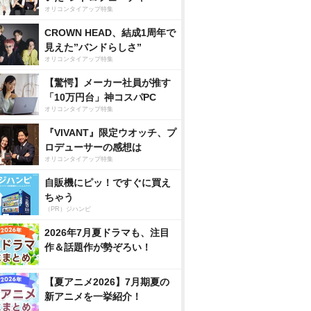
オリコンタイアップ特集
CROWN HEAD、結成1周年で
見えた”バンドらしさ”
オリコンタイアップ特集
【驚愕】メーカー社員が推す
「10万円台」神コスパPC
オリコンタイアップ特集
『VIVANT』限定ウオッチ、プ
ロデューサーの感想は
オリコンタイアップ特集
自販機にピッ！ですぐに買え
ちゃう
（PR）ジハンピ
2026年7月夏ドラマも、注目
作＆話題作が勢ぞろい！
【夏アニメ2026】7月期夏の
新アニメを一挙紹介！