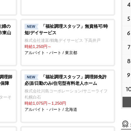
4
5
!主婦の
「福祉調理スタッフ」無資格可/時
NEW
6
/東山
短/デイサービス
株式会社達富/鶴亀デイサービス 下高井戸
7
時給1,250円～
アルバイト・パート / 東京都
8
9
/調理師
「福祉調理スタッフ」調理師免許
NEW
会保障
必須/日勤のみ/住宅型有料老人ホーム
1
株式会社川島コーポレーション/サニーライフ
ンターそ
札幌白石
時給1,075円～1,250円
アルバイト・パート / 北海道