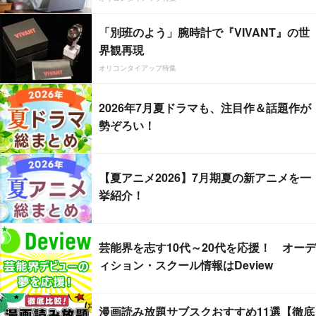
「別班のよう」腕時計で『VIVANT』の世
界観再現
オリコンタイアップ特集
2026年7月夏ドラマも、注目作＆話題作が
勢ぞろい！
【夏アニメ2026】7月期夏の新アニメを一
挙紹介！
芸能界を志す10代～20代を応援！ オーデ
ィション・スクール情報はDeview
漫画読み放題サブスクおすすめ11選【徹底