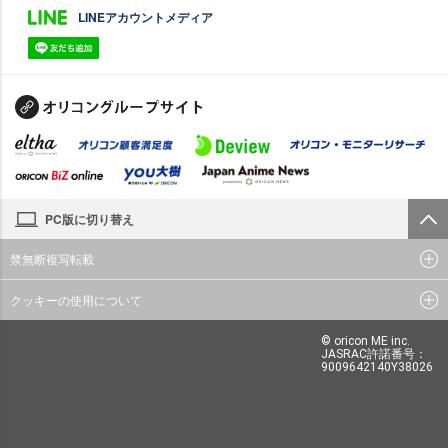
LINEアカウントメディア
PC版に切り替え
禁無断複写転載
クッキーの使用について
© oricon ME inc.
JASRAC許諾番号：
9009642140Y38026