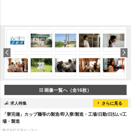
画像一覧へ（全16枚）
求人特集
さらに見る
「寮完備」カップ麺等の製造/即入寮/製造・工場/日勤/日払い/工
場・製造
株式会社京栄センター