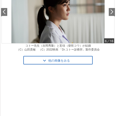
6／16
コトー先生（吉岡秀隆）と彩佳（柴咲コウ）が結婚
（C）山田貴敏 （C）2022映画 「Dr.コトー診療所」製作委員会
他の画像をみる