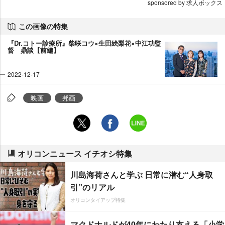
sponsored by 求人ボックス
この画像の特集
『Dr.コトー診療所』柴咲コウ×生田絵梨花×中江功監
督 鼎談【前編】
2022-12-17
映画
邦画
オリコンニュース イチオシ特集
川島海荷さんと学ぶ 日常に潜む“人身取
引”のリアル
オリコンタイアップ特集
マクドナルドが40年にわたり支える「小学