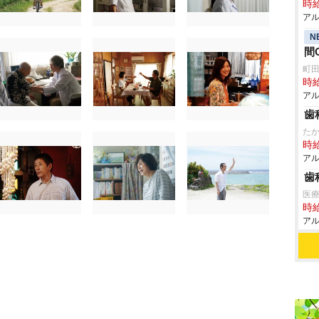
時給
アル
N
間
町
時給
アル
歯
た
時給
アル
歯
医
時給
アル