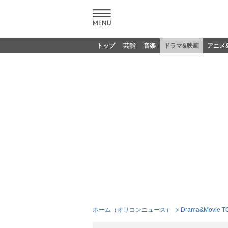
トップ
芸能
音楽
ドラマ&映画
アニメ
ホーム（オリコンニュース）
Drama&Movie T