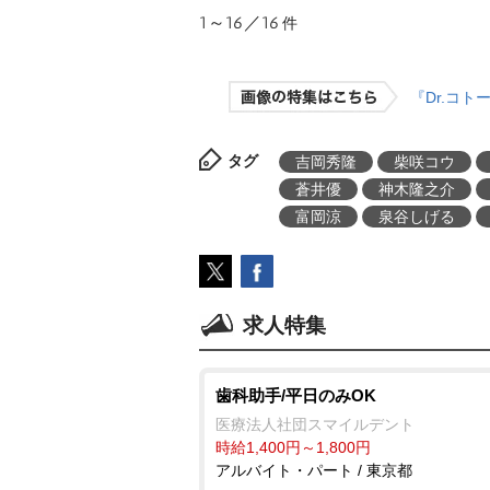
1～16／16
件
『Dr.コ
タグ
吉岡秀隆
柴咲コウ
蒼井優
神木隆之介
富岡涼
泉谷しげる
求人特集
歯科助手/平日のみOK
医療法人社団スマイルデント
時給1,400円～1,800円
アルバイト・パート / 東京都