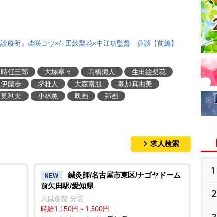
トー診療所』柴咲コウ×生田絵梨花×中江功監督 鼎談【前編】
時任三郎
大塚寧々
高橋海人
生田絵梨花
伊藤歩
堺雅人
大森南朋
朝加真由美
筧利夫
小林薫
映画
邦画
求人検索
1
鍼灸師/名古屋市東区/ナゴヤドーム
NEW
前矢田駅/愛知県
2
八鍼灸院 分院
時給1,150円～1,500円
3