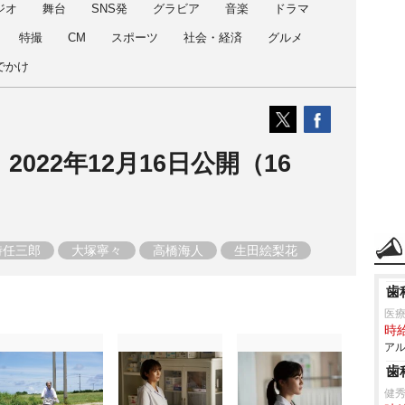
ジオ
舞台
SNS発
グラビア
音楽
ドラマ
特撮
CM
スポーツ
社会・経済
グルメ
でかけ
2022年12月16日公開（16
時任三郎
大塚寧々
高橋海人
生田絵梨花
堺雅人
大森南朋
朝加真由美
富岡涼
歯
映画
邦画
医
時給
アル
歯
健秀