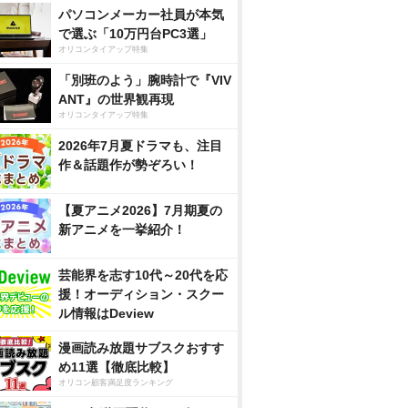
パソコンメーカー社員が本気
で選ぶ「10万円台PC3選」
オリコンタイアップ特集
「別班のよう」腕時計で『VIV
ANT』の世界観再現
オリコンタイアップ特集
2026年7月夏ドラマも、注目
作＆話題作が勢ぞろい！
【夏アニメ2026】7月期夏の
新アニメを一挙紹介！
芸能界を志す10代～20代を応
援！オーディション・スクー
ル情報はDeview
漫画読み放題サブスクおすす
め11選【徹底比較】
オリコン顧客満足度ランキング