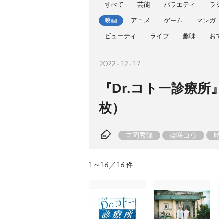
すべて
芸能
バラエティ
ラ
映画
アニメ
ゲーム
マンガ
ビューティ
ライフ
趣味
お
2022-12-17
『Dr.コトー診療所』
枚）
吉岡秀隆
柴咲コウ
蒼井優
神木隆之介
伊藤歩
泉谷しげる
筧利夫
小林薫
1～16／16
件