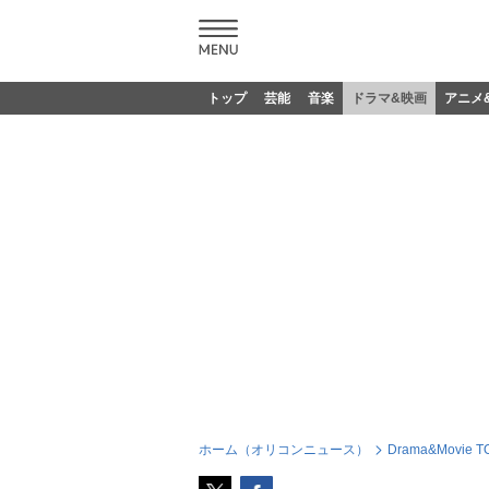
トップ
芸能
音楽
ドラマ&映画
アニメ
ホーム（オリコンニュース）
Drama&Movie T