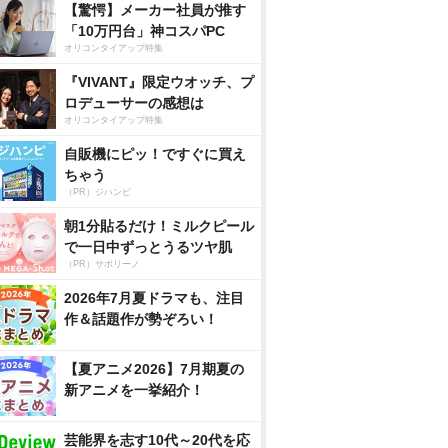
【驚愕】メーカー社員が推す
「10万円台」神コスパPC
オリコンタイアップ特集
『VIVANT』限定ウオッチ、プ
ロデューサーの感想は
オリコンタイアップ特集
自販機にピッ！ですぐに買え
ちゃう
（PR）ジハンピ
朝1分貼るだけ！ミルクピール
で一日中ずっとうるツヤ肌
（PR）サボリーノ
2026年7月夏ドラマも、注目
作＆話題作が勢ぞろい！
【夏アニメ2026】7月期夏の
新アニメを一挙紹介！
芸能界を志す10代～20代を応