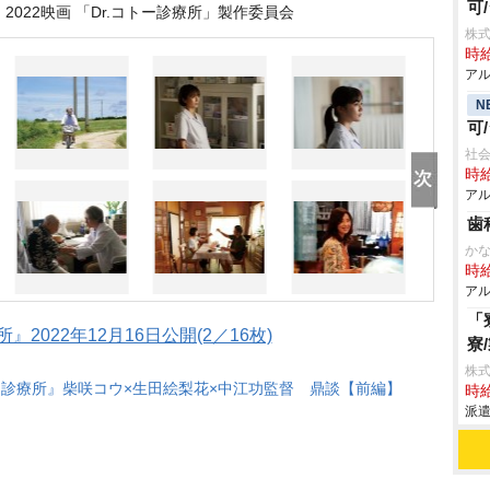
可
2022映画 「Dr.コトー診療所」製作委員会
株
時給
アル
N
可
社
時給
アル
歯
か
時給
アル
「
』2022年12月16日公開(2／16枚)
寮
株
トー診療所』柴咲コウ×生田絵梨花×中江功監督 鼎談【前編】
時給
派遣