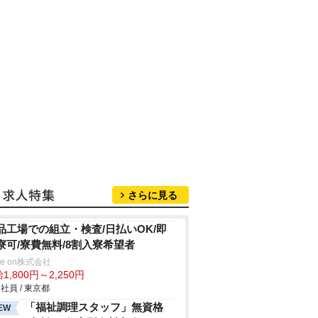
さらに見る
品工場での組立・検査/日払いOK/即
寮可/寮費無料/8割入寮希望者
ve on株式会社
1,800円～2,250円
社員 / 東京都
「福祉調理スタッフ」無資格
EW