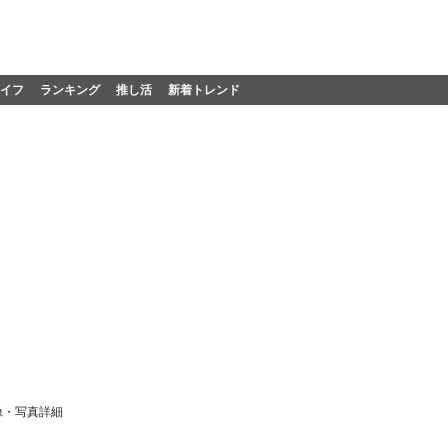
イフ
ランキング
推し活
新着トレンド
像・写真詳細