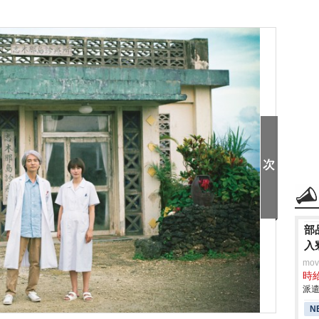
部
入
mo
時給
派遣
N