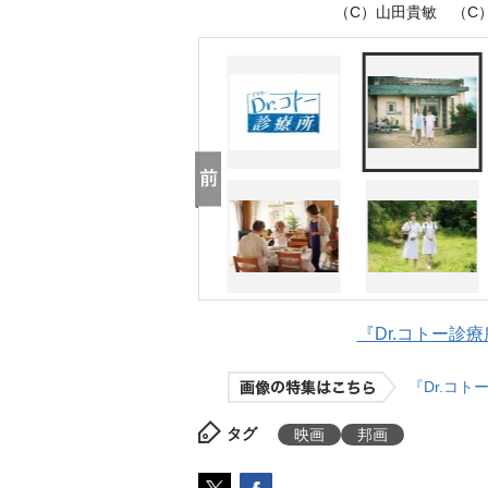
（C）山田貴敏 （C）
『Dr.コトー診療所
『Dr.コ
タグ
映画
邦画