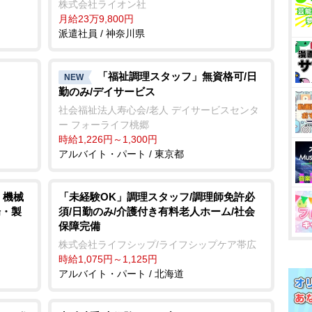
株式会社ライオン社
月給23万9,800円
派遣社員 / 神奈川県
「福祉調理スタッフ」無資格可/日
NEW
勤のみ/デイサービス
社会福祉法人寿心会/老人 デイサービスセンタ
ー フォーライフ桃郷
時給1,226円～1,300円
アルバイト・パート / 東京都
、機械
「未経験OK」調理スタッフ/調理師免許必
場・製
須/日勤のみ/介護付き有料老人ホーム/社会
保障完備
株式会社ライフシップ/ライフシップケア帯広
時給1,075円～1,125円
アルバイト・パート / 北海道