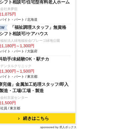
/シフト相談可/住宅型有料老人ホーム
式会社来夢舘
1,075円
バイト・パート / 北海道
「福祉調理スタッフ」無資格
EW
/シフト相談可/ケアハウス
会福祉法人緑地福祉会/プレーゴ緑地公園
1,180円～1,300円
バイト・パート / 大阪府
科助手/未経験OK・駅チカ
なデンタルクリニック
1,300円～1,500円
バイト・パート / 東京都
寮完備」金属加工処理スタッフ/即入
/製造・工場/工場・製造
式会社京栄センター
1,500円
社員 / 東京都
続きはこちら
sponsored by 求人ボックス