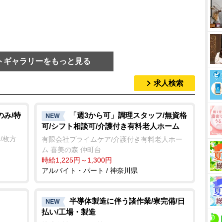
トギャラリーをもっと見る
求人検索
のみ/特
「週3から可」調理スタッフ/無資格
NEW
可/シフト相談可/介護付き有料老人ホーム
/枚方
有限会社プライムケア/介護付き有料老人ホー
ム 喜美の森 仲町台
時給1,225円～1,300円
アルバイト・パート / 神奈川県
半導体製造に伴う諸作業/寮完備/日
NEW
払い/工場・製造