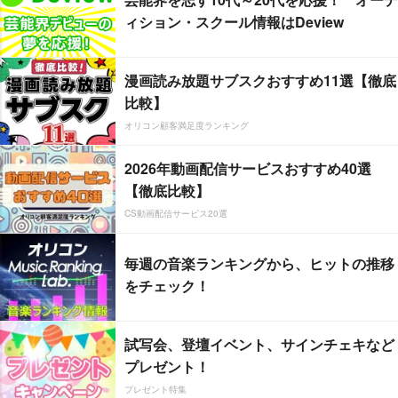
ィション・スクール情報はDeview
漫画読み放題サブスクおすすめ11選【徹底
比較】
オリコン顧客満足度ランキング
2026年動画配信サービスおすすめ40選
【徹底比較】
CS動画配信サービス20選
毎週の音楽ランキングから、ヒットの推移
をチェック！
試写会、登壇イベント、サインチェキなど
プレゼント！
プレゼント特集