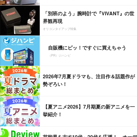
「別班のよう」腕時計で『VIVANT』の世
界観再現
オリコンタイアップ特集
自販機にピッ！ですぐに買えちゃう
（PR）ジハンピ
2026年7月夏ドラマも、注目作＆話題作が
勢ぞろい！
【夏アニメ2026】7月期夏の新アニメを一
挙紹介！
芸能界を志す10代～20代を応援！ オーデ