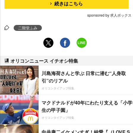
続きはこちら
sponsored by 求人ボックス
二階堂ふみ
オリコンニュース イチオシ特集
川島海荷さんと学ぶ 日常に潜む“人身取
引”のリアル
オリコンタイアップ特集
マクドナルドが40年にわたり支える「小学
生の甲子園」
オリコンタイアップ特集
向井康二イケメンすぎ！純愛『（LOVE S