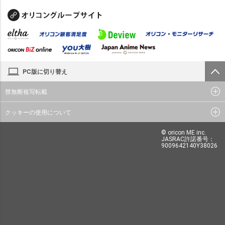
PC版に切り替え
禁無断複写転載
クッキーの使用について
© oricon ME inc.
JASRAC許諾番号：
9009642140Y38026