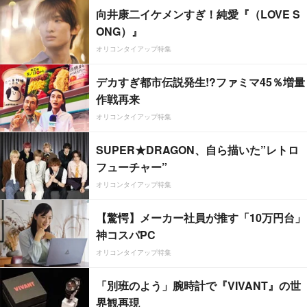
向井康二イケメンすぎ！純愛『（LOVE S
ONG）』
オリコンタイアップ特集
デカすぎ都市伝説発生!?ファミマ45％増量
作戦再来
オリコンタイアップ特集
SUPER★DRAGON、自ら描いた”レトロ
フューチャー”
オリコンタイアップ特集
【驚愕】メーカー社員が推す「10万円台」
神コスパPC
オリコンタイアップ特集
「別班のよう」腕時計で『VIVANT』の世
界観再現