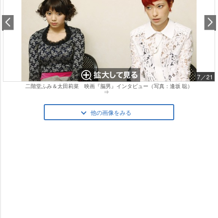
7／21
二階堂ふみ＆太田莉菜 映画『脳男』インタビュー（写真：逢坂 聡）
⇒
他の画像をみる