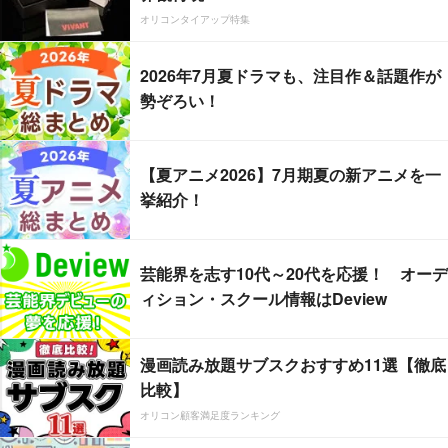
オリコンタイアップ特集
2026年7月夏ドラマも、注目作＆話題作が
勢ぞろい！
【夏アニメ2026】7月期夏の新アニメを一
挙紹介！
芸能界を志す10代～20代を応援！ オーデ
ィション・スクール情報はDeview
漫画読み放題サブスクおすすめ11選【徹底
比較】
オリコン顧客満足度ランキング