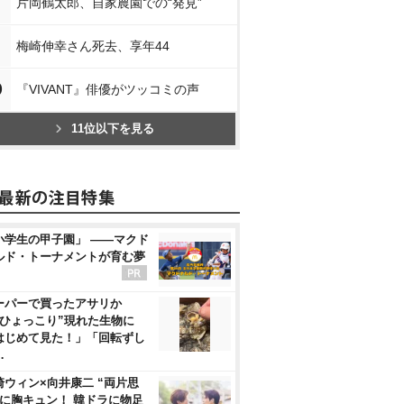
片岡鶴太郎、自家農園での“発見”
梅崎伸幸さん死去、享年44
0
『VIVANT』俳優がツッコミの声
11位以下を見る
小学生の甲子園」 ――マクド
ルド・トーナメントが育む夢
ーパーで買ったアサリか
“ひょっこり”現れた生物に
はじめて見た！」「回転ずし
…
崎ウィン×向井康二 “両片思
”に胸キュン！ 韓ドラに物足