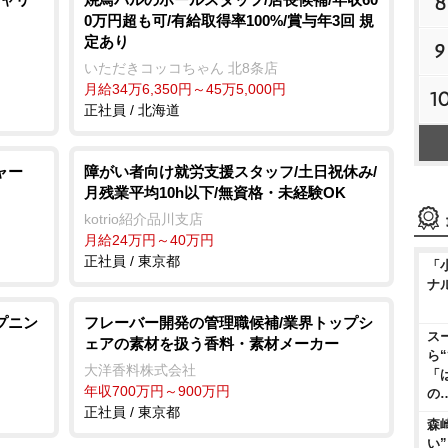
8
0万円超も可/有給取得率100%/賞与年3回 規
定あり
9
いただきコッコちゃん 北8条店
月給34万6,350円～45万5,000円
1
正社員 / 北海道
ャー
障がい者向け就労支援スタッフ/土日祝休み/
月残業平均10h以下/無資格・未経験OK
kotrio紹介品川支店
月給24万円～40万円
正社員 / 東京都
「
ナ
プニン
フレーバー開発の管理職候補/業界トップシ
ス
ェアの素材を扱う香料・素材メーカー
ら
大洋香料株式会社
「
年収700万円～900万円
の
正社員 / 東京都
森
い