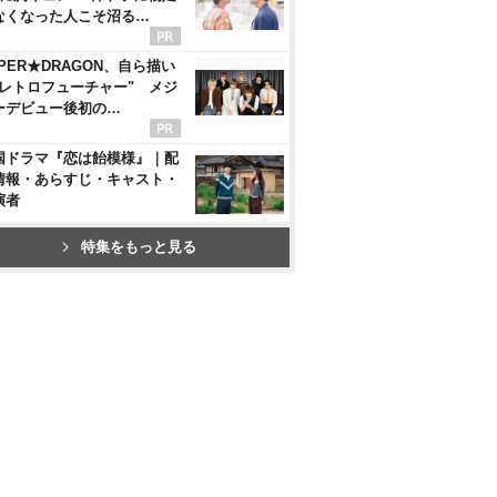
なくなった人こそ沼る…
UPER★DRAGON、自ら描い
"レトロフューチャー" メジ
ーデビュー後初の…
国ドラマ『恋は飴模様』｜配
情報・あらすじ・キャスト・
演者
特集をもっと見る