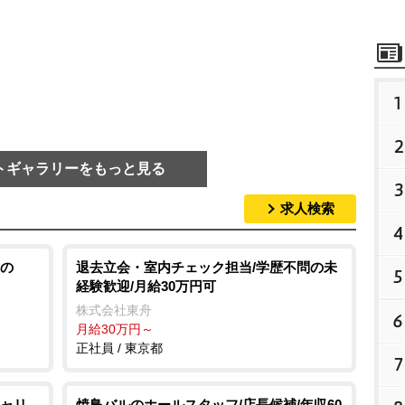
1
2
トギャラリーをもっと見る
3
求人検索
4
の
退去立会・室内チェック担当/学歴不問の未
5
経験歓迎/月給30万円可
株式会社東舟
6
月給30万円～
正社員 / 東京都
7
ャリ
焼鳥バルのホールスタッフ/店長候補/年収60