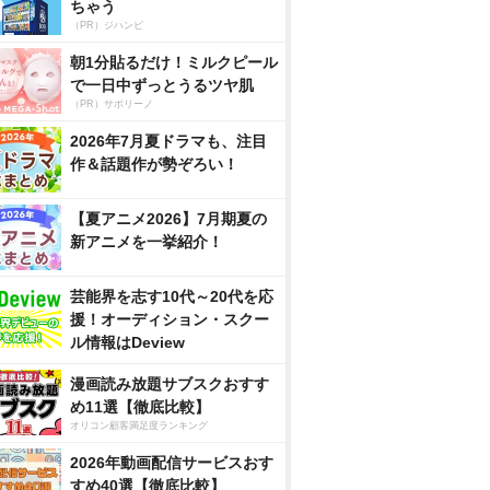
ちゃう
（PR）ジハンピ
朝1分貼るだけ！ミルクピール
で一日中ずっとうるツヤ肌
（PR）サボリーノ
2026年7月夏ドラマも、注目
作＆話題作が勢ぞろい！
【夏アニメ2026】7月期夏の
新アニメを一挙紹介！
芸能界を志す10代～20代を応
援！オーディション・スクー
ル情報はDeview
漫画読み放題サブスクおすす
め11選【徹底比較】
オリコン顧客満足度ランキング
2026年動画配信サービスおす
すめ40選【徹底比較】