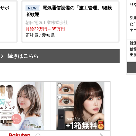
り
サポ
電気通信設備の「施工管理」/経験
NEW
者歓迎
S
朝日電気工業株式会社
た
月給22万円～35万円
ャ
正社員 / 愛知県
韓
信
出
続きはこちら