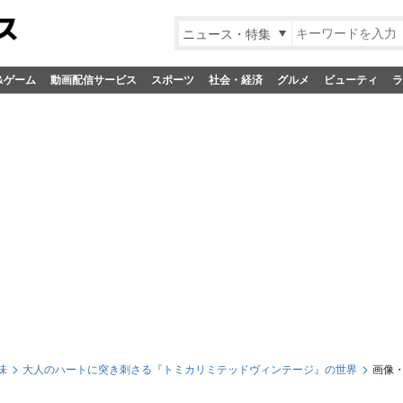
ニュース・特集
&ゲーム
動画配信サービス
スポーツ
社会・経済
グルメ
ビューティ
ラ
味
大人のハートに突き刺さる『トミカリミテッドヴィンテージ』の世界
画像