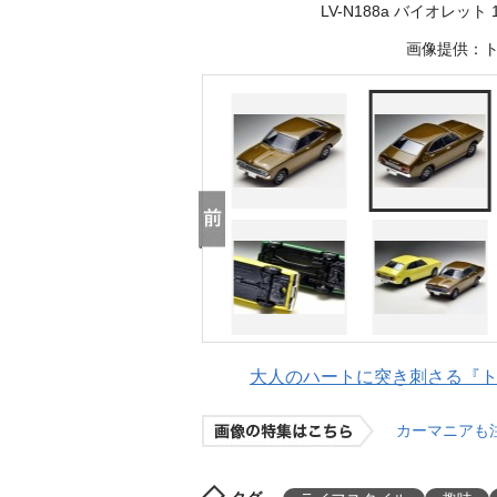
LV-N188a バイオレット 
画像提供：トミ
大人のハートに突き刺さる『トミ
カーマニアも