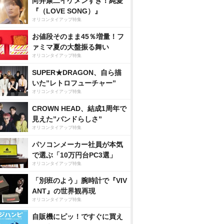
向井康二イケメンすぎ！純愛
『（LOVE SONG）』
オリコンタイアップ特集
お値段そのまま45％増量！フ
ァミマ夏の大盤振る舞い
オリコンタイアップ特集
SUPER★DRAGON、自ら描
いた”レトロフューチャー”
オリコンタイアップ特集
CROWN HEAD、結成1周年で
見えた”バンドらしさ”
オリコンタイアップ特集
パソコンメーカー社員が本気
で選ぶ「10万円台PC3選」
オリコンタイアップ特集
「別班のよう」腕時計で『VIV
ANT』の世界観再現
オリコンタイアップ特集
自販機にピッ！ですぐに買え