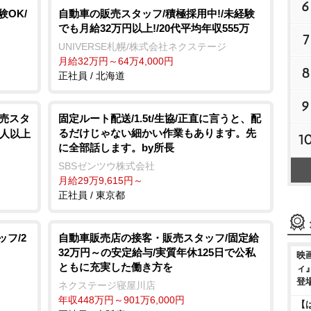
6
OK/
自動車の販売スタッフ/積極採用中!/未経験
でも月給32万円以上!/20代平均年収555万
7
UNIVERSE札幌/株式会社ネクステージ
月給32万円～64万4,000円
8
正社員 / 北海道
9
販売スタ
固定ルート配送/1.5t/生協/正直に言うと、配
るだけじゃない細かい作業もあります。先
0人以上
1
に全部話します。by所長
SBSゼンツウ株式会社
月給29万9,615円～
正社員 / 東京都
ッフ/2
自動車販売店の接客・販売スタッフ/固定給
32万円～の安定給与/実質年休125日で公私
映
ともに充実した働き方を
ィ
登
ネクステージ寝屋川店
年収448万円～901万6,000円
【