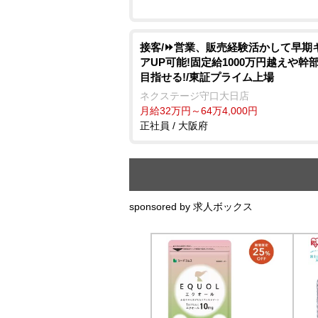
接客/⏩️営業、販売経験活かして早期
アUP可能!固定給1000万円越えや幹
目指せる!/東証プライム上場
ネクステージ守口大日店
月給32万円～64万4,000円
正社員 / 大阪府
sponsored by 求人ボックス