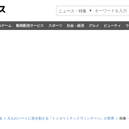
ニュース・特集
&ゲーム
動画配信サービス
スポーツ
社会・経済
グルメ
ビューティ
ラ
味
大人のハートに突き刺さる『トミカリミテッドヴィンテージ』の世界
画像