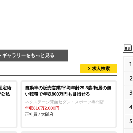
トギャラリーをもっと見る
1
求人検索
2
固定給
自動車の販売営業/平均年齢29.3歳/転居の無
3
で公私
い転職で年収800万円も目指せる
ネクステージ箕面セダン・スポーツ専門店
4
年収816万2,000円
正社員 / 大阪府
5