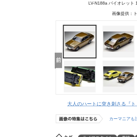
LV-N188a バイオレット 
画像提供：トミ
大人のハートに突き刺さる『トミ
カーマニアも