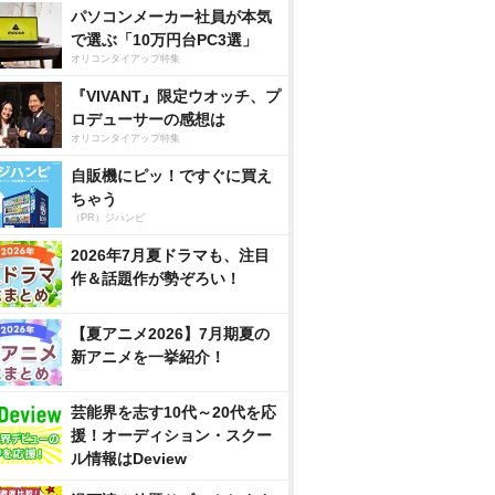
パソコンメーカー社員が本気
で選ぶ「10万円台PC3選」
オリコンタイアップ特集
『VIVANT』限定ウオッチ、プ
ロデューサーの感想は
オリコンタイアップ特集
自販機にピッ！ですぐに買え
ちゃう
（PR）ジハンピ
2026年7月夏ドラマも、注目
作＆話題作が勢ぞろい！
【夏アニメ2026】7月期夏の
新アニメを一挙紹介！
芸能界を志す10代～20代を応
援！オーディション・スクー
ル情報はDeview