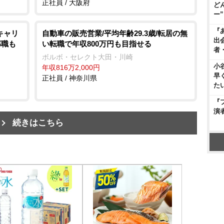
正社員 / 大阪府
ど
ー
『
キャリ
自動車の販売営業/平均年齢29.3歳/転居の無
出
部職も
い転職で年収800万円も目指せる
者
ボルボ・セレクト大田・川崎
小
年収816万2,000円
早
正社員 / 神奈川県
た
『
演
続きはこちら