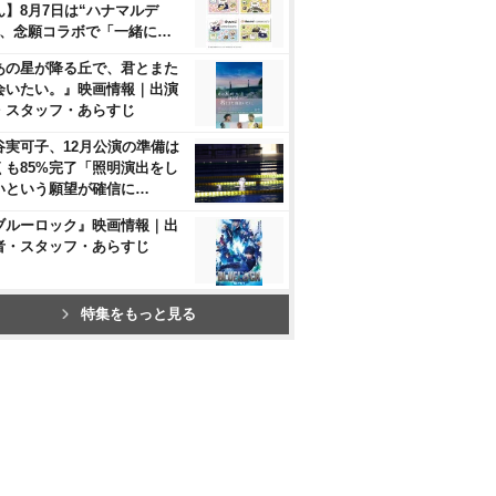
ん】8月7日は“ハナマルデ
”、念願コラボで「一緒に…
あの星が降る丘で、君とまた
会いたい。』映画情報｜出演
・スタッフ・あらすじ
谷実可子、12月公演の準備は
くも85%完了「照明演出をし
いという願望が確信に…
ブルーロック』映画情報｜出
者・スタッフ・あらすじ
特集をもっと見る