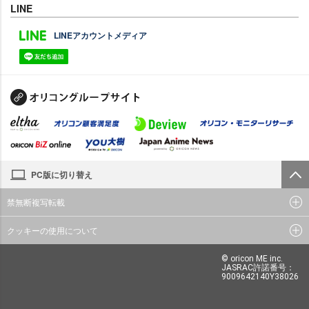
LINE
LINEアカウントメディア
PC版に切り替え
禁無断複写転載
クッキーの使用について
© oricon ME inc.
JASRAC許諾番号：
9009642140Y38026