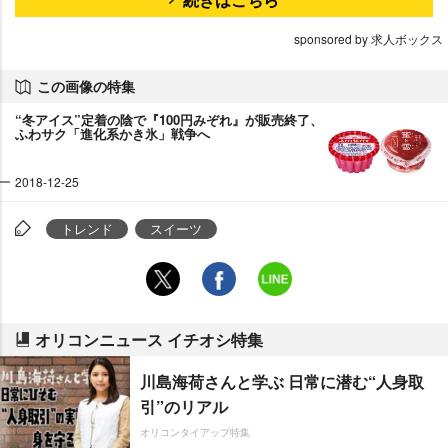
sponsored by 求人ボックス
この画像の特集
“冬アイス”定着の陰で『100円みぞれ』が販売終了、
ふわサク「進化系かき氷」戦争へ
2018-12-25
トレンド
スイーツ
オリコンニュース イチオシ特集
川島海荷さんと学ぶ 日常に潜む“人身取
引”のリアル
オリコンタイアップ特集