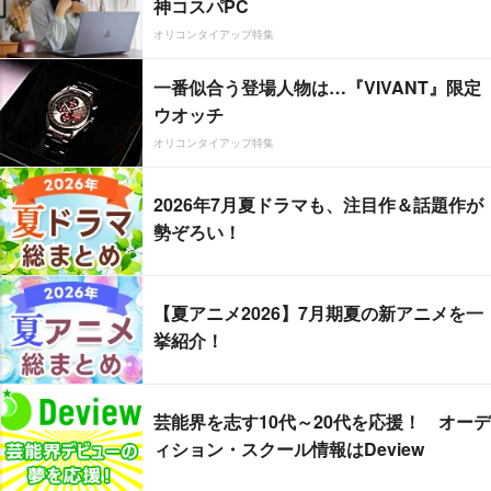
神コスパPC
オリコンタイアップ特集
一番似合う登場人物は…『VIVANT』限定
ウオッチ
オリコンタイアップ特集
2026年7月夏ドラマも、注目作＆話題作が
勢ぞろい！
【夏アニメ2026】7月期夏の新アニメを一
挙紹介！
芸能界を志す10代～20代を応援！ オーデ
ィション・スクール情報はDeview