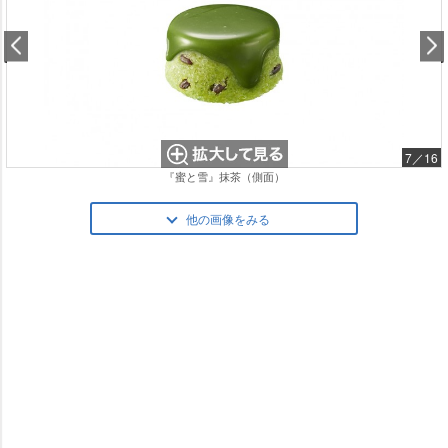
7／16
『蜜と雪』抹茶（側面）
他の画像をみる