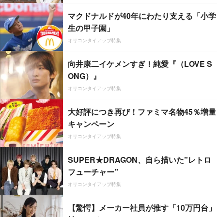
マクドナルドが40年にわたり支える「小学
生の甲子園」
オリコンタイアップ特集
向井康二イケメンすぎ！純愛『（LOVE S
ONG）』
オリコンタイアップ特集
大好評につき再び！ファミマ名物45％増量
キャンペーン
オリコンタイアップ特集
SUPER★DRAGON、自ら描いた”レトロ
フューチャー”
オリコンタイアップ特集
【驚愕】メーカー社員が推す「10万円台」